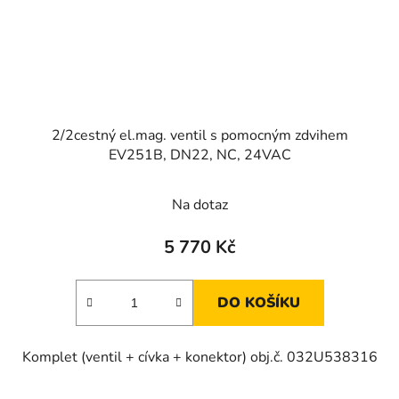
2/2cestný el.mag. ventil s pomocným zdvihem
EV251B, DN22, NC, 24VAC
Na dotaz
5 770 Kč
DO KOŠÍKU
Komplet (ventil + cívka + konektor) obj.č. 032U538316