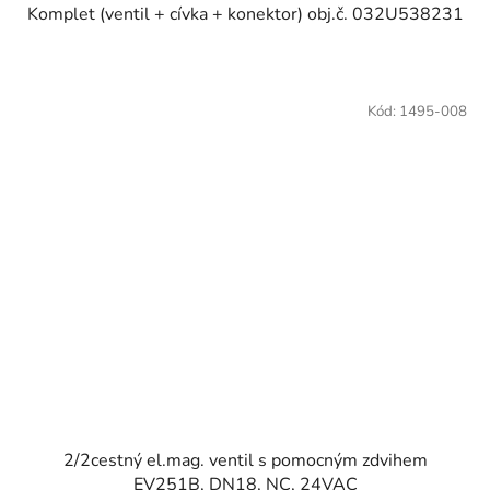
Komplet (ventil + cívka + konektor) obj.č. 032U538231
Kód:
1495-008
2/2cestný el.mag. ventil s pomocným zdvihem
EV251B, DN18, NC, 24VAC