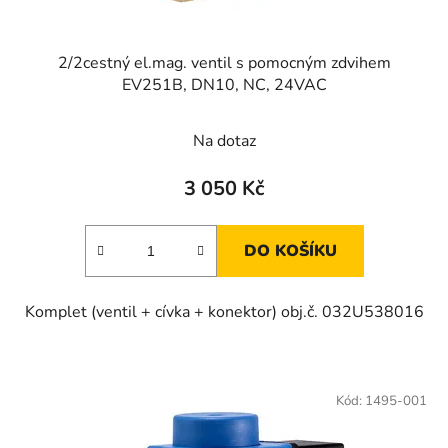
2/2cestný el.mag. ventil s pomocným zdvihem
EV251B, DN10, NC, 24VAC
Na dotaz
3 050 Kč
DO KOŠÍKU
Komplet (ventil + cívka + konektor) obj.č. 032U538016
Kód:
1495-001