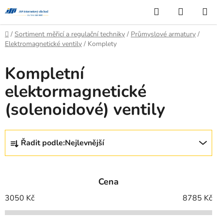
Přejít
Hledat
NÁKUP
na
KOŠÍK
obsah
Domů
/
Sortiment měřicí a regulační techniky
/
Průmyslové armatury
/
Elektromagnetické ventily
/
Komplety
Kompletní
elektormagnetické
(solenoidové) ventily
Ř
Řadit podle:
Nejlevnější
a
z
e
Cena
n
í
3050
Kč
8785
Kč
p