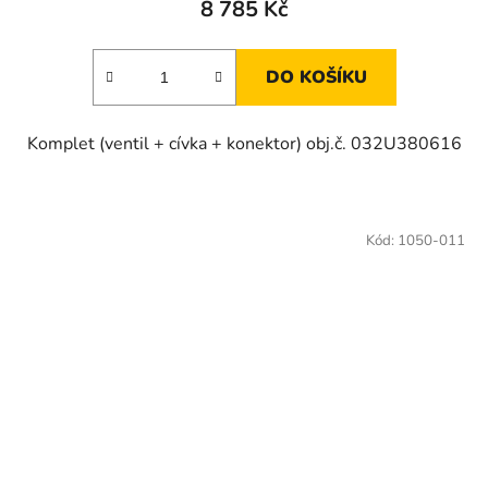
8 785 Kč
DO KOŠÍKU
Komplet (ventil + cívka + konektor) obj.č. 032U380616
Kód:
1050-011