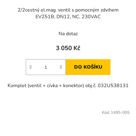
2/2cestný el.mag. ventil s pomocným zdvihem
EV251B, DN12, NC, 230VAC
Průměrné
Na dotaz
hodnocení
produktu
3 050 Kč
je
3,0
DO KOŠÍKU
z
5
Komplet (ventil + cívka + konektor) obj.č. 032U538131
hvězdiček.
Kód:
1495-005