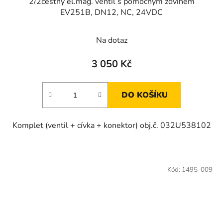
2/2cestný el.mag. ventil s pomocným zdvihem
EV251B, DN12, NC, 24VDC
Na dotaz
3 050 Kč
DO KOŠÍKU
Komplet (ventil + cívka + konektor) obj.č. 032U538102
Kód:
1495-009