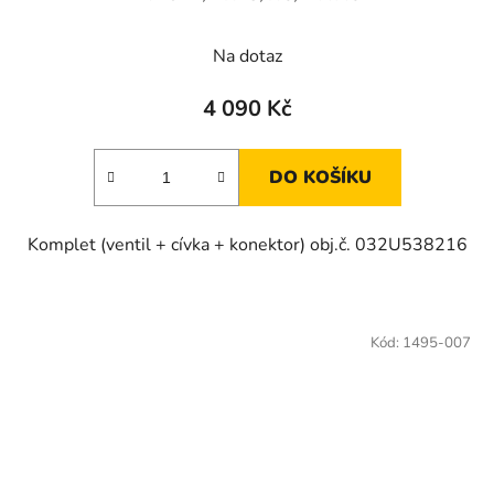
Na dotaz
4 090 Kč
DO KOŠÍKU
Komplet (ventil + cívka + konektor) obj.č. 032U538216
Kód:
1495-007