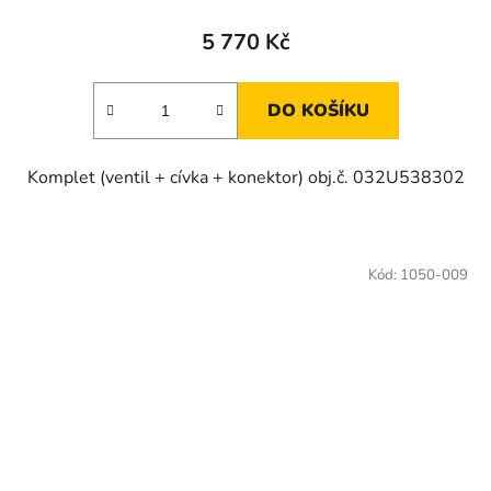
5 770 Kč
DO KOŠÍKU
Komplet (ventil + cívka + konektor) obj.č. 032U538302
Kód:
1050-009