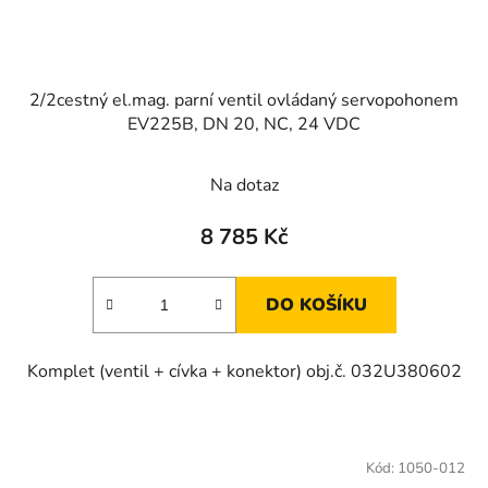
2/2cestný el.mag. parní ventil ovládaný servopohonem
EV225B, DN 20, NC, 24 VDC
Na dotaz
8 785 Kč
DO KOŠÍKU
Komplet (ventil + cívka + konektor) obj.č. 032U380602
Kód:
1050-012