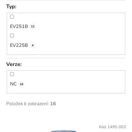
Typ:
EV251B
12
EV225B
4
Verze:
NC
16
Položek k zobrazení:
16
V
ý
Kód:
1495-003