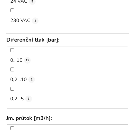
24 VAC
5
230 VAC
4
Diferenční tlak [bar]:
0…10
12
0,2…10
1
0,2…5
3
Jm. průtok [m3/h]: