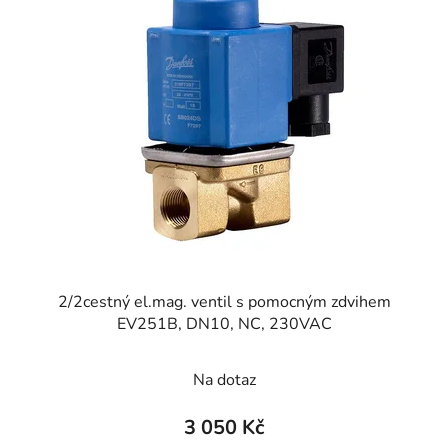
p
i
s
p
r
o
d
u
k
t
ů
2/2cestný el.mag. ventil s pomocným zdvihem
EV251B, DN10, NC, 230VAC
Na dotaz
3 050 Kč