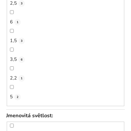
2,5
3
6
1
1,5
3
3,5
6
2,2
1
5
2
Jmenovitá světlost: