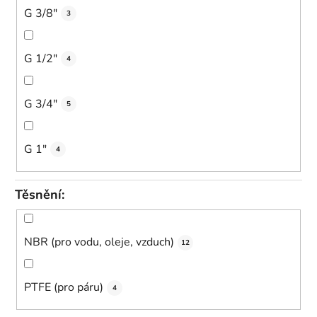
G 3/8"
3
G 1/2"
4
G 3/4"
5
G 1"
4
Těsnění:
NBR (pro vodu, oleje, vzduch)
12
PTFE (pro páru)
4