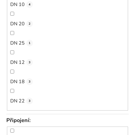
DN 10
4
DN 20
2
DN 25
1
DN 12
3
DN 18
3
DN 22
3
Připojení: