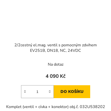
2/2cestný el.mag. ventil s pomocným zdvihem
EV251B, DN18, NC, 24VDC
Na dotaz
4 090 Kč
DO KOŠÍKU
Komplet (ventil + cívka + konektor) obj.č. 032U538202