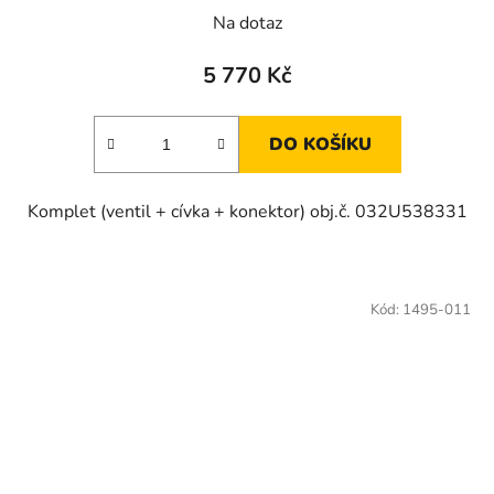
Na dotaz
5 770 Kč
DO KOŠÍKU
Komplet (ventil + cívka + konektor) obj.č. 032U538331
Kód:
1495-011