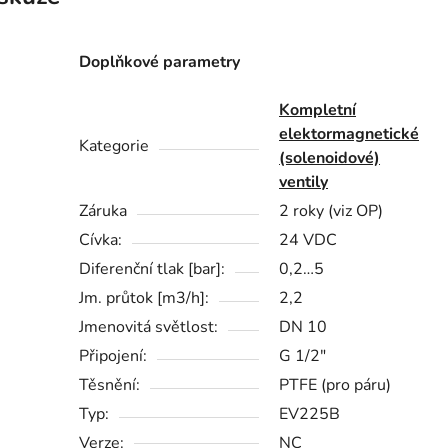
Doplňkové parametry
Kompletní
elektormagnetické
Kategorie
(solenoidové)
ventily
Záruka
2 roky (viz OP)
Cívka:
24 VDC
Diferenční tlak [bar]:
0,2…5
Jm. průtok [m3/h]:
2,2
Jmenovitá světlost:
DN 10
Připojení:
G 1/2"
Těsnění:
PTFE (pro páru)
Typ:
EV225B
Verze:
NC