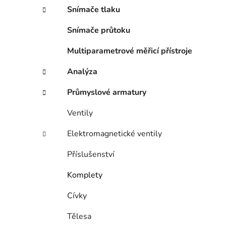
n
Snímače tlaku
í
p
Snímače průtoku
a
n
Multiparametrové měřicí přístroje
e
Analýza
l
Průmyslové armatury
Ventily
Elektromagnetické ventily
Příslušenství
Komplety
Cívky
Tělesa