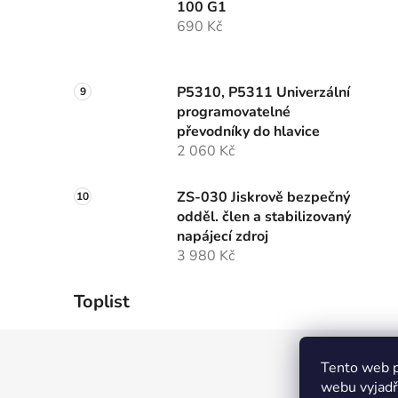
100 G1
690 Kč
P5310, P5311 Univerzální
programovatelné
převodníky do hlavice
2 060 Kč
ZS-030 Jiskrově bezpečný
odděl. člen a stabilizovaný
napájecí zdroj
3 980 Kč
Toplist
Z
Tento web p
á
webu vyjadřu