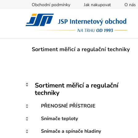
Přejít
Obchodní podmínky
Jak nakupovat
O nás
na
obsah
Sortiment měřicí a regulační techniky
P
K
Přeskočit
Sortiment měřicí a regulační
a
kategorie
o
techniky
t
s
e
t
PŘENOSNÉ PŘÍSTROJE
g
r
o
Snímače teploty
a
r
i
n
Snímače a spínače hladiny
e