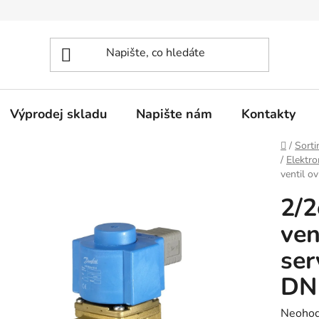
Výprodej skladu
Napište nám
Kontakty
Domů
/
Sorti
/
Elektro
ventil 
2/2
ven
se
DN 
Průměr
Neoho