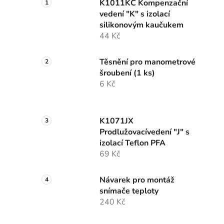
K1011KC Kompenzační
vedení "K" s izolací
silikonovým kaučukem
44 Kč
Těsnění pro manometrové
šroubení (1 ks)
6 Kč
K1071JX
Prodlužovacívedení "J" s
izolací Teflon PFA
69 Kč
Návarek pro montáž
snímače teploty
240 Kč