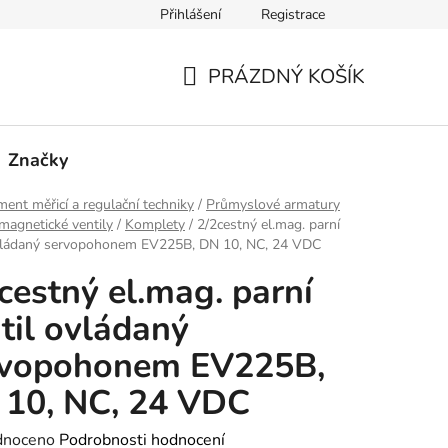
Přihlášení
Registrace
PRÁZDNÝ KOŠÍK
NÁKUPNÍ
KOŠÍK
Značky
ment měřicí a regulační techniky
/
Průmyslové armatury
magnetické ventily
/
Komplety
/
2/2cestný el.mag. parní
ovládaný servopohonem EV225B, DN 10, NC, 24 VDC
cestný el.mag. parní
til ovládaný
rvopohonem EV225B,
10, NC, 24 VDC
né
dnoceno
Podrobnosti hodnocení