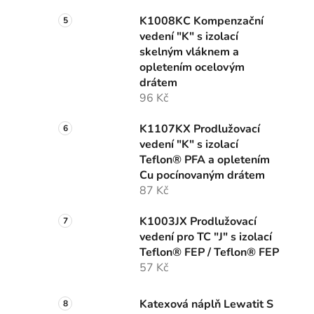
K1008KC Kompenzační
vedení "K" s izolací
skelným vláknem a
opletením ocelovým
drátem
96 Kč
K1107KX Prodlužovací
vedení "K" s izolací
Teflon® PFA a opletením
Cu pocínovaným drátem
87 Kč
K1003JX Prodlužovací
vedení pro TC "J" s izolací
Teflon® FEP / Teflon® FEP
57 Kč
Katexová náplň Lewatit S