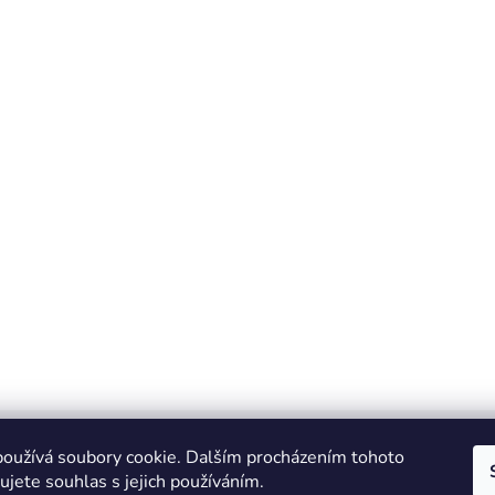
oužívá soubory cookie. Dalším procházením tohoto
jete souhlas s jejich používáním.
Zboží.cz
Heureka.cz
JSP.cz