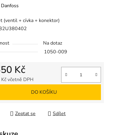
ení
:
Danfoss
tu
 (ventil + cívka + konektor)
 032U380402
nost
Na dotaz
1050-009
ek.
650 Kč
 Kč včetně DPH
 cena:
DO KOŠÍKU
Zeptat se
Sdílet
skuze