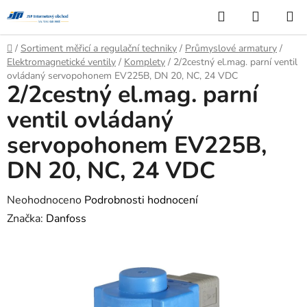
Přejít
Hledat
NÁKUP
na
KOŠÍK
obsah
Domů
/
Sortiment měřicí a regulační techniky
/
Průmyslové armatury
/
Elektromagnetické ventily
/
Komplety
/
2/2cestný el.mag. parní ventil
ovládaný servopohonem EV225B, DN 20, NC, 24 VDC
2/2cestný el.mag. parní
ventil ovládaný
servopohonem EV225B,
DN 20, NC, 24 VDC
Průměrné
Neohodnoceno
Podrobnosti hodnocení
hodnocení
Značka:
Danfoss
produktu
je
0,0
z