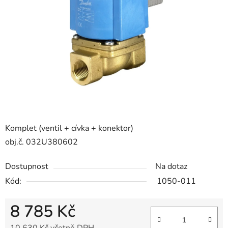
5
hvězdiček.
Komplet (ventil + cívka + konektor)
obj.č. 032U380602
Dostupnost
Na dotaz
Kód:
1050-011
8 785 Kč