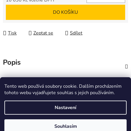
10 630 Kč včetně DPH
Měrná cena:
DO KOŠÍKU
Tisk
Zeptat se
Sdílet
Popis
Diskuze
Tento web používá soubory cookie. Dalším procházením
tohoto webu vyjadřujete souhlas s jejich používáním.
Z
á
Zboží.cz
Heureka.cz
JSP.cz
Nastavení
p
a
t
Souhlasím
Vytvořil Shoptet