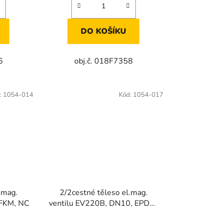
DO KOŠÍKU
6
obj.č. 018F7358
:
1054-014
Kód:
1054-017
.mag.
2/2cestné těleso el.mag.
 FKM, NC
ventilu EV220B, DN10, EPDM,
NC