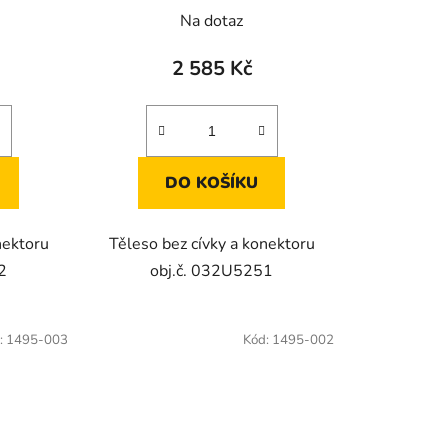
Na dotaz
2 585 Kč
DO KOŠÍKU
nektoru
Těleso bez cívky a konektoru
2
obj.č. 032U5251
:
1495-003
Kód:
1495-002