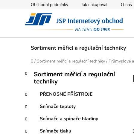
Přejít
Obchodní podmínky
Jak nakupovat
O nás
na
obsah
Sortiment měřicí a regulační techniky
Domů
/
Sortiment měřicí a regulační techniky
/
Průmyslové a
P
K
Přeskočit
Sortiment měřicí a regulační
a
kategorie
o
techniky
t
s
e
t
PŘENOSNÉ PŘÍSTROJE
g
r
o
Snímače teploty
a
r
i
n
Snímače a spínače hladiny
e
n
Snímače tlaku
í