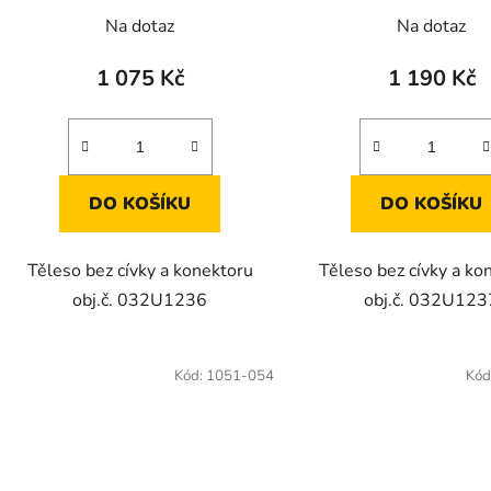
Na dotaz
Na dotaz
1 075 Kč
1 190 Kč
DO KOŠÍKU
DO KOŠÍKU
Těleso bez cívky a konektoru
Těleso bez cívky a ko
obj.č. 032U1236
obj.č. 032U123
Kód:
1051-054
Kód