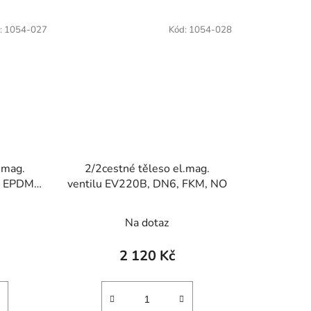
:
1054-027
Kód:
1054-028
.mag.
2/2cestné těleso el.mag.
, EPDM,
ventilu EV220B, DN6, FKM, NO
Průměrné
Na dotaz
hodnocení
produktu
2 120 Kč
je
1,0
z