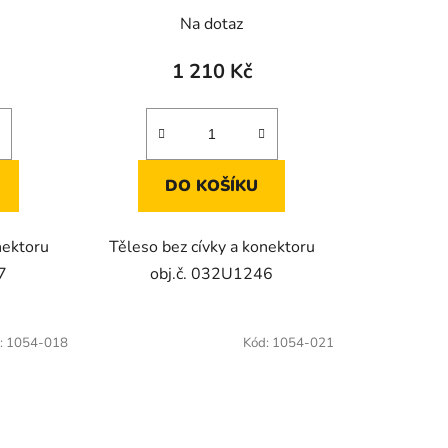
Na dotaz
1 210 Kč
DO KOŠÍKU
nektoru
Těleso bez cívky a konektoru
7
obj.č. 032U1246
:
1054-018
Kód:
1054-021