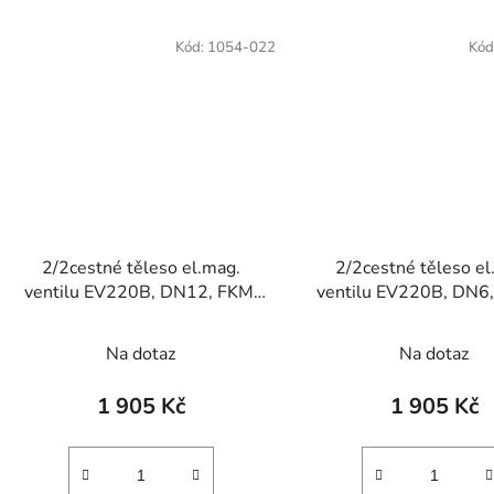
Kód:
1054-022
Kód
2/2cestné těleso el.mag.
2/2cestné těleso el
ventilu EV220B, DN12, FKM,
ventilu EV220B, DN6
NC
NO
Na dotaz
Na dotaz
1 905 Kč
1 905 Kč