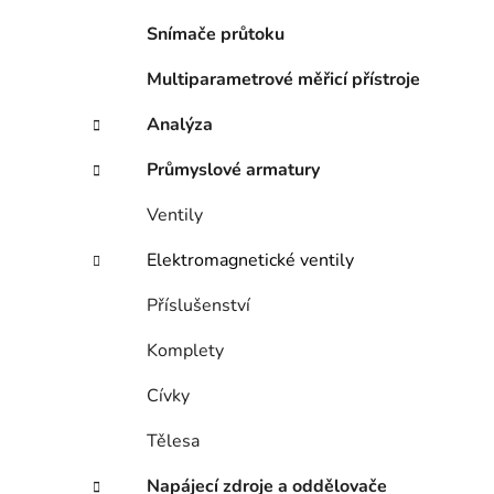
p
Snímače průtoku
a
n
Multiparametrové měřicí přístroje
e
Analýza
l
i
Průmyslové armatury
Ventily
Elektromagnetické ventily
Příslušenství
Komplety
Cívky
Tělesa
Napájecí zdroje a oddělovače