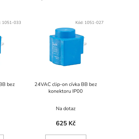
a
z
e
:
1051-033
Kód:
1051-027
n
í
p
r
o
d
u
k
 BB bez
24VAC clip-on cívka BB bez
t
0
konektoru IP00
ů
Na dotaz
625 Kč