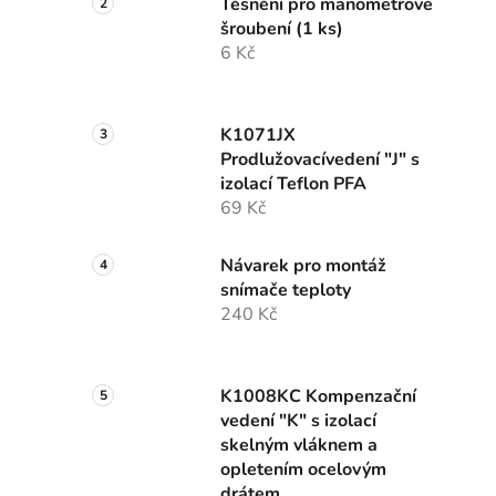
Těsnění pro manometrové
šroubení (1 ks)
6 Kč
K1071JX
Prodlužovacívedení "J" s
izolací Teflon PFA
69 Kč
Návarek pro montáž
snímače teploty
240 Kč
K1008KC Kompenzační
vedení "K" s izolací
skelným vláknem a
opletením ocelovým
drátem