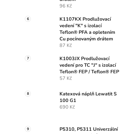
96 Kč
K1107KX Prodlužovací
vedení "K" s izolací
Teflon® PFA a opletením
Cu pocínovaným drátem
87 Kč
K1003JX Prodlužovací
vedení pro TC "J" s izolací
Teflon® FEP / Teflon® FEP
57 Kč
Katexová náplň Lewatit S
100 G1
690 Kč
P5310, P5311 Univerzální