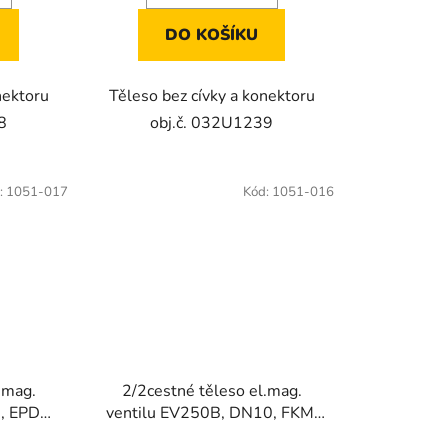
5
DO KOŠÍKU
hvězdiček.
nektoru
Těleso bez cívky a konektoru
8
obj.č. 032U1239
:
1051-017
Kód:
1051-016
.mag.
2/2cestné těleso el.mag.
, EPDM,
ventilu EV250B, DN10, FKM,
NC