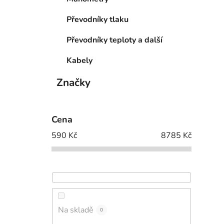
Převodníky tlaku
Převodníky teploty a další
Kabely
Značky
Cena
590
Kč
8785
Kč
Na skladě
0