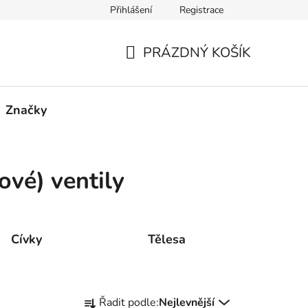
Přihlášení
Registrace
PRÁZDNÝ KOŠÍK
NÁKUPNÍ
KOŠÍK
Značky
ové) ventily
Cívky
Tělesa
Ř
Řadit podle:
Nejlevnější