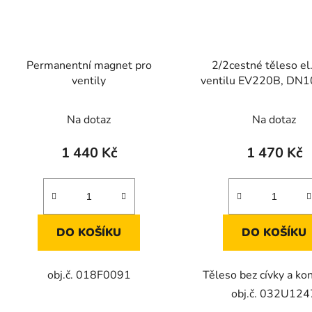
Permanentní magnet pro
2/2cestné těleso el
ventily
ventilu EV220B, DN1
NC
Na dotaz
Na dotaz
1 440 Kč
1 470 Kč
DO KOŠÍKU
DO KOŠÍKU
obj.č. 018F0091
Těleso bez cívky a ko
obj.č. 032U124