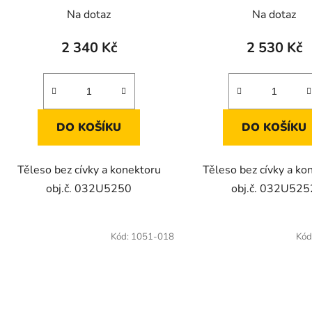
Na dotaz
Na dotaz
2 340 Kč
2 530 Kč
DO KOŠÍKU
DO KOŠÍKU
Těleso bez cívky a konektoru
Těleso bez cívky a ko
obj.č. 032U5250
obj.č. 032U525
Kód:
1051-018
Kód