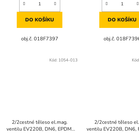
DO KOŠÍKU
DO KOŠÍKU
obj.č. 018F7397
obj.č. 018F739
Kód:
1054-013
Kód
2/2cestné těleso el.mag.
2/2cestné těleso el
ventilu EV220B, DN6, EPDM,
ventilu EV220B, DN6,
NC