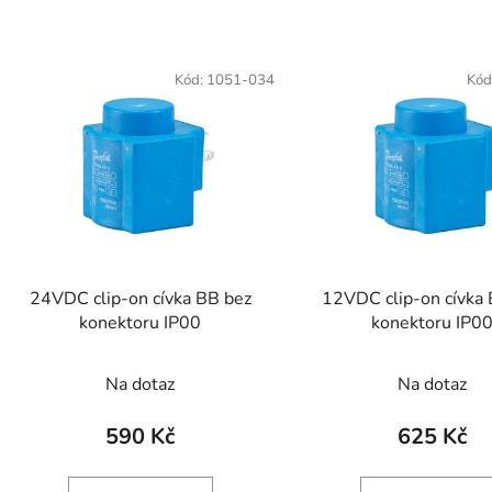
V
ý
Kód:
1051-034
Kód
p
s
p
r
o
d
24VDC clip-on cívka BB bez
12VDC clip-on cívka
u
konektoru IP00
konektoru IP0
k
t
Na dotaz
Na dotaz
ů
590 Kč
625 Kč