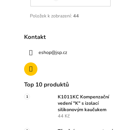
Položek k zobrazení:
44
Kontakt
eshop
@
jsp.cz
Top 10 produktů
K1011KC Kompenzační
vedení "K" s izolací
silikonovým kaučukem
44 Kč