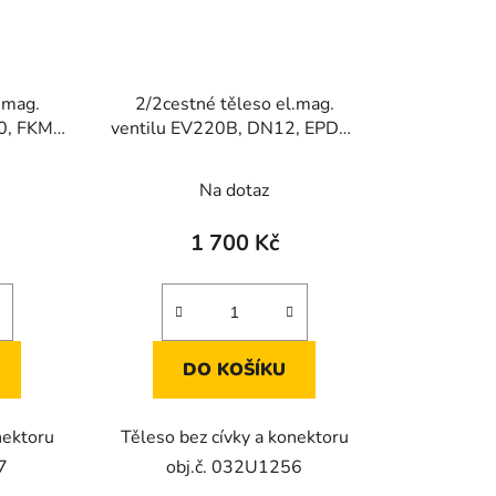
.mag.
2/2cestné těleso el.mag.
0, FKM,
ventilu EV220B, DN12, EPDM,
NC
Na dotaz
1 700 Kč
DO KOŠÍKU
nektoru
Těleso bez cívky a konektoru
7
obj.č. 032U1256