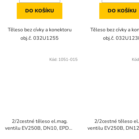
DO KOŠÍKU
DO KOŠÍKU
Těleso bez cívky a konektoru
Těleso bez cívky a ko
obj.č. 032U1255
obj.č. 032U123
Kód:
1051-015
Kód
2/2cestné těleso el.mag.
2/2cestné těleso el
ventilu EV250B, DN10, EPDM,
ventilu EV250B, DN12
NC
NC