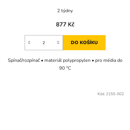
2 týdny
877 Kč
DO KOŠÍKU
Spínač/rozpínač • materiál polypropylen • pro média do
90 °C
Kód:
2155-002