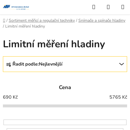
Přejít
Hledat
NÁKUP
na
KOŠÍK
obsah
Domů
/
Sortiment měřicí a regulační techniky
/
Snímače a spínače hladiny
/
Limitní měření hladiny
Limitní měření hladiny
Ř
Řadit podle:
Nejlevnější
a
z
e
Cena
n
í
690
Kč
5765
Kč
p
r
o
d