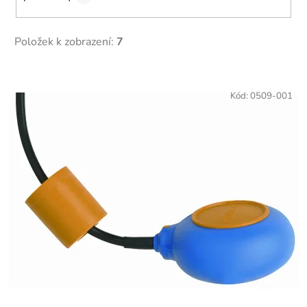
Položek k zobrazení:
7
V
ý
Kód:
0509-001
p
i
s
p
r
o
d
u
k
t
ů