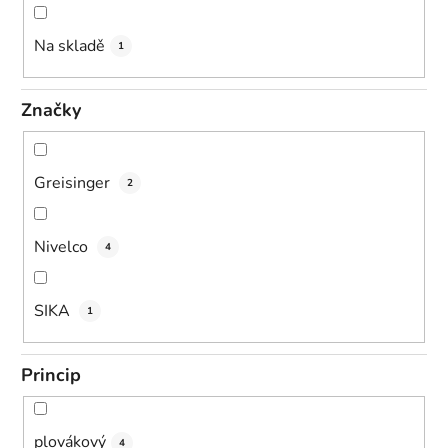
u
k
Na skladě
1
t
ů
Značky
Greisinger
2
Nivelco
4
SIKA
1
Princip
plovákový
4