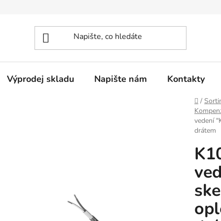
Výprodej skladu
Napište nám
Kontakty
Domů
/
Sorti
Kompenza
vedení "
drátem
K1
ved
ske
opl