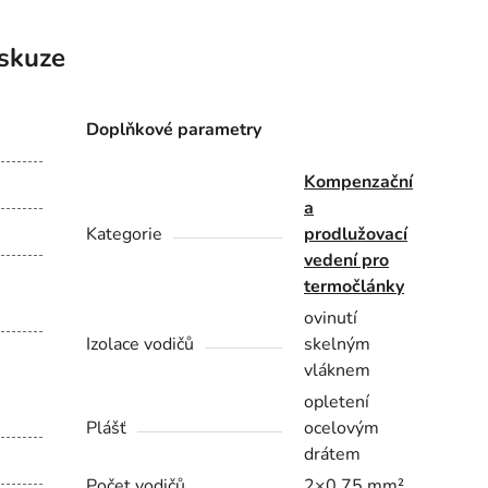
skuze
Doplňkové parametry
Kompenzační
a
Kategorie
prodlužovací
vedení pro
termočlánky
ovinutí
Izolace vodičů
skelným
vláknem
opletení
Plášť
ocelovým
drátem
Počet vodičů
2×0,75 mm²