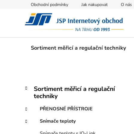
Přejít
Obchodní podmínky
Jak nakupovat
O nás
na
obsah
Sortiment měřicí a regulační techniky
P
K
Přeskočit
Sortiment měřicí a regulační
a
kategorie
o
techniky
t
s
e
t
PŘENOSNÉ PŘÍSTROJE
g
r
o
Snímače teploty
a
r
i
n
Snímače teploty s IO-Link