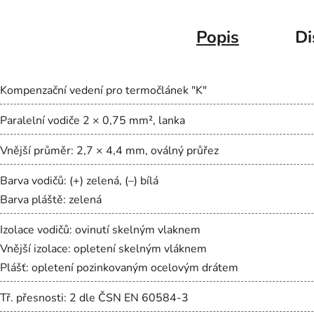
Popis
Di
Kompenzační vedení pro termočlánek "K"
Paralelní vodiče 2 × 0,75 mm², lanka
Vnější průměr: 2,7 × 4,4 mm, oválný průřez
Barva vodičů: (+) zelená, (–) bílá
Barva pláště: zelená
Izolace vodičů: ovinutí skelným vlaknem
Vnější izolace: opletení skelným vláknem
Plášť: opletení pozinkovaným ocelovým drátem
Tř. přesnosti: 2 dle ČSN EN 60584-3