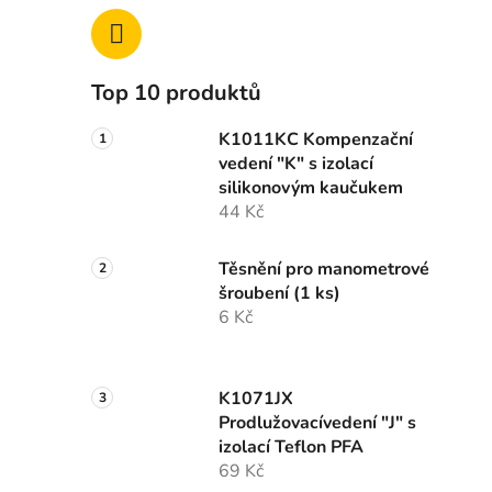
Top 10 produktů
K1011KC Kompenzační
vedení "K" s izolací
silikonovým kaučukem
44 Kč
Těsnění pro manometrové
šroubení (1 ks)
6 Kč
K1071JX
Prodlužovacívedení "J" s
izolací Teflon PFA
69 Kč