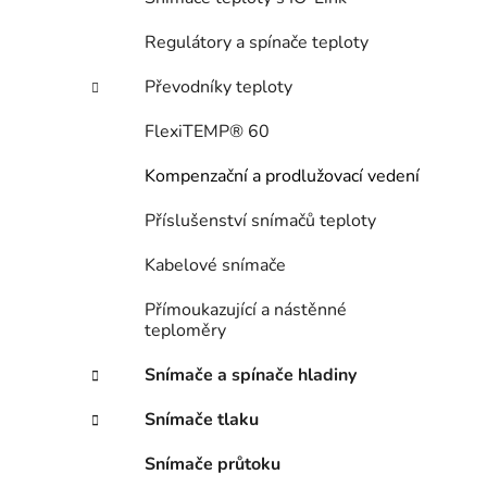
e
n
Regulátory a spínače teploty
í
p
Převodníky teploty
a
n
FlexiTEMP® 60
e
Kompenzační a prodlužovací vedení
l
Příslušenství snímačů teploty
Kabelové snímače
Přímoukazující a nástěnné
teploměry
Snímače a spínače hladiny
Snímače tlaku
Snímače průtoku