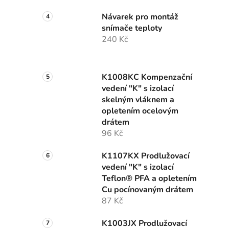
Návarek pro montáž
snímače teploty
240 Kč
K1008KC Kompenzační
vedení "K" s izolací
skelným vláknem a
opletením ocelovým
drátem
96 Kč
K1107KX Prodlužovací
vedení "K" s izolací
Teflon® PFA a opletením
Cu pocínovaným drátem
87 Kč
K1003JX Prodlužovací