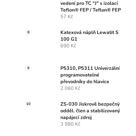
vedení pro TC "J" s izolací
Teflon® FEP / Teflon® FEP
57 Kč
Katexová náplň Lewatit S
100 G1
690 Kč
P5310, P5311 Univerzální
programovatelné
převodníky do hlavice
2 060 Kč
ZS-030 Jiskrově bezpečný
odděl. člen a stabilizovaný
napájecí zdroj
3 980 Kč