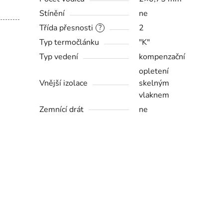
Stínění
ne
Třída přesnosti
2
?
Typ termočlánku
"K"
Typ vedení
kompenzační
opletení
Vnější izolace
skelným
vlaknem
Zemnící drát
ne