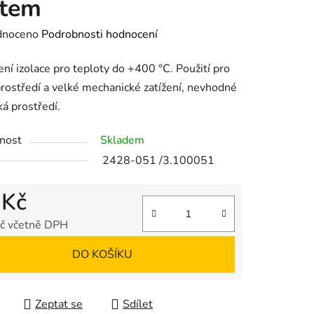
átem
né
dnoceno
Podrobnosti hodnocení
ení
ní izolace pro teploty do +400 °C. Použití pro
tu
rostředí a velké mechanické zatížení, nevhodné
ká prostředí.
nost
Skladem
2428-051 /3.100051
ek.
 Kč
č včetně DPH
 cena:
DO KOŠÍKU
Zeptat se
Sdílet