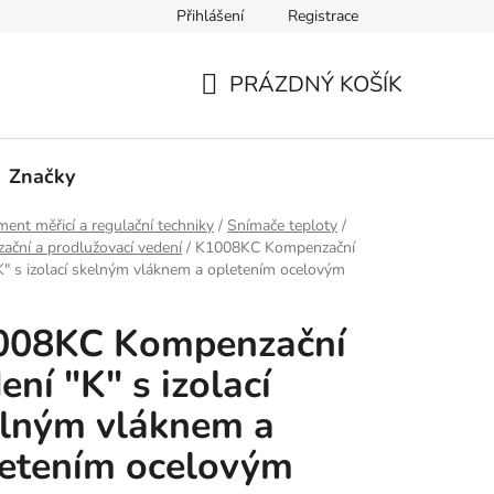
Přihlášení
Registrace
PRÁZDNÝ KOŠÍK
NÁKUPNÍ
KOŠÍK
Značky
ment měřicí a regulační techniky
/
Snímače teploty
/
ční a prodlužovací vedení
/
K1008KC Kompenzační
K" s izolací skelným vláknem a opletením ocelovým
008KC Kompenzační
ení "K" s izolací
lným vláknem a
etením ocelovým