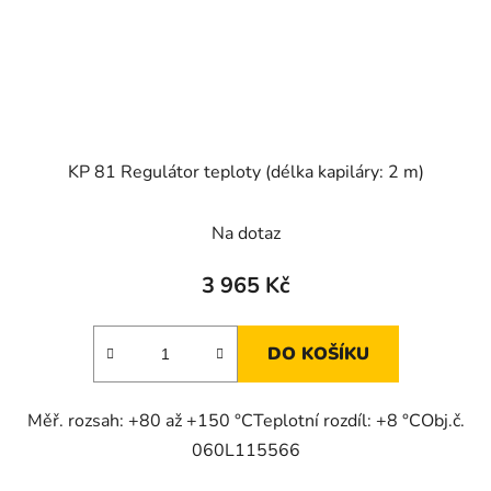
KP 81 Regulátor teploty (délka kapiláry: 2 m)
Na dotaz
3 965 Kč
DO KOŠÍKU
Měř. rozsah: +80 až +150 °CTeplotní rozdíl: +8 °CObj.č.
060L115566