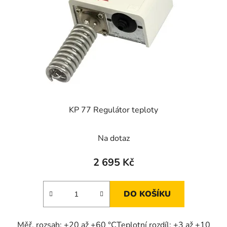
KP 77 Regulátor teploty
Na dotaz
2 695 Kč
DO KOŠÍKU
Měř. rozsah: +20 až +60 °CTeplotní rozdíl: +3 až +10