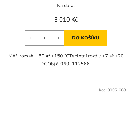
Na dotaz
3 010 Kč
DO KOŠÍKU
Měř. rozsah: +80 až +150 °CTeplotní rozdíl: +7 až +20
°CObj.č. 060L112566
Kód:
0905-008