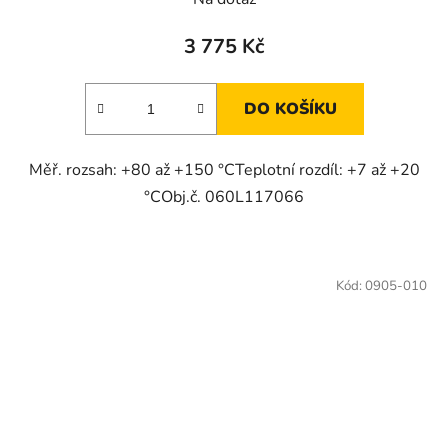
3 775 Kč
DO KOŠÍKU
Měř. rozsah: +80 až +150 °CTeplotní rozdíl: +7 až +20
°CObj.č. 060L117066
Kód:
0905-010