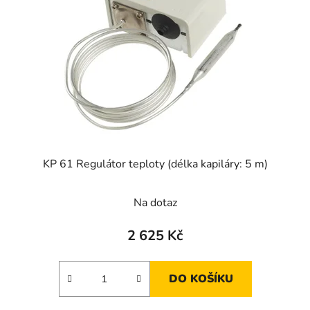
s
p
r
o
d
u
k
t
ů
KP 61 Regulátor teploty (délka kapiláry: 5 m)
Na dotaz
2 625 Kč
DO KOŠÍKU