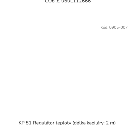
°CObj.č. 060L112666
Kód:
0905-007
KP 81 Regulátor teploty (délka kapiláry: 2 m)