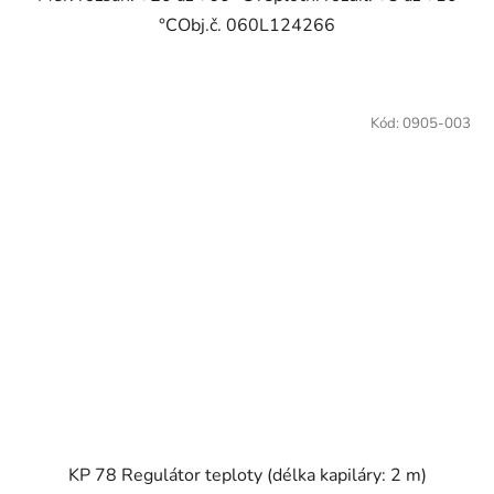
°CObj.č. 060L124266
Kód:
0905-003
KP 78 Regulátor teploty (délka kapiláry: 2 m)