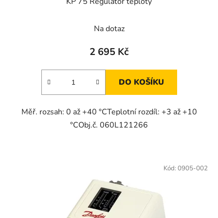
KP 75 Regulátor teploty
Na dotaz
2 695 Kč
DO KOŠÍKU
Měř. rozsah: 0 až +40 °CTeplotní rozdíl: +3 až +10
°CObj.č. 060L121266
Kód:
0905-002