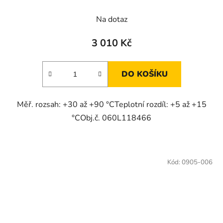
Průměrné
Na dotaz
hodnocení
produktu
3 010 Kč
je
3,0
DO KOŠÍKU
z
5
Měř. rozsah: +30 až +90 °CTeplotní rozdíl: +5 až +15
hvězdiček.
°CObj.č. 060L118466
Kód:
0905-006