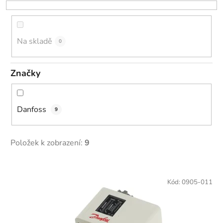
o
d
u
k
Na skladě
0
t
ů
Značky
Danfoss
9
Položek k zobrazení:
9
V
ý
Kód:
0905-011
p
i