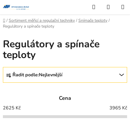
Přejít
Hledat
NÁKUP
na
KOŠÍK
obsah
Domů
/
Sortiment měřicí a regulační techniky
/
Snímače teploty
/
Regulátory a spínače teploty
Regulátory a spínače
teploty
Ř
Řadit podle:
Nejlevnější
a
z
e
Cena
n
í
2625
Kč
3965
Kč
p
r