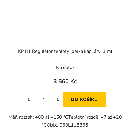
KP 81 Regulátor teploty (délka kapiláry: 3 m)
Průměrné
Na dotaz
hodnocení
produktu
3 560 Kč
je
4,0
DO KOŠÍKU
z
5
Měř. rozsah: +80 až +150 °CTeplotní rozdíl: +7 až +20
hvězdiček.
°CObj.č. 060L118366