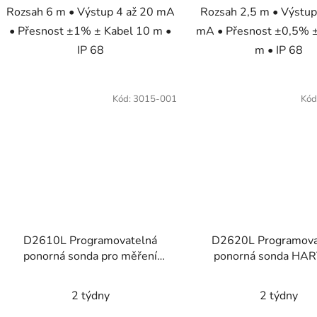
Rozsah 6 m • Výstup 4 až 20 mA
Rozsah 2,5 m • Výstup
• Přesnost ±1% ± Kabel 10 m •
mA • Přesnost ±0,5% ±
IP 68
m • IP 68
Kód:
3015-001
Kód
D2610L Programovatelná
D2620L Programova
ponorná sonda pro měření
ponorná sonda HAR
hladiny
měření hladiny
2 týdny
2 týdny