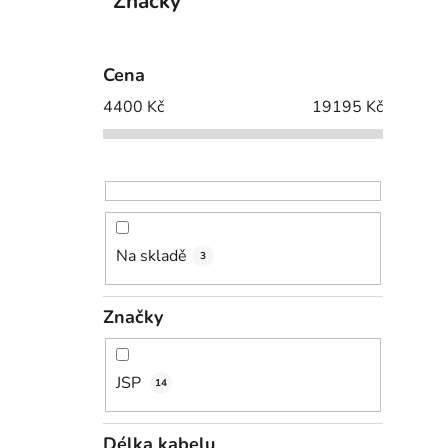
Značky
Cena
4400
Kč
19195
Kč
Na skladě
3
Značky
JSP
14
Délka kabelu