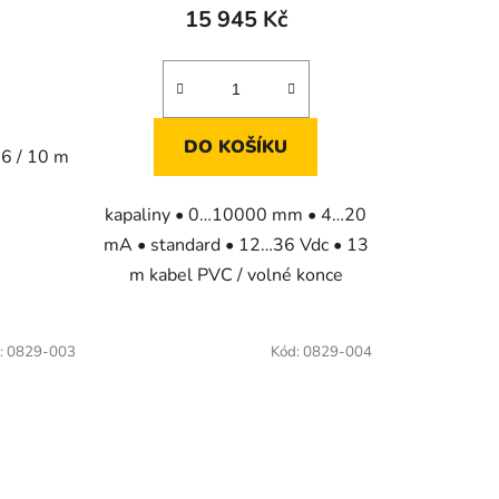
15 945 Kč
DO KOŠÍKU
 6 / 10 m
kapaliny • 0…10000 mm • 4…20
mA • standard • 12…36 Vdc • 13
m kabel PVC / volné konce
:
0829-003
Kód:
0829-004