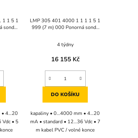
 1 1 5 1
LMP 305 401 4000 1 1 1 1 5 1
á sonda
999 (7 m) 000 Ponorná sonda
adiny
pro měření výšky hladiny
kapalin
4 týdny
16 155 Kč
DO KOŠÍKU
m • 4…20
kapaliny • 0…4000 mm • 4…20
 Vdc • 5
mA • standard • 12…36 Vdc • 7
 konce
m kabel PVC / volné konce