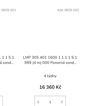
:
0829-001
Kód:
0829-002
 1 1 5 1
LMP 305 401 1600 1 1 1 1 5 1
á sonda
999 (4 m) 000 Ponorná sonda
adiny
pro měření výšky hladiny
kapalin
4 týdny
16 360 Kč