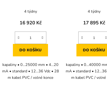
pro měření výšky hladiny
pro měření výšky hl
kapalin
kapalin
4 týdny
4 týdny
16 920 Kč
17 895 Kč
DO KOŠÍKU
DO KOŠÍKU
kapaliny • 0…25000 mm • 4…20
kapaliny • 0…40000 m
mA • standard • 12…36 Vdc • 28
mA • standard • 12…36
m kabel PVC / volné konce
m kabel PVC / volné
O
v
l