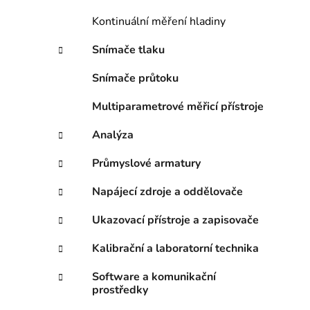
i
p
Kontinuální měření hladiny
a
n
Snímače tlaku
e
Snímače průtoku
l
Multiparametrové měřicí přístroje
Analýza
Průmyslové armatury
Napájecí zdroje a oddělovače
Ukazovací přístroje a zapisovače
Kalibrační a laboratorní technika
Software a komunikační
prostředky