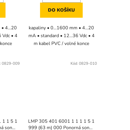
DO KOŠÍKU
m • 4…20
kapaliny • 0…1600 mm • 4…20
 Vdc • 4
mA • standard • 12…36 Vdc • 4
 konce
m kabel PVC / volné konce
:
0829-009
Kód:
0829-010
 1 1 5 1
LMP 305 401 6001 1 1 1 1 5 1
ná sonda
999 (63 m) 000 Ponorná sonda