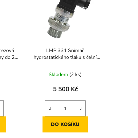
p
r
o
d
u
k
rezová
LMP 331 Snímač
t
ny do 2,5
hydrostatického tlaku s čelní
ů
membránou, 25 m, G3/4"
né
Skladem
(2 ks)
ení
tu
5 500 Kč
DO KOŠÍKU
ek.