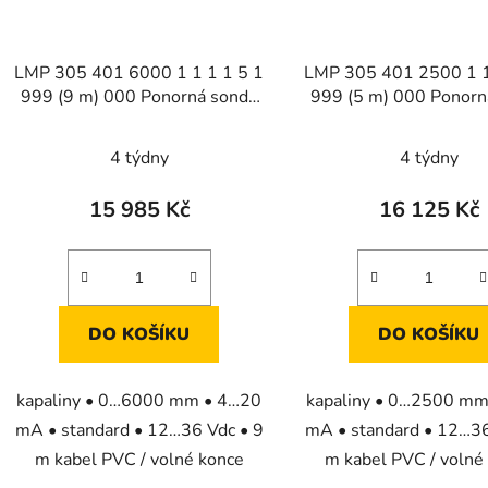
LMP 305 401 6000 1 1 1 1 5 1
LMP 305 401 2500 1 1
999 (9 m) 000 Ponorná sonda
999 (5 m) 000 Ponorn
pro měření výšky hladiny
pro měření výšky hl
kapalin
kapalin
4 týdny
4 týdny
15 985 Kč
16 125 Kč
DO KOŠÍKU
DO KOŠÍKU
kapaliny • 0…6000 mm • 4…20
kapaliny • 0…2500 m
mA • standard • 12…36 Vdc • 9
mA • standard • 12…36
m kabel PVC / volné konce
m kabel PVC / volné