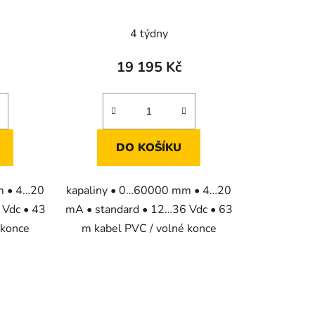
adiny
pro měření výšky hladiny
kapalin
4 týdny
19 195 Kč
DO KOŠÍKU
m • 4…20
kapaliny • 0…60000 mm • 4…20
 Vdc • 43
mA • standard • 12…36 Vdc • 63
 konce
m kabel PVC / volné konce