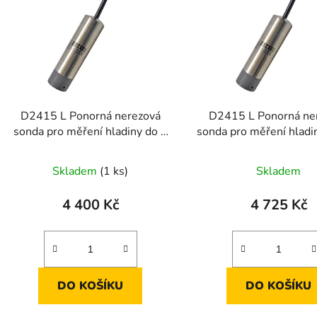
s
p
r
o
d
D2415 L Ponorná nerezová
D2415 L Ponorná ne
u
sonda pro měření hladiny do 6
sonda pro měření hladi
k
m
m
Průměrné
Průměr
t
Skladem
(1 ks)
Skladem
ů
hodnocení
hodnoc
produktu
produk
4 400 Kč
4 725 Kč
je
je
5,0
2,1
z
z
5
5
DO KOŠÍKU
DO KOŠÍKU
hvězdiček.
hvězdič