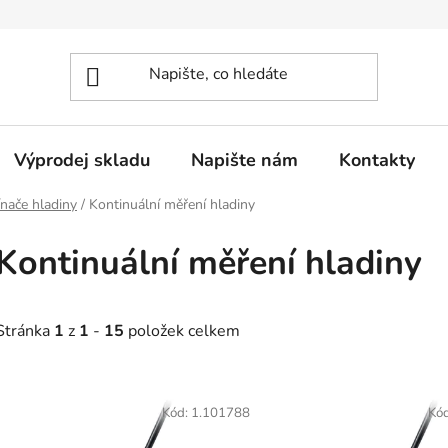
Výprodej skladu
Napište nám
Kontakty
nače hladiny
/
Kontinuální měření hladiny
Kontinuální měření hladiny
Stránka
1
z
1
-
15
položek celkem
V
ý
Kód:
1.101788
Kó
p