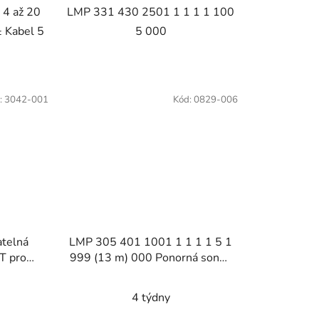
 4 až 20
LMP 331 430 2501 1 1 1 1 100
 Kabel 5
5 000
:
3042-001
Kód:
0829-006
telná
LMP 305 401 1001 1 1 1 1 5 1
T pro
999 (13 m) 000 Ponorná sonda
pro měření výšky hladiny
kapalin
4 týdny