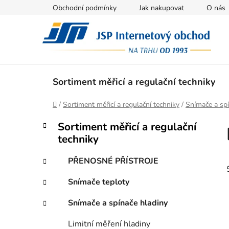
Přejít
Obchodní podmínky
Jak nakupovat
O nás
na
obsah
Sortiment měřicí a regulační techniky
Domů
/
Sortiment měřicí a regulační techniky
/
Snímače a spí
P
K
Přeskočit
Sortiment měřicí a regulační
a
kategorie
o
techniky
t
s
e
t
PŘENOSNÉ PŘÍSTROJE
g
r
o
Snímače teploty
a
r
i
n
Snímače a spínače hladiny
e
n
Limitní měření hladiny
í