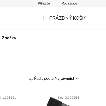
Přihlášení
Registrace
PRÁZDNÝ KOŠÍK
NÁKUPNÍ
KOŠÍK
Značky
Ř
Řadit podle:
Nejlevnější
a
z
e
d:
1.101641
Kód:
3.100954
n
í