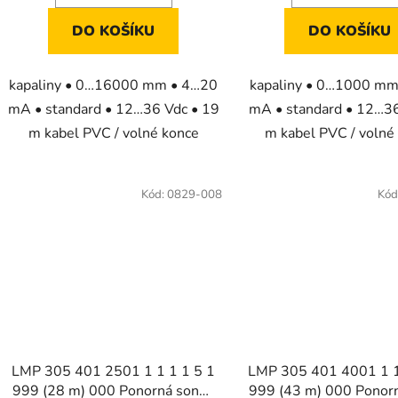
DO KOŠÍKU
DO KOŠÍKU
kapaliny • 0…16000 mm • 4…20
kapaliny • 0…1000 m
mA • standard • 12…36 Vdc • 19
mA • standard • 12…36
m kabel PVC / volné konce
m kabel PVC / volné
Kód:
0829-008
Kód
LMP 305 401 2501 1 1 1 1 5 1
LMP 305 401 4001 1 1
999 (28 m) 000 Ponorná sonda
999 (43 m) 000 Ponor