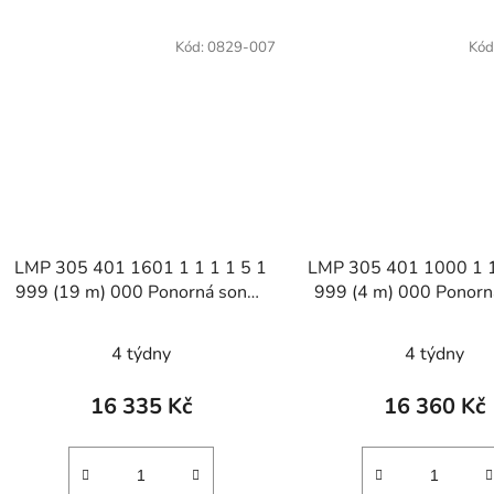
Kód:
0829-007
Kód
LMP 305 401 1601 1 1 1 1 5 1
LMP 305 401 1000 1 1
999 (19 m) 000 Ponorná sonda
999 (4 m) 000 Ponorn
pro měření výšky hladiny
pro měření výšky hl
kapalin
kapalin
4 týdny
4 týdny
16 335 Kč
16 360 Kč