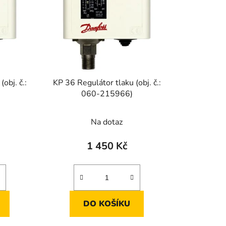
p
r
o
d
u
k
obj. č.:
KP 36 Regulátor tlaku (obj. č.:
t
060-215966)
ů
Na dotaz
1 450 Kč
DO KOŠÍKU