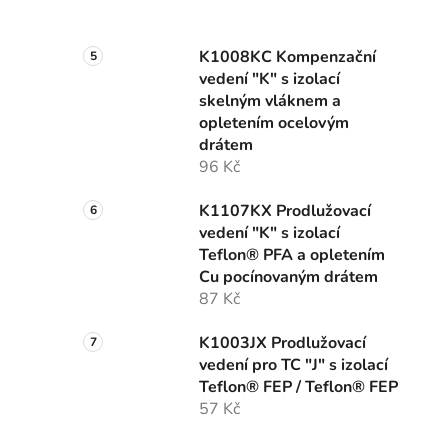
K1008KC Kompenzační
vedení "K" s izolací
skelným vláknem a
opletením ocelovým
drátem
96 Kč
K1107KX Prodlužovací
vedení "K" s izolací
Teflon® PFA a opletením
Cu pocínovaným drátem
87 Kč
K1003JX Prodlužovací
vedení pro TC "J" s izolací
Teflon® FEP / Teflon® FEP
57 Kč