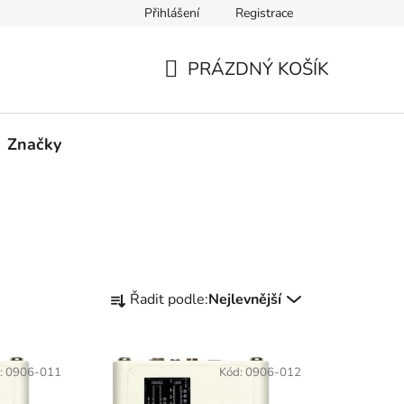
Přihlášení
Registrace
PRÁZDNÝ KOŠÍK
NÁKUPNÍ
KOŠÍK
Značky
Ř
Řadit podle:
Nejlevnější
a
z
e
:
0906-011
Kód:
0906-012
n
í