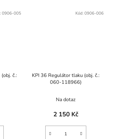
:
0906-005
Kód:
0906-006
(obj. č.:
KPI 36 Regulátor tlaku (obj. č.:
060-118966)
Na dotaz
2 150 Kč