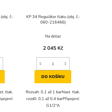
obj. č.:
KP 34 Regulátor tlaku (obj. č.:
060-216466)
Průměrné
Na dotaz
hodnocení
produktu
2 045 Kč
je
5,0
z
5
DO KOŠÍKU
hvězdiček.
t. tlak.
Rozsah: 0,1 až 1 barNast. tlak.
ipojení:
rozdíl: 0,1 až 0,4 barPřipojení:
G1/2“A