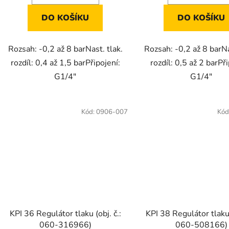
DO KOŠÍKU
DO KOŠÍKU
Rozsah: -0,2 až 8 barNast. tlak.
Rozsah: -0,2 až 8 barNa
rozdíl: 0,4 až 1,5 barPřipojení:
rozdíl: 0,5 až 2 barPři
G1/4"
G1/4"
Kód:
0906-007
Kód
KPI 36 Regulátor tlaku (obj. č.:
KPI 38 Regulátor tlaku 
060-316966)
060-508166)