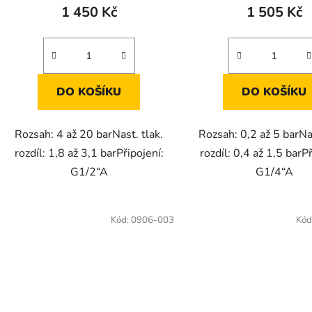
1 450 Kč
1 505 Kč
DO KOŠÍKU
DO KOŠÍKU
Rozsah: 4 až 20 barNast. tlak.
Rozsah: 0,2 až 5 barNas
rozdíl: 1,8 až 3,1 barPřipojení:
rozdíl: 0,4 až 1,5 barPř
G1/2“A
G1/4“A
Kód:
0906-003
Kód