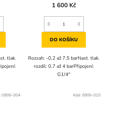
1 600 Kč
DO KOŠÍKU
t. tlak.
Rozsah: -0,2 až 7,5 barNast. tlak.
ipojení:
rozdíl: 0,7 až 4 barPřipojení:
G1/4"
:
0906-004
Kód:
0906-010