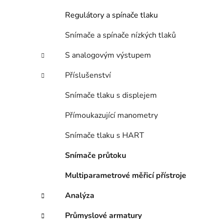
i
p
Regulátory a spínače tlaku
a
n
Snímače a spínače nízkých tlaků
e
S analogovým výstupem
l
Příslušenství
Snímače tlaku s displejem
Přímoukazující manometry
Snímače tlaku s HART
Snímače průtoku
Multiparametrové měřicí přístroje
Analýza
Průmyslové armatury