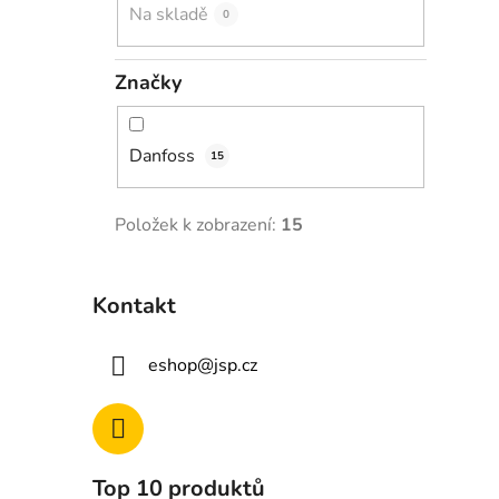
Na skladě
0
Značky
Danfoss
15
Položek k zobrazení:
15
Kontakt
eshop
@
jsp.cz
Top 10 produktů