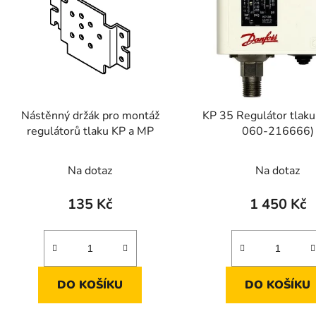
s
p
r
o
d
Nástěnný držák pro montáž
KP 35 Regulátor tlaku (
u
regulátorů tlaku KP a MP
060-216666)
k
t
Na dotaz
Na dotaz
ů
135 Kč
1 450 Kč
DO KOŠÍKU
DO KOŠÍKU