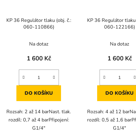
KP 36 Regulátor tlaku (obj. č.:
KP 36 Regulátor tlaku (
060-110866)
060-122166)
Na dotaz
Na dotaz
1 600 Kč
1 600 Kč
DO KOŠÍKU
DO KOŠÍKU
Rozsah: 2 až 14 barNast. tlak.
Rozsah: 4 až 12 barNas
rozdíl: 0,7 až 4 barPřipojení:
rozdíl: 0,5 až 1,6 barPř
G1/4"
G1/4"