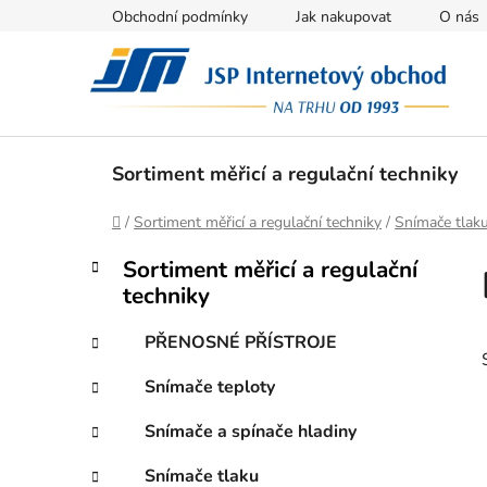
Přejít
Obchodní podmínky
Jak nakupovat
O nás
na
obsah
Sortiment měřicí a regulační techniky
Domů
/
Sortiment měřicí a regulační techniky
/
Snímače tlak
P
K
Přeskočit
Sortiment měřicí a regulační
a
kategorie
o
techniky
t
s
e
t
PŘENOSNÉ PŘÍSTROJE
g
r
o
Snímače teploty
a
r
i
n
Snímače a spínače hladiny
e
n
Snímače tlaku
í