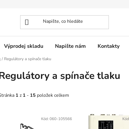
Výprodej skladu
Napište nám
Kontakty
u
/
Regulátory a spínače tlaku
Regulátory a spínače tlaku
Stránka
1
z
1
-
15
položek celkem
V
ý
Kód:
060-105566
Kód
p