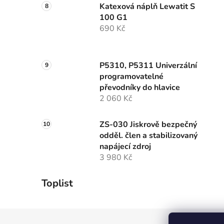
Katexová náplň Lewatit S
100 G1
690 Kč
P5310, P5311 Univerzální
programovatelné
převodníky do hlavice
2 060 Kč
ZS-030 Jiskrově bezpečný
odděl. člen a stabilizovaný
napájecí zdroj
3 980 Kč
Toplist