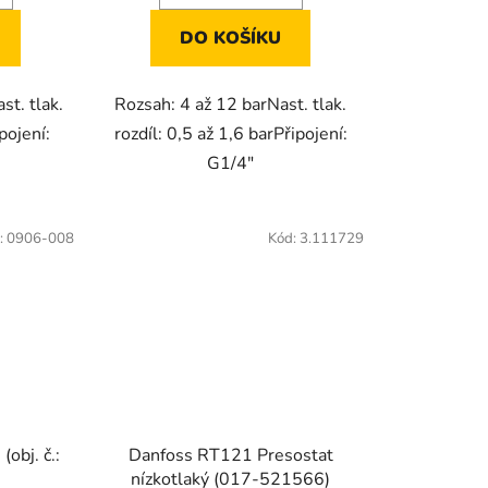
DO KOŠÍKU
st. tlak.
Rozsah: 4 až 12 barNast. tlak.
pojení:
rozdíl: 0,5 až 1,6 barPřipojení:
G1/4"
:
0906-008
Kód:
3.111729
(obj. č.:
Danfoss RT121 Presostat
nízkotlaký (017-521566)