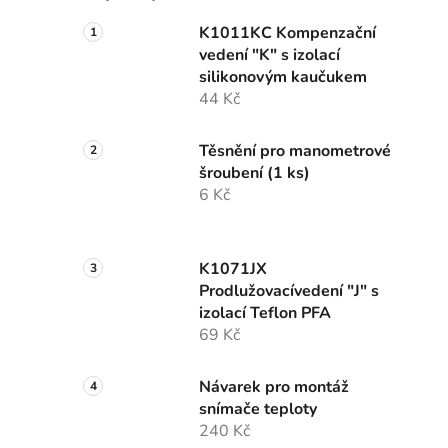
K1011KC Kompenzační
vedení "K" s izolací
silikonovým kaučukem
44 Kč
Těsnění pro manometrové
šroubení (1 ks)
6 Kč
K1071JX
Prodlužovacívedení "J" s
izolací Teflon PFA
69 Kč
Návarek pro montáž
snímače teploty
240 Kč