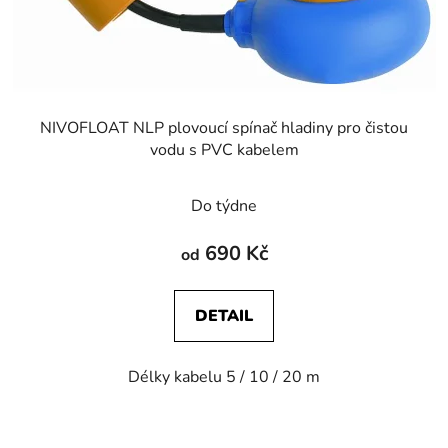
u
k
t
ů
NIVOFLOAT NLP plovoucí spínač hladiny pro čistou
vodu s PVC kabelem
Do týdne
690 Kč
od
DETAIL
Délky kabelu 5 / 10 / 20 m