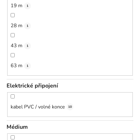
19 m
1
28 m
1
43 m
1
63 m
1
Elektrické připojení
kabel PVC / volné konce
10
Médium