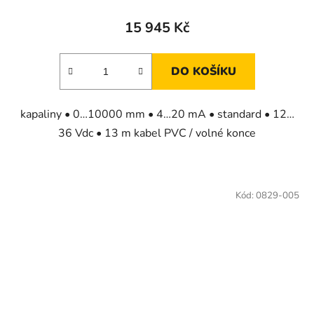
15 945 Kč
DO KOŠÍKU
kapaliny • 0…10000 mm • 4…20 mA • standard • 12…
36 Vdc • 13 m kabel PVC / volné konce
Kód:
0829-005