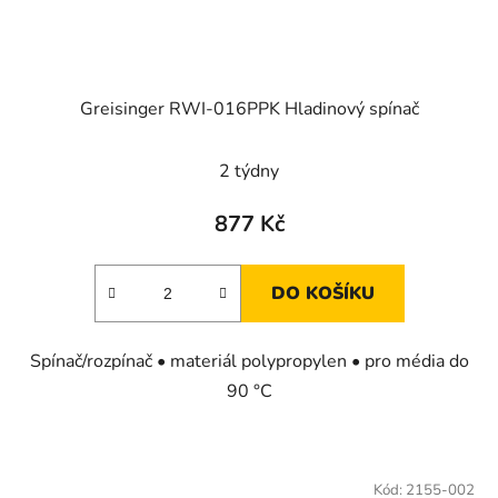
Greisinger RWI-016PPK Hladinový spínač
2 týdny
877 Kč
DO KOŠÍKU
Spínač/rozpínač • materiál polypropylen • pro média do
90 °C
Kód:
2155-002