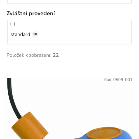
Zvláštní provedení
standard
10
Položek k zobrazení:
22
V
ý
Kód:
0509-001
p
i
s
p
r
o
d