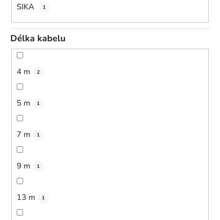
SIKA
1
Délka kabelu
4 m
2
5 m
1
7 m
1
9 m
1
13 m
1