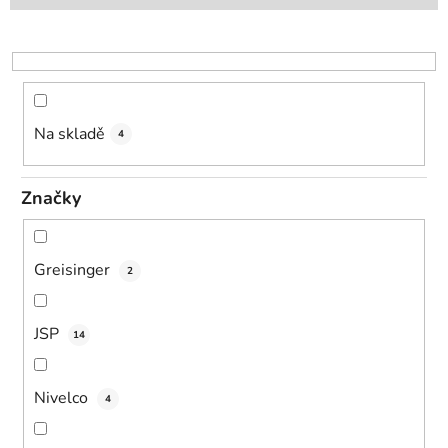
p
r
o
d
u
k
Na skladě
4
t
ů
Značky
Greisinger
2
JSP
14
Nivelco
4