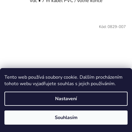
Vdc • 7 m kabel PVC / volné konce
Kód:
0829-007
Tento web používá soubory cookie. Dalším procházením
tohoto webu vyjadřujete souhlas s jejich používáním.
Nastavení
Souhlasím
LMP 305 401 1601 1 1 1 1 5 1 999 (19 m) 000
Ponorná sonda pro měření výšky hladiny kapalin