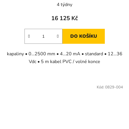
4 týdny
16 125 Kč
DO KOŠÍKU
kapaliny • 0…2500 mm • 4…20 mA • standard • 12…36
Vdc • 5 m kabel PVC / volné konce
Kód:
0829-004