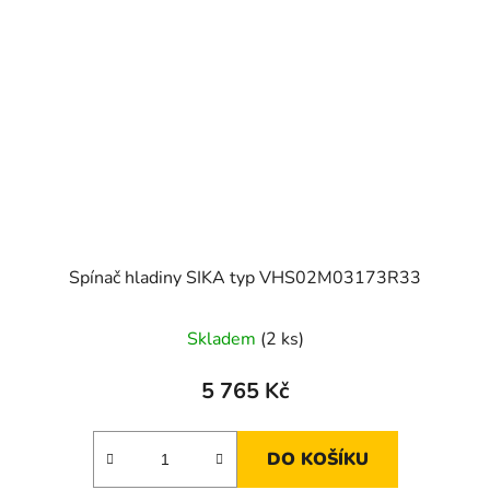
Spínač hladiny SIKA typ VHS02M03173R33
Skladem
(2 ks)
5 765 Kč
DO KOŠÍKU