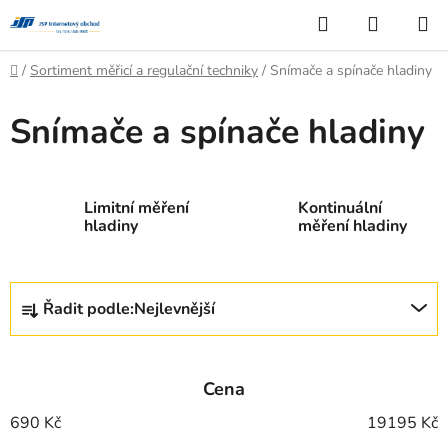
Přejít
Hledat
NÁKUP
na
KOŠÍK
obsah
Domů
/
Sortiment měřicí a regulační techniky
/
Snímače a spínače hladiny
Snímače a spínače hladiny
Limitní měření
Kontinuální
hladiny
měření hladiny
Ř
Řadit podle:
Nejlevnější
a
z
e
Cena
n
í
690
Kč
19195
Kč