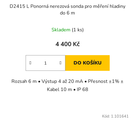
D2415 L Ponorná nerezová sonda pro měření hladiny
do 6 m
Průměrné
Skladem
(1 ks)
hodnocení
produktu
4 400 Kč
je
5,0
DO KOŠÍKU
z
5
Rozsah 6 m • Výstup 4 až 20 mA • Přesnost ±1% ±
hvězdiček.
Kabel 10 m • IP 68
Kód:
1.101641