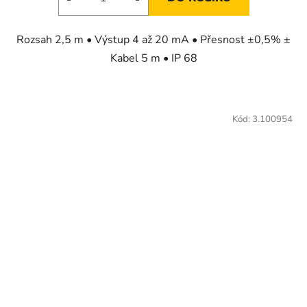
z
5
Rozsah 2,5 m • Výstup 4 až 20 mA • Přesnost ±0,5% ±
hvězdiček.
Kabel 5 m • IP 68
Kód:
3.100954