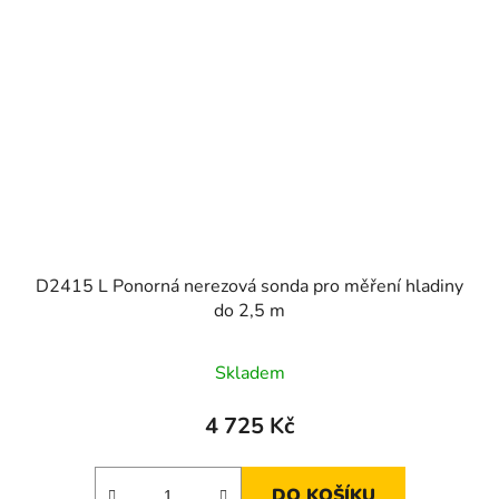
D2415 L Ponorná nerezová sonda pro měření hladiny
do 2,5 m
Průměrné
Skladem
hodnocení
produktu
4 725 Kč
je
2,1
DO KOŠÍKU