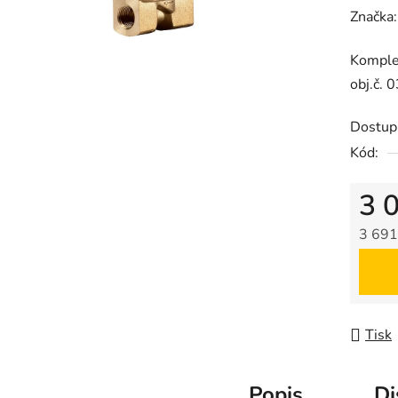
hodnoc
Značka
produk
Komplet
je
obj.č.
0,0
z
Dostup
5
Kód:
hvězdič
3 
3 691
Měrná
Tisk
Popis
Di