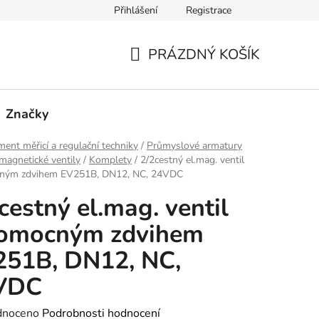
Přihlášení
Registrace
PRÁZDNÝ KOŠÍK
NÁKUPNÍ
KOŠÍK
Značky
ment měřicí a regulační techniky
/
Průmyslové armatury
magnetické ventily
/
Komplety
/
2/2cestný el.mag. ventil
ným zdvihem EV251B, DN12, NC, 24VDC
cestný el.mag. ventil
pomocným zdvihem
251B, DN12, NC,
VDC
né
dnoceno
Podrobnosti hodnocení