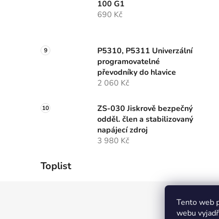
100 G1
690 Kč
P5310, P5311 Univerzální
programovatelné
převodníky do hlavice
2 060 Kč
ZS-030 Jiskrově bezpečný
odděl. člen a stabilizovaný
napájecí zdroj
3 980 Kč
Toplist
Z
Tento web p
á
webu vyjadřu