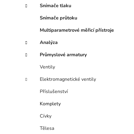
n
Snímače tlaku
í
p
Snímače průtoku
a
n
Multiparametrové měřicí přístroje
e
Analýza
l
Průmyslové armatury
Ventily
Elektromagnetické ventily
Příslušenství
Komplety
Cívky
Tělesa