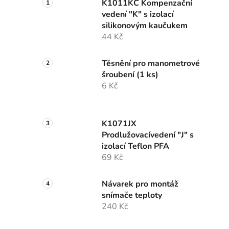
K1011KC Kompenzační
vedení "K" s izolací
silikonovým kaučukem
44 Kč
Těsnění pro manometrové
šroubení (1 ks)
6 Kč
K1071JX
Prodlužovacívedení "J" s
izolací Teflon PFA
69 Kč
Návarek pro montáž
snímače teploty
240 Kč