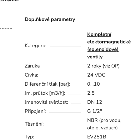
Doplňkové parametry
Kompletní
elektormagnetické
Kategorie
(solenoidové)
ventily
Záruka
2 roky (viz OP)
Cívka:
24 VDC
Diferenční tlak [bar]:
0…10
Jm. průtok [m3/h]:
2,5
Jmenovitá světlost:
DN 12
Připojení:
G 1/2"
NBR (pro vodu,
Těsnění:
oleje, vzduch)
Typ:
EV251B