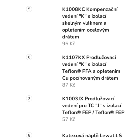
K1008KC Kompenzační
vedení "K" s izolací
skelným vláknem a
opletením ocelovým
drátem
96 Kč
K1107KX Prodlužovací
vedení "K" s izolací
Teflon® PFA a opletením
Cu pocínovaným drátem
87 Kč
K1003JX Prodlužovací
vedení pro TC "J" s izolací
Teflon® FEP / Teflon® FEP
57 Kč
Katexová náplň Lewatit S