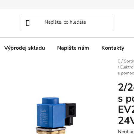
Výprodej skladu
Napište nám
Kontakty
Domů
/
Sorti
/
Elektro
s pomoc
2/2
s 
EV
24
Průměr
Neoho