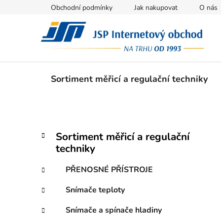
Přejít
Obchodní podmínky
Jak nakupovat
O nás
na
obsah
Sortiment měřicí a regulační techniky
P
K
Přeskočit
Sortiment měřicí a regulační
a
kategorie
o
techniky
t
s
e
t
PŘENOSNÉ PŘÍSTROJE
g
r
o
Snímače teploty
a
r
i
n
Snímače a spínače hladiny
e