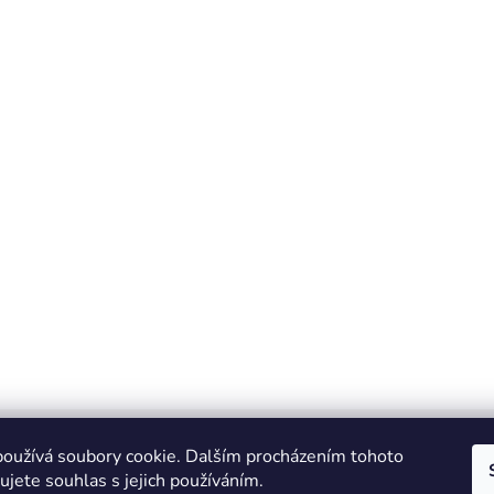
oužívá soubory cookie. Dalším procházením tohoto
jete souhlas s jejich používáním.
Zboží.cz
Heureka.cz
JSP.cz