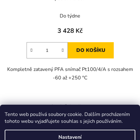
Do týdne
3 428 Kč
DO KOŠÍKU
Kompletně zatavený PFA snímač Pt100/4/A s rozsahem
-60 až +250 °C
4
položek celkem
O
Tento web používá soubory cookie. Dalším procházením
v
tohoto webu vyjadřujete souhlas s jejich používáním.
l
Z
á
á
Zboží.cz
Heureka.cz
JSP.cz
d
Nastavení