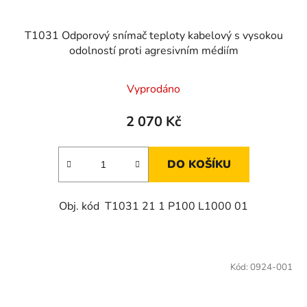
T1031 Odporový snímač teploty kabelový s vysokou
odolností proti agresivním médiím
Vyprodáno
2 070 Kč
DO KOŠÍKU
Obj. kód T1031 21 1 P100 L1000 01
Kód:
0924-001