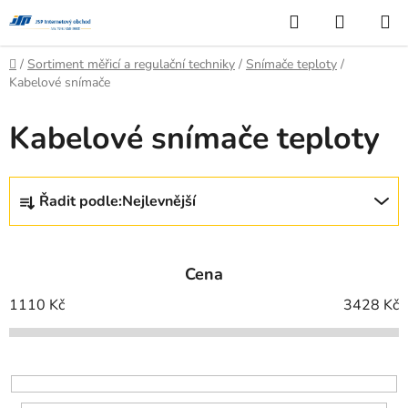
Přejít
Hledat
NÁKUP
na
KOŠÍK
obsah
Domů
/
Sortiment měřicí a regulační techniky
/
Snímače teploty
/
Kabelové snímače
Kabelové snímače teploty
Ř
Řadit podle:
Nejlevnější
a
z
e
Cena
n
í
1110
Kč
3428
Kč
p
r
o
d