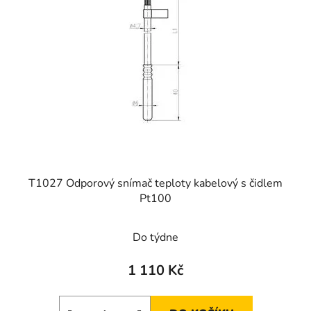
i
s
p
r
o
d
u
k
t
ů
T1027 Odporový snímač teploty kabelový s čidlem
Pt100
Do týdne
1 110 Kč