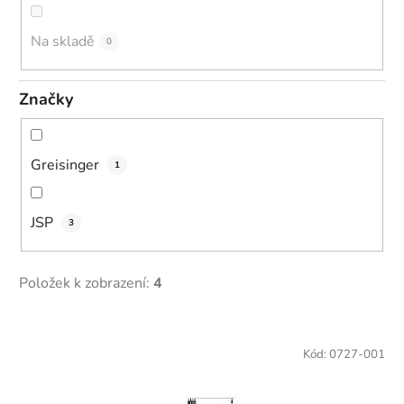
u
k
Na skladě
0
t
ů
Značky
Greisinger
1
JSP
3
Položek k zobrazení:
4
V
ý
Kód:
0727-001
p