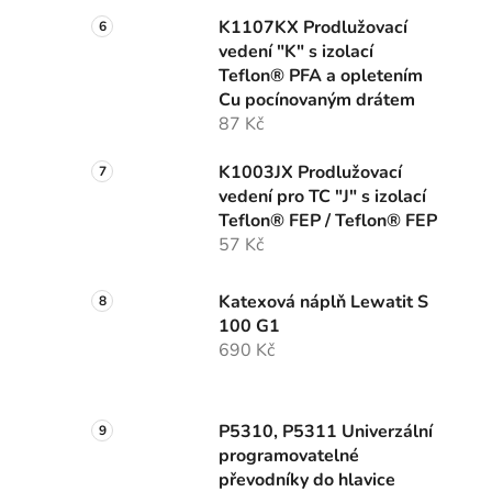
K1107KX Prodlužovací
vedení "K" s izolací
Teflon® PFA a opletením
Cu pocínovaným drátem
87 Kč
K1003JX Prodlužovací
vedení pro TC "J" s izolací
Teflon® FEP / Teflon® FEP
57 Kč
Katexová náplň Lewatit S
100 G1
690 Kč
P5310, P5311 Univerzální
programovatelné
převodníky do hlavice