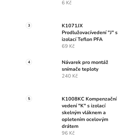
6 Kč
K1071JX
Prodlužovacívedení "J" s
izolací Teflon PFA
69 Kč
Návarek pro montáž
snímače teploty
240 Kč
K1008KC Kompenzační
vedení "K" s izolací
skelným vláknem a
opletením ocelovým
drátem
96 Kč