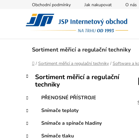
Přejít
Obchodní podmínky
Jak nakupovat
O nás
na
obsah
Sortiment měřicí a regulační techniky
Domů
/
Sortiment měřicí a regulační techniky
/
Software a k
P
K
Přeskočit
Sortiment měřicí a regulační
a
kategorie
o
techniky
t
s
e
t
PŘENOSNÉ PŘÍSTROJE
g
r
o
Snímače teploty
a
r
i
n
Snímače a spínače hladiny
e
n
Snímače tlaku
í