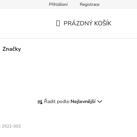
Přihlášení
Registrace
PRÁZDNÝ KOŠÍK
NÁKUPNÍ
KOŠÍK
Značky
Ř
Řadit podle:
Nejlevnější
a
z
e
:
2522-002
n
í