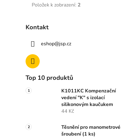
Položek k zobrazení:
2
Kontakt
eshop
@
jsp.cz
Top 10 produktů
K1011KC Kompenzační
vedení "K" s izolací
silikonovým kaučukem
44 Kč
Těsnění pro manometrové
šroubení (1 ks)