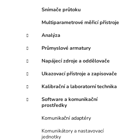
i
p
Snímače průtoku
a
n
Multiparametrové měřicí přístroje
e
Analýza
l
Průmyslové armatury
Napájecí zdroje a oddělovače
Ukazovací přístroje a zapisovače
Kalibrační a laboratorní technika
Software a komunikační
prostředky
Komunikační adaptéry
Komunikátory a nastavovací
jednotky