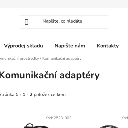
Výprodej skladu
Napište nám
Kontakty
omunikační prostředky
/
Komunikační adaptéry
Komunikační adaptéry
Stránka
1
z
1
-
2
položek celkem
V
ý
Kód:
2523-002
Kód
p