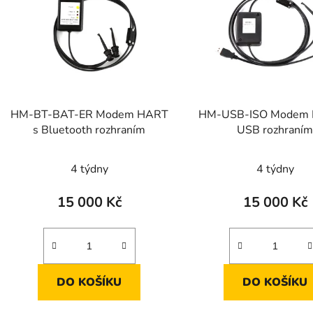
s
p
r
o
d
HM-BT-BAT-ER Modem HART
HM-USB-ISO Modem 
u
s Bluetooth rozhraním
USB rozhraní
k
Průměrné
t
4 týdny
4 týdny
ů
hodnocení
produktu
15 000 Kč
15 000 Kč
je
2,1
z
5
DO KOŠÍKU
DO KOŠÍKU
hvězdiček.