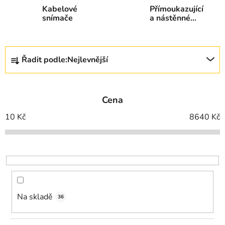
Kabelové
Přímoukazující
snímače
a nástěnné
teploměry
Ř
Řadit podle:
Nejlevnější
a
z
e
Cena
n
í
10
Kč
8640
Kč
p
r
o
d
u
k
Na skladě
36
t
ů