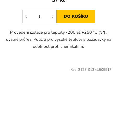
57 Kč
DO KOŠÍKU
Provedení izolace pro teploty -200 až +250 °C (“J“) ,
oválný průřez. Použití pro vysoké teploty s požadavky na
odolnost proti chemikáliím.
Kód:
2428-013 /1.505517