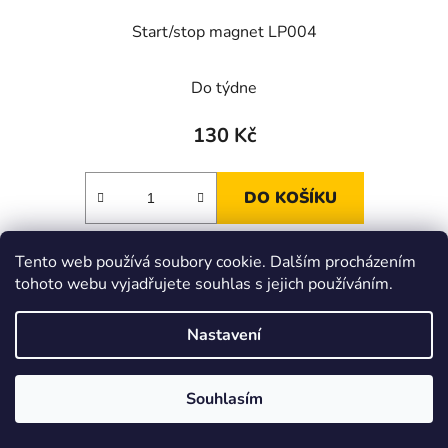
Start/stop magnet LP004
Do týdne
130 Kč
DO KOŠÍKU
Magnet pro spuštění/zastavení záznamu datloggerů
Tento web používá soubory cookie. Dalším procházením
tohoto webu vyjadřujete souhlas s jejich používáním.
Comet řady Sxxxx a Rxxxx.
Nastavení
Kód:
0126-001
Souhlasím