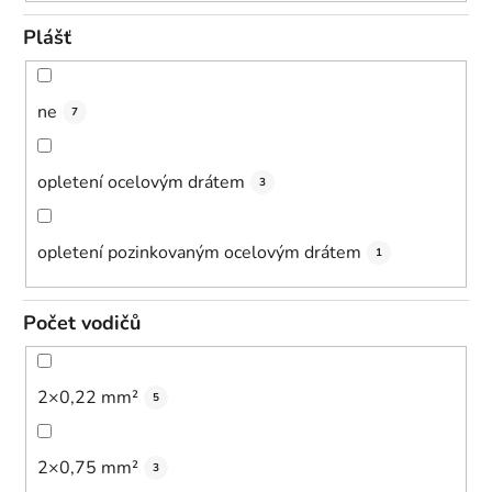
Plášť
ne
7
opletení ocelovým drátem
3
opletení pozinkovaným ocelovým drátem
1
Počet vodičů
2×0,22 mm²
5
2×0,75 mm²
3