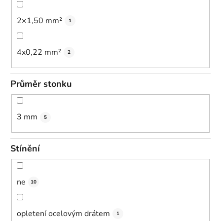
2×1,50 mm²
1
4x0,22 mm²
2
Průměr stonku
3 mm
5
Stínění
ne
10
opletení ocelovým drátem
1