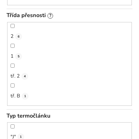
Třída přesnosti
?
2
6
1
5
tř. 2
4
tř. B
1
Typ termočlánku
"J"
1