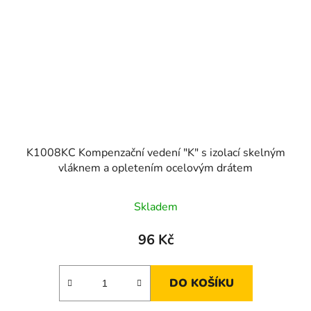
K1008KC Kompenzační vedení "K" s izolací skelným
vláknem a opletením ocelovým drátem
Skladem
96 Kč
DO KOŠÍKU