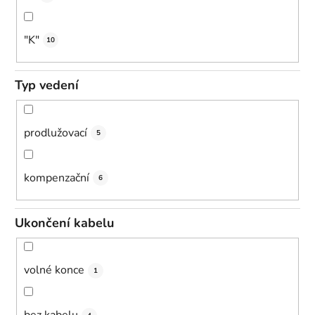
"K"
10
Typ vedení
prodlužovací
5
kompenzační
6
Ukončení kabelu
volné konce
1