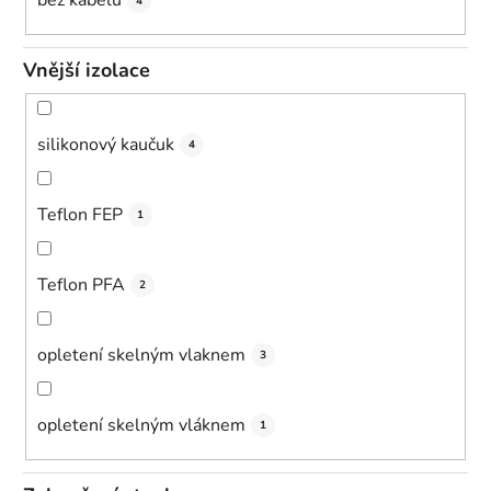
bez kabelu
4
Vnější izolace
silikonový kaučuk
4
Teflon FEP
1
Teflon PFA
2
opletení skelným vlaknem
3
opletení skelným vláknem
1