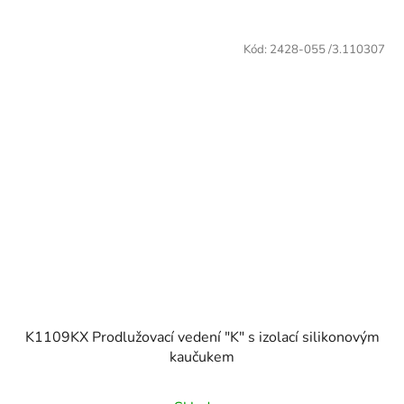
Kód:
2428-055 /3.110307
K1109KX Prodlužovací vedení "K" s izolací silikonovým
kaučukem