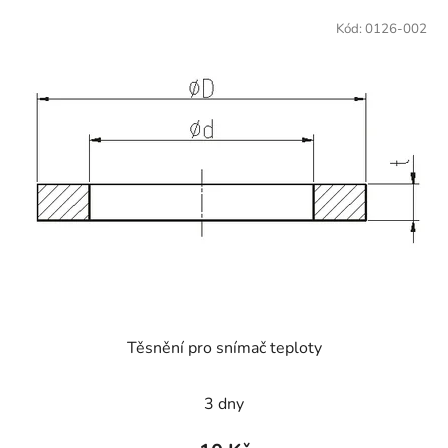
V
ý
Kód:
0126-002
p
i
s
p
r
o
d
u
k
t
ů
Těsnění pro snímač teploty
3 dny