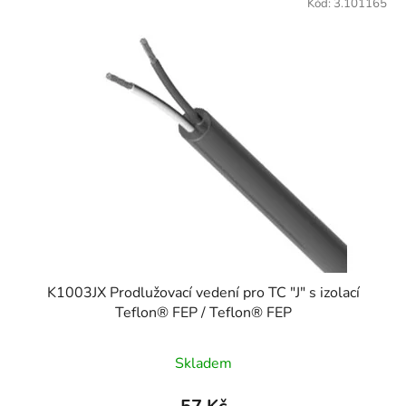
Kód:
3.101165
K1003JX Prodlužovací vedení pro TC "J" s izolací
Teflon® FEP / Teflon® FEP
Skladem