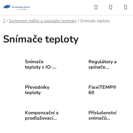
Přejít
Hledat
NÁKUP
na
KOŠÍK
obsah
Domů
/
Sortiment měřicí a regulační techniky
/
Snímače teploty
Snímače teploty
Snímače
Regulátory a
teploty s IO-
spínače
Link
teploty
Převodníky
FlexiTEMP®
teploty
60
Kompenzační a
Příslušenství
prodlužovací
snímačů
vedení
teploty