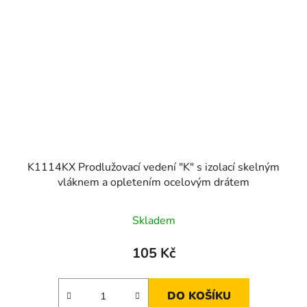
K1114KX Prodlužovací vedení "K" s izolací skelným
vláknem a opletením ocelovým drátem
Skladem
105 Kč
DO KOŠÍKU