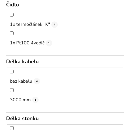
Čidlo
1x termočlánek "K"
4
1x Pt100 4vodič
1
Délka kabelu
bez kabelu
4
3000 mm
1
Délka stonku