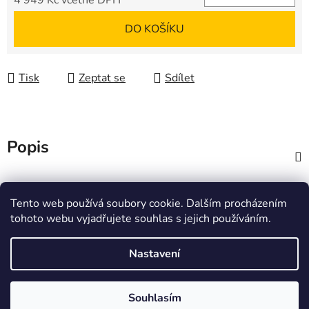
4 949 Kč včetně DPH
Měrná cena:
DO KOŠÍKU
Tisk
Zeptat se
Sdílet
Popis
Diskuze
Tento web používá soubory cookie. Dalším procházením
tohoto webu vyjadřujete souhlas s jejich používáním.
Z
á
Zboží.cz
Heureka.cz
JSP.cz
Nastavení
p
a
t
Souhlasím
Vytvořil Shoptet