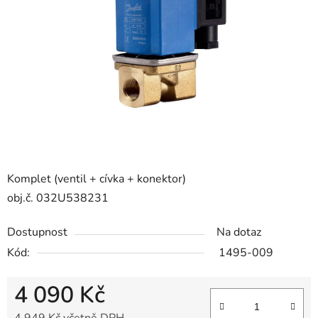
5
hvězdiček.
Komplet (ventil + cívka + konektor)
obj.č. 032U538231
Dostupnost
Na dotaz
Kód:
1495-009
4 090 Kč