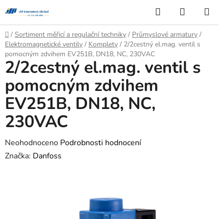
Přejít
Hledat
NÁKUP
na
KOŠÍK
obsah
Domů
/
Sortiment měřicí a regulační techniky
/
Průmyslové armatury
/
Elektromagnetické ventily
/
Komplety
/
2/2cestný el.mag. ventil s
pomocným zdvihem EV251B, DN18, NC, 230VAC
2/2cestný el.mag. ventil s
pomocným zdvihem
EV251B, DN18, NC,
230VAC
Průměrné
Neohodnoceno
Podrobnosti hodnocení
hodnocení
Značka:
Danfoss
produktu
je
0,0
z