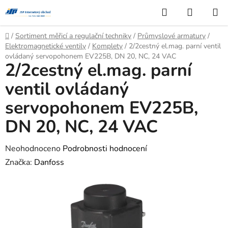
Přejít
Hledat
NÁKUP
na
KOŠÍK
obsah
Domů
/
Sortiment měřicí a regulační techniky
/
Průmyslové armatury
/
Elektromagnetické ventily
/
Komplety
/
2/2cestný el.mag. parní ventil
ovládaný servopohonem EV225B, DN 20, NC, 24 VAC
2/2cestný el.mag. parní
ventil ovládaný
servopohonem EV225B,
DN 20, NC, 24 VAC
Průměrné
Neohodnoceno
Podrobnosti hodnocení
hodnocení
Značka:
Danfoss
produktu
je
0,0
z