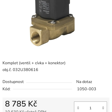
5
hvězdiček.
Komplet (ventil + cívka + konektor)
obj.č. 032U380616
Dostupnost
Na dotaz
Kód:
1050-003
8 785 Kč