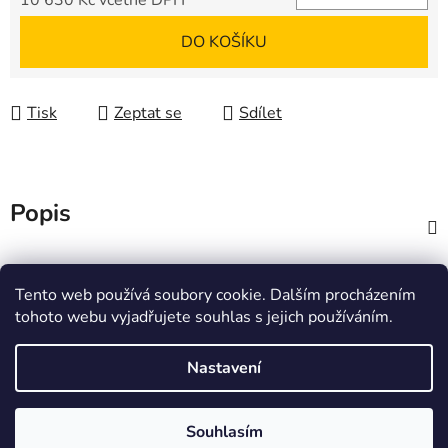
10 630 Kč včetně DPH
Měrná cena:
DO KOŠÍKU
Tisk
Zeptat se
Sdílet
Popis
Diskuze
Tento web používá soubory cookie. Dalším procházením
tohoto webu vyjadřujete souhlas s jejich používáním.
Z
á
Zboží.cz
Heureka.cz
JSP.cz
Nastavení
p
a
t
Souhlasím
Vytvořil Shoptet