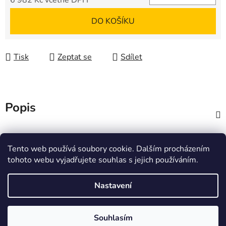
6 982 Kč včetně DPH
Měrná cena:
DO KOŠÍKU
Tisk
Zeptat se
Sdílet
Popis
Diskuze
Tento web používá soubory cookie. Dalším procházením
tohoto webu vyjadřujete souhlas s jejich používáním.
Z
á
Zboží.cz
Heureka.cz
JSP.cz
Nastavení
p
a
t
Souhlasím
Vytvořil Shoptet