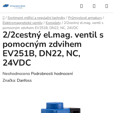
Přejít
Hledat
NÁKUP
na
KOŠÍK
obsah
Domů
/
Sortiment měřicí a regulační techniky
/
Průmyslové armatury
/
Elektromagnetické ventily
/
Komplety
/
2/2cestný el.mag. ventil s
pomocným zdvihem EV251B, DN22, NC, 24VDC
2/2cestný el.mag. ventil s
pomocným zdvihem
EV251B, DN22, NC,
24VDC
Průměrné
Neohodnoceno
Podrobnosti hodnocení
hodnocení
Značka:
Danfoss
produktu
je
0,0
z