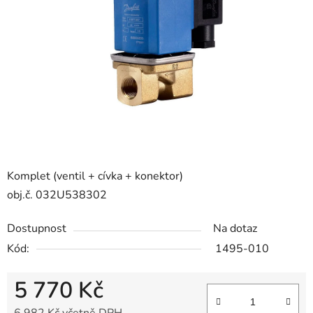
5
hvězdiček.
Komplet (ventil + cívka + konektor)
obj.č. 032U538302
Dostupnost
Na dotaz
Kód:
1495-010
5 770 Kč