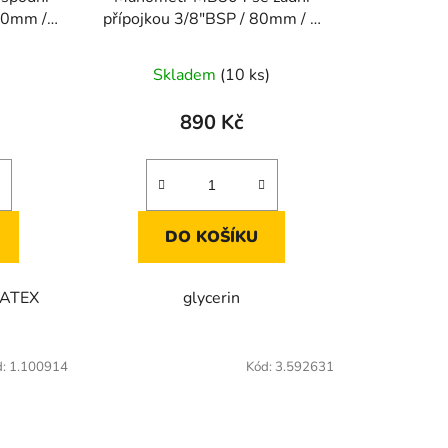
00mm / 0
přípojkou 3/8"BSP / 80mm / 0
X
až 25 bar
Skladem
(10 ks)
890 Kč
DO KOŠÍKU
+ ATEX
glycerin
d:
1.100914
Kód:
3.592631