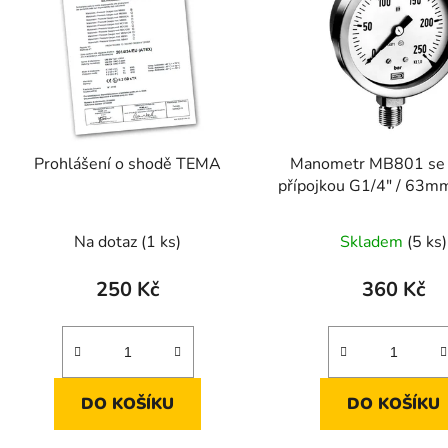
s
p
r
o
d
Prohlášení o shodě TEMA
Manometr MB801 se 
u
přípojkou G1/4" / 63mm
k
bar
t
Na dotaz
(1 ks)
Skladem
(5 ks)
ů
250 Kč
360 Kč
DO KOŠÍKU
DO KOŠÍKU