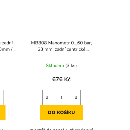
 zadní
MB808 Manometr 0…60 bar,
00mm /
63 mm, zadní centrické
připojení G1/4" vnější
Skladem
(3 ks)
676 Kč
DO KOŠÍKU