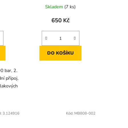
Skladem
(7 ks)
650 Kč
DO KOŠÍKU
 bar, 2.
ní přípoj,
 tlakových
d:
3.124916
Kód:
MB808-002