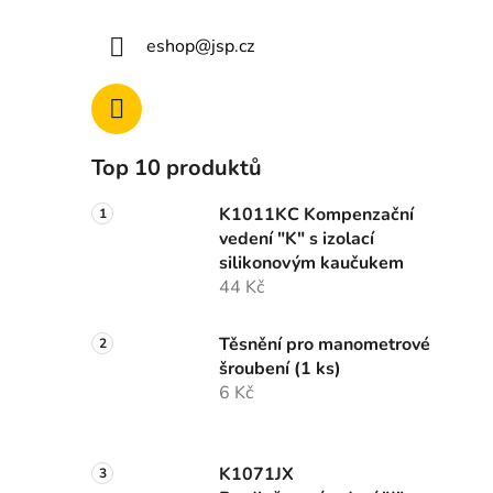
eshop
@
jsp.cz
Top 10 produktů
K1011KC Kompenzační
vedení "K" s izolací
silikonovým kaučukem
44 Kč
Těsnění pro manometrové
šroubení (1 ks)
6 Kč
K1071JX