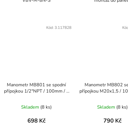
VBV-M-8N-S
montáž do pane
Kód:
3.117828
Kó
Manometr MB801 se spodní
Manometr MB802 se
přípojkou 1/2"NPT / 100mm / 0
přípojkou M20x1,5 / 1
až 10 bar
až 2,5 bar
Skladem
(8 ks)
Skladem
(8 ks)
698 Kč
790 Kč