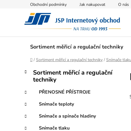
Přejít
Obchodní podmínky
Jak nakupovat
O nás
na
obsah
Sortiment měřicí a regulační techniky
Domů
/
Sortiment měřicí a regulační techniky
/
Snímače tlak
P
K
Přeskočit
Sortiment měřicí a regulační
a
kategorie
o
techniky
t
s
e
t
PŘENOSNÉ PŘÍSTROJE
g
r
o
Snímače teploty
a
r
i
n
Snímače a spínače hladiny
e
n
Snímače tlaku
í