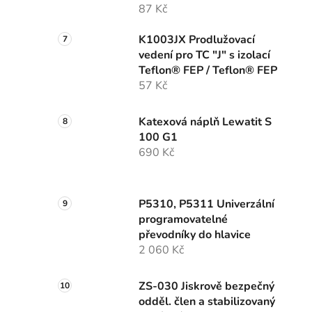
87 Kč
K1003JX Prodlužovací
vedení pro TC "J" s izolací
Teflon® FEP / Teflon® FEP
57 Kč
Katexová náplň Lewatit S
100 G1
690 Kč
P5310, P5311 Univerzální
programovatelné
převodníky do hlavice
2 060 Kč
ZS-030 Jiskrově bezpečný
odděl. člen a stabilizovaný