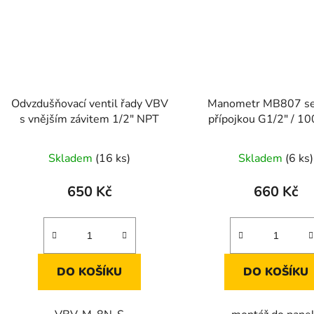
Odvzdušňovací ventil řady VBV
Manometr MB807 se
s vnějším závitem 1/2" NPT
přípojkou G1/2" / 1
-100 až 0 kPa
Skladem
(16 ks)
Skladem
(6 ks)
650 Kč
660 Kč
DO KOŠÍKU
DO KOŠÍKU