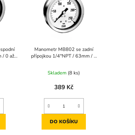
p
r
o
d
u
k
spodní
Manometr MB802 se zadní
t
 / 0 až 4
přípojkou 1/4"NPT / 63mm / 0
ů
až 6 bar
Skladem
(8 ks)
389 Kč
DO KOŠÍKU