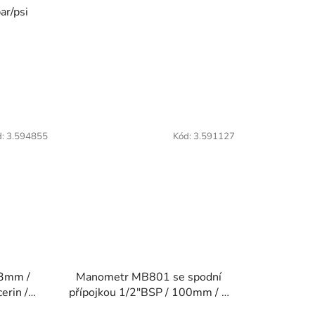
ar/psi
d:
3.594855
Kód:
3.591127
3mm /
Manometr MB801 se spodní
erin /
přípojkou 1/2"BSP / 100mm / 0
ch rázů
až 6 bar