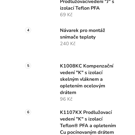
Prodlužovacívedení "J" s
izolací Teflon PFA
69 Kč
Návarek pro montáž
snímače teploty
240 Kč
K1008KC Kompenzační
vedení "K" s izolací
skelným vláknem a
opletením ocelovým
drátem
96 Kč
K1107KX Prodlužovací
vedení "K" s izolací
Teflon® PFA a opletením
Cu pocínovaným drátem