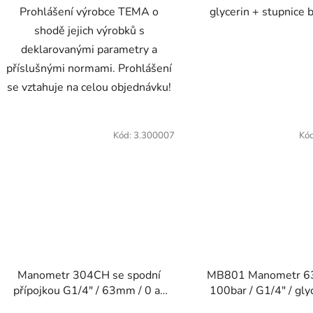
Prohlášení výrobce TEMA o
glycerin + stupnice b
shodě jejich výrobků s
deklarovanými parametry a
příslušnými normami. Prohlášení
se vztahuje na celou objednávku!
Kód:
3.300007
Kó
Manometr 304CH se spodní
MB801 Manometr 6
přípojkou G1/4" / 63mm / 0 až
100bar / G1/4" / glyc
2,5 bar
vnitřní tlumič tlakový