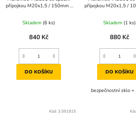
přípojkou M20x1,5 / 150mm /
přípojkou M20x1,5 / 1
-100 až +150 kPa
až 1 bar / ATE
Skladem
(6 ks)
Skladem
(1 ks)
840 Kč
880 Kč
DO KOŠÍKU
DO KOŠÍKU
bezpečnostní sklo 
Kód:
3.591815
Kó