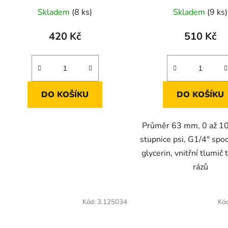
Skladem
(8 ks)
Skladem
(9 ks)
420 Kč
510 Kč
DO KOŠÍKU
DO KOŠÍKU
Průměr 63 mm, 0 až 100
stupnice psi, G1/4" spod
glycerin, vnitřní tlumič
rázů
Kód:
3.125034
Kó