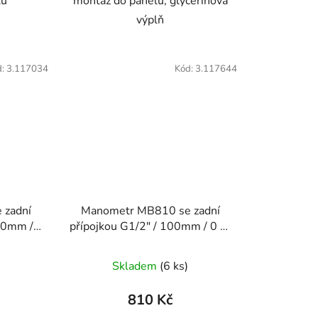
lu
montáž do panelu, glycerinová
výplň
d:
3.117034
Kód:
3.117644
 zadní
Manometr MB810 se zadní
00mm / 0
přípojkou G1/2" / 100mm / 0 až
400 bar
Skladem
(6 ks)
810 Kč