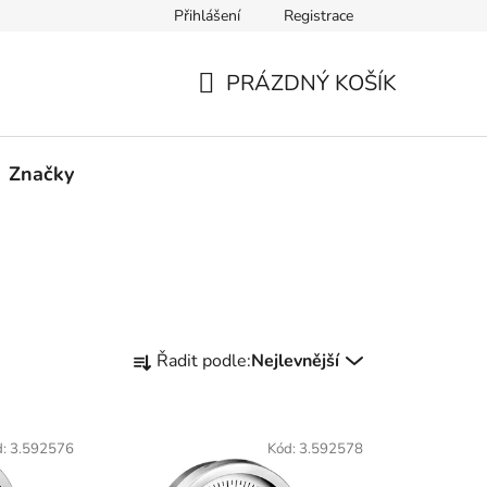
Přihlášení
Registrace
PRÁZDNÝ KOŠÍK
NÁKUPNÍ
KOŠÍK
Značky
Ř
Řadit podle:
Nejlevnější
a
z
e
d:
3.592576
Kód:
3.592578
n
í