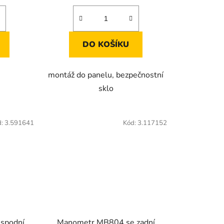
DO KOŠÍKU
montáž do panelu, bezpečnostní
sklo
d:
3.591641
Kód:
3.117152
spodní
Manometr MB804 se zadní