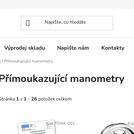
Výprodej skladu
Napište nám
Kontakty
u
/
Přímoukazující manometry
Přímoukazující manometry
Stránka
1
z
1
-
26
položek celkem
V
ý
Kód:
TEMA-001
Kó
p