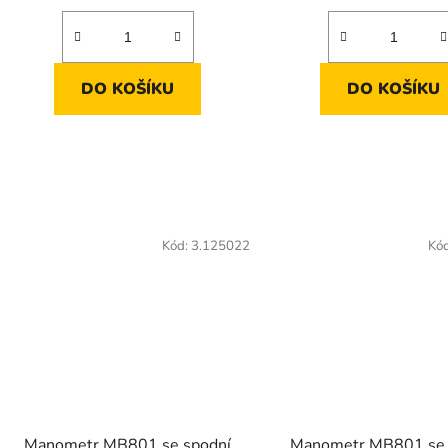
DO KOŠÍKU
DO KOŠÍKU
Kód:
3.125022
Kó
Manometr MB801 se spodní
Manometr MB801 se 