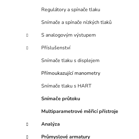
i
p
Regulátory a spínače tlaku
a
n
Snímače a spínače nízkých tlaků
e
S analogovým výstupem
l
Příslušenství
Snímače tlaku s displejem
Přímoukazující manometry
Snímače tlaku s HART
Snímače průtoku
Multiparametrové měřicí přístroje
Analýza
Průmyslové armatury