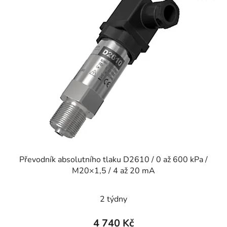
Převodník absolutního tlaku D2610 / 0 až 600 kPa /
M20×1,5 / 4 až 20 mA
2 týdny
4 740 Kč