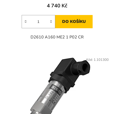
4 740 Kč
DO KOŠÍKU
D2610 A160 ME2 1 P02 CR
Kód:
1.101300