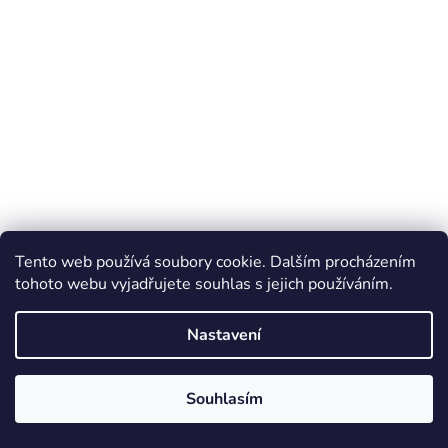
Programovatelný převodník tlaku D2610 G216 GE2 1
Tento web používá soubory cookie. Dalším procházením
CR
tohoto webu vyjadřujete souhlas s jejich používáním.
Do týdne
Nastavení
5 030 Kč
Souhlasím
DO KOŠÍKU