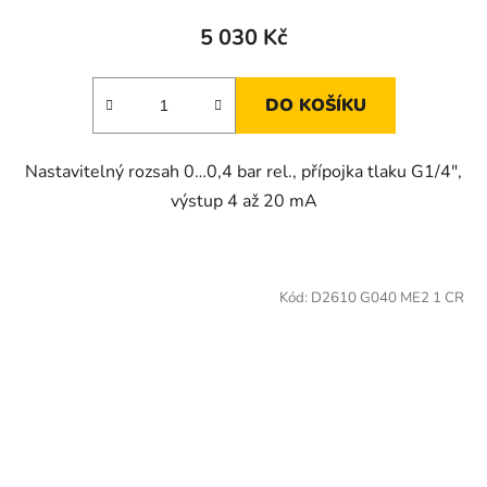
5 030 Kč
DO KOŠÍKU
Nastavitelný rozsah 0…0,4 bar rel., přípojka tlaku G1/4",
výstup 4 až 20 mA
Kód:
D2610 G040 ME2 1 CR