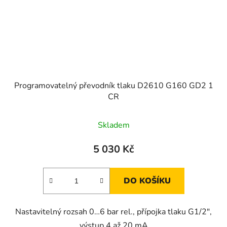
Programovatelný převodník tlaku D2610 G160 GD2 1
CR
Skladem
5 030 Kč
DO KOŠÍKU
Nastavitelný rozsah 0…6 bar rel., přípojka tlaku G1/2",
výstup 4 až 20 mA