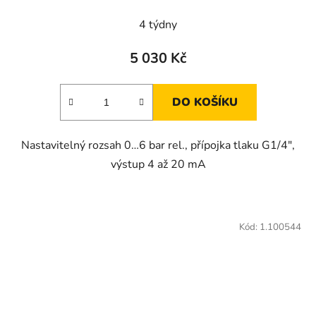
4 týdny
5 030 Kč
DO KOŠÍKU
Nastavitelný rozsah 0…6 bar rel., přípojka tlaku G1/4",
výstup 4 až 20 mA
Kód:
1.100544