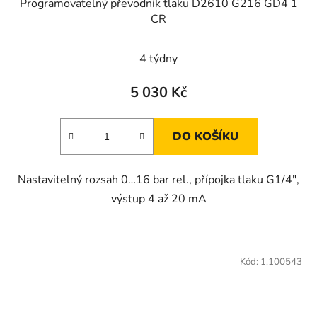
Programovatelný převodník tlaku D2610 G216 GD4 1
CR
4 týdny
5 030 Kč
DO KOŠÍKU
Nastavitelný rozsah 0…16 bar rel., přípojka tlaku G1/4",
výstup 4 až 20 mA
Kód:
1.100543