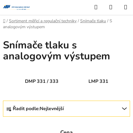
Přejít
Hledat
NÁKUP
na
KOŠÍK
obsah
Domů
/
Sortiment měřicí a regulační techniky
/
Snímače tlaku
/
S
analogovým výstupem
Snímače tlaku s
analogovým výstupem
DMP 331 / 333
LMP 331
Ř
Řadit podle:
Nejlevnější
a
z
e
Cena