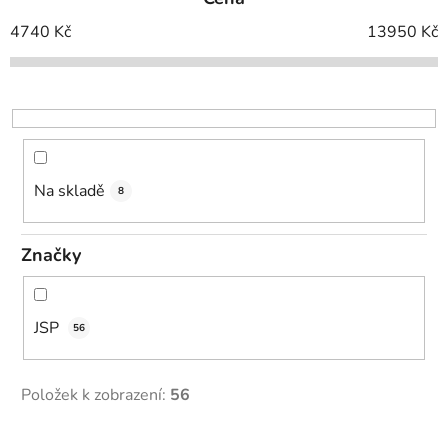
n
í
4740
Kč
13950
Kč
p
r
o
d
u
k
Na skladě
8
t
ů
Značky
JSP
56
Položek k zobrazení:
56