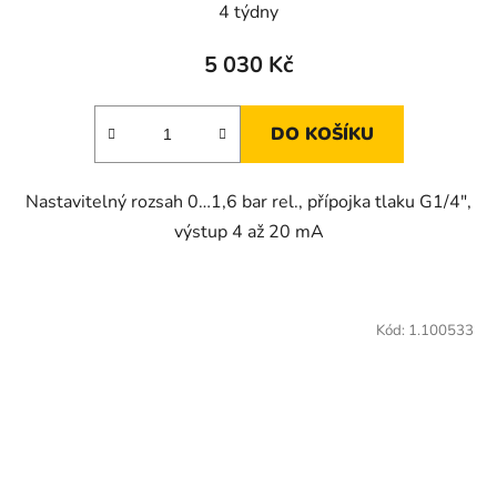
4 týdny
5 030 Kč
DO KOŠÍKU
Nastavitelný rozsah 0…1,6 bar rel., přípojka tlaku G1/4",
výstup 4 až 20 mA
Kód:
1.100533