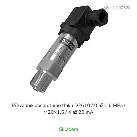
V
ý
Kód:
1.100528
p
i
s
p
r
o
d
u
k
t
ů
Převodník absolutního tlaku D2610 / 0 až 1,6 MPa /
M20×1,5 / 4 až 20 mA
Skladem