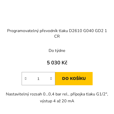
Programovatelný převodník tlaku D2610 G040 GD2 1
CR
Do týdne
5 030 Kč
DO KOŠÍKU
Nastavitelný rozsah 0…0,4 bar rel., přípojka tlaku G1/2",
výstup 4 až 20 mA