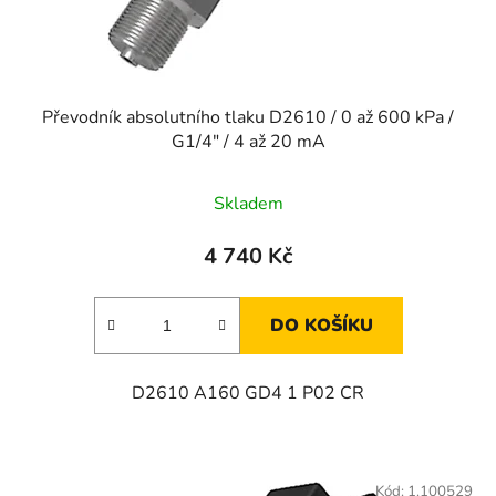
Převodník absolutního tlaku D2610 / 0 až 600 kPa /
G1/4" / 4 až 20 mA
Skladem
4 740 Kč
DO KOŠÍKU
D2610 A160 GD4 1 P02 CR
Kód:
1.100529