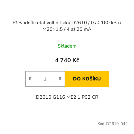
Převodník relativního tlaku D2610 / 0 až 160 kPa /
M20×1,5 / 4 až 20 mA
Skladem
4 740 Kč
DO KOŠÍKU
D2610 G116 ME2 1 P02 CR
Kód:
D2610-042