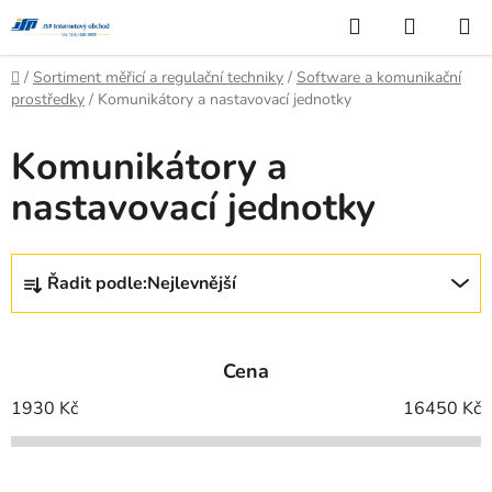
Přejít
Hledat
NÁKUP
na
KOŠÍK
obsah
Domů
/
Sortiment měřicí a regulační techniky
/
Software a komunikační
prostředky
/
Komunikátory a nastavovací jednotky
Komunikátory a
nastavovací jednotky
Ř
Řadit podle:
Nejlevnější
a
z
e
Cena
n
í
1930
Kč
16450
Kč
p
r