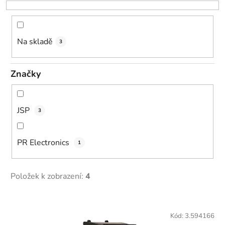
o
d
u
k
Na skladě
3
t
ů
Značky
JSP
3
PR Electronics
1
Položek k zobrazení:
4
V
ý
Kód:
3.594166