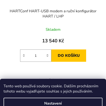
HARTConf HART-USB modem a ruční konfigurátor
HART / LHP
Průměrné
Skladem
hodnocení
produktu
13 540 Kč
je
2,5
DO KOŠÍKU
z
5
hvězdiček.
4
položek celkem
O
Tento web používá soubory cookie. Dalším procházením
v
tohoto webu vyjadřujete souhlas s jejich používáním.
l
Z
á
á
Zboží.cz
Heureka.cz
JSP.cz
d
Nastavení