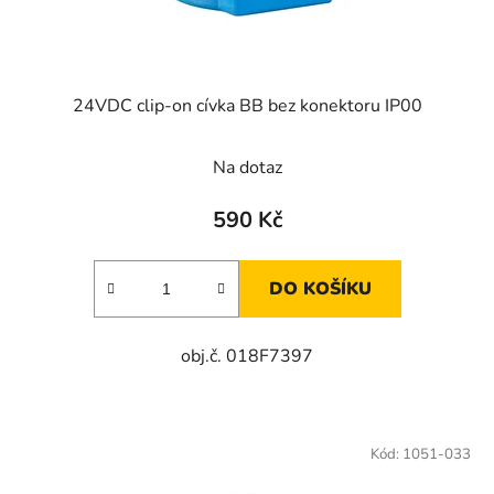
k
t
ů
24VDC clip-on cívka BB bez konektoru IP00
Na dotaz
590 Kč
DO KOŠÍKU
obj.č. 018F7397
Kód:
1051-033