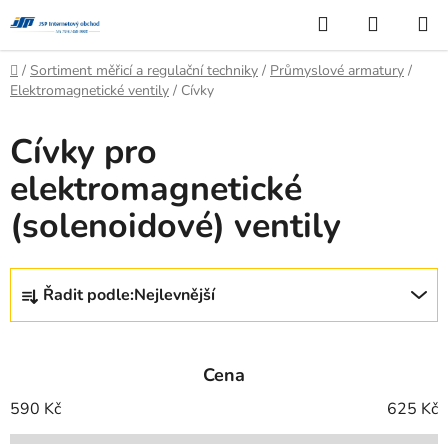
Přejít
Hledat
NÁKUP
na
KOŠÍK
obsah
Domů
/
Sortiment měřicí a regulační techniky
/
Průmyslové armatury
/
Elektromagnetické ventily
/
Cívky
Cívky pro
elektromagnetické
(solenoidové) ventily
Ř
Řadit podle:
Nejlevnější
a
z
e
Cena
n
í
590
Kč
625
Kč
p