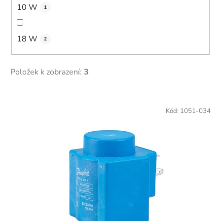
10 W
1
18 W
2
Položek k zobrazení:
3
V
ý
Kód:
1051-034
p
i
s
p
r
o
d
u