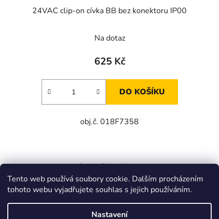
24VAC clip-on cívka BB bez konektoru IP00
Na dotaz
625 Kč
DO KOŠÍKU
obj.č. 018F7358
3
položek celkem
O
Tento web používá soubory cookie. Dalším procházením
v
tohoto webu vyjadřujete souhlas s jejich používáním.
l
Z
á
á
Zboží.cz
Heureka.cz
JSP.cz
d
Nastavení