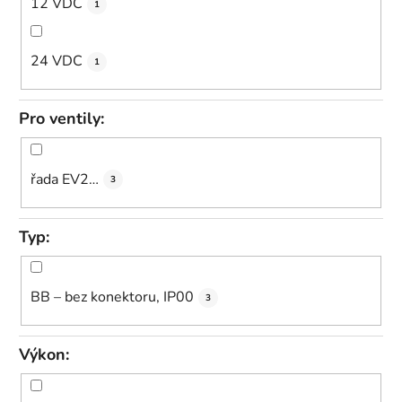
12 VDC
1
24 VDC
1
Pro ventily:
řada EV2…
3
Typ:
BB – bez konektoru, IP00
3
Výkon: