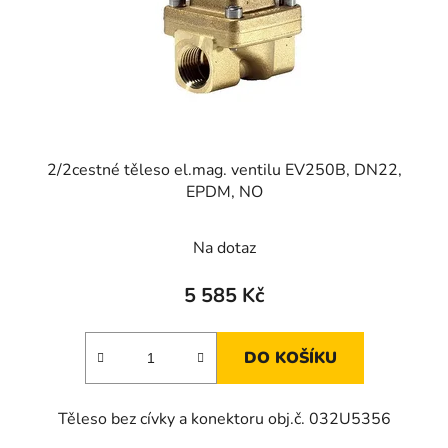
o
u
d
k
u
t
k
ů
t
ů
2/2cestné těleso el.mag. ventilu EV250B, DN22,
EPDM, NO
Na dotaz
5 585 Kč
DO KOŠÍKU
Těleso bez cívky a konektoru obj.č. 032U5356