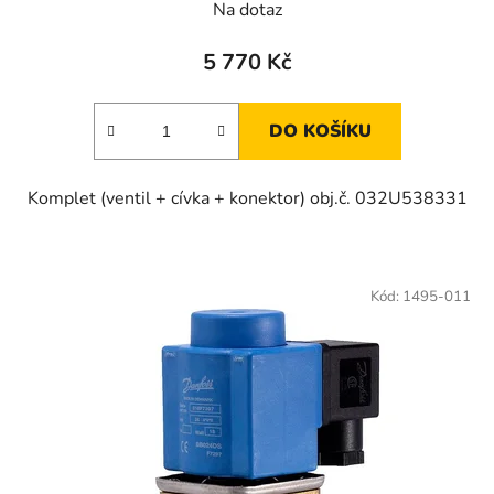
Na dotaz
5 770 Kč
DO KOŠÍKU
Komplet (ventil + cívka + konektor) obj.č. 032U538331
Kód:
1495-011