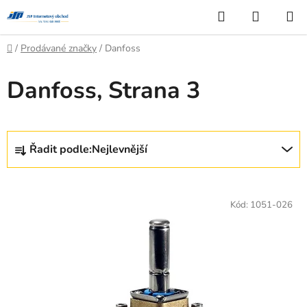
Přejít
Hledat
NÁKUP
na
KOŠÍK
obsah
Domů
/
Prodávané značky
/
Danfoss
Danfoss
, Strana 3
Ř
Řadit podle:
Nejlevnější
a
z
V
e
ý
Kód:
1051-026
n
p
í
i
p
s
r
p
o
r
d