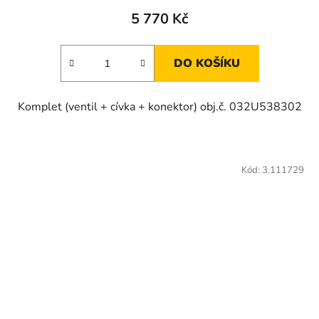
5 770 Kč
DO KOŠÍKU
Komplet (ventil + cívka + konektor) obj.č. 032U538302
Kód:
3.111729