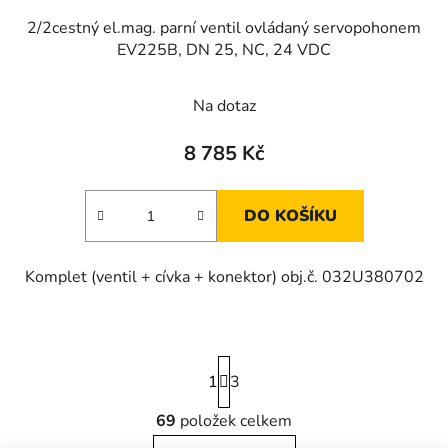
2/2cestný el.mag. parní ventil ovládaný servopohonem
EV225B, DN 25, NC, 24 VDC
Na dotaz
8 785 Kč
DO KOŠÍKU
Komplet (ventil + cívka + konektor) obj.č. 032U380702
S
1
t
3
r
á
69
položek celkem
O
n