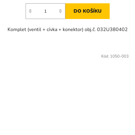
DO KOŠÍKU
Komplet (ventil + cívka + konektor) obj.č. 032U380402
Kód:
1050-003