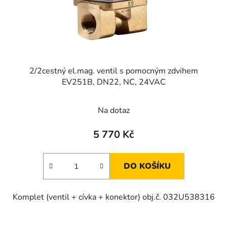
2/2cestný el.mag. ventil s pomocným zdvihem
EV251B, DN22, NC, 24VAC
Na dotaz
5 770 Kč
DO KOŠÍKU
Komplet (ventil + cívka + konektor) obj.č. 032U538316