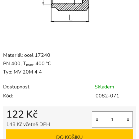
Materiál: ocel 17240
PN 400, T
: 400 °C
max
Typ: MV 20M 4 4
Dostupnost
Skladem
Kód:
0082-071
122 Kč
148 Kč včetně DPH
Měrná cena:
DO KOŠÍKU