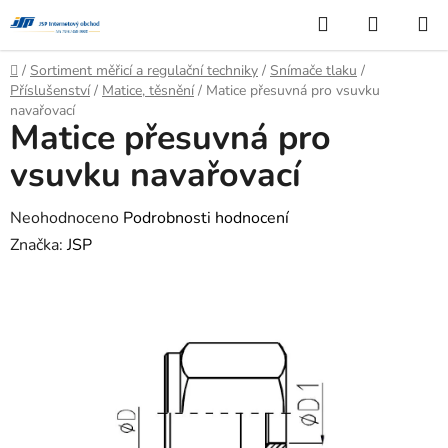
Přejít
Hledat
NÁKUP
na
KOŠÍK
obsah
Domů
/
Sortiment měřicí a regulační techniky
/
Snímače tlaku
/
Příslušenství
/
Matice, těsnění
/
Matice přesuvná pro vsuvku
navařovací
Matice přesuvná pro
vsuvku navařovací
Průměrné
Neohodnoceno
Podrobnosti hodnocení
hodnocení
Značka:
JSP
produktu
je
0,0
z
5
hvězdiček.