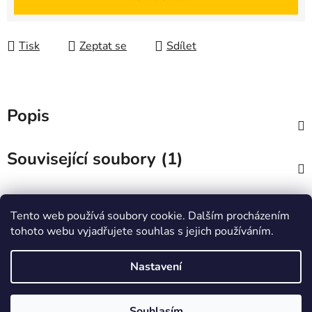
Tisk
Zeptat se
Sdílet
Popis
Související soubory (1)
Diskuze
Tento web používá soubory cookie. Dalším procházením
tohoto webu vyjadřujete souhlas s jejich používáním.
Z
á
Zboží.cz
Heureka.cz
JSP.cz
Nastavení
p
a
Souhlasím