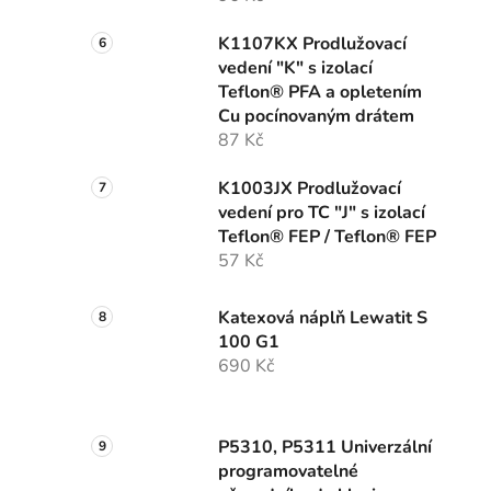
K1107KX Prodlužovací
vedení "K" s izolací
Teflon® PFA a opletením
Cu pocínovaným drátem
87 Kč
K1003JX Prodlužovací
vedení pro TC "J" s izolací
Teflon® FEP / Teflon® FEP
57 Kč
Katexová náplň Lewatit S
100 G1
690 Kč
P5310, P5311 Univerzální
programovatelné