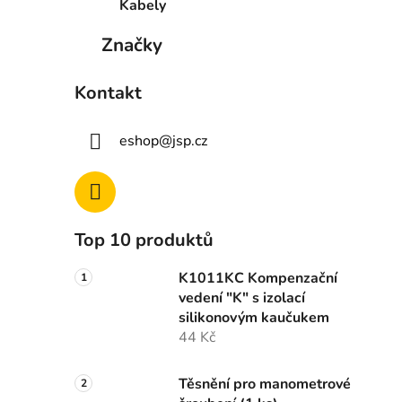
Kabely
Značky
Kontakt
eshop
@
jsp.cz
Top 10 produktů
K1011KC Kompenzační
vedení "K" s izolací
silikonovým kaučukem
44 Kč
Těsnění pro manometrové