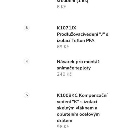
šroubení (1 ks)
6 Kč
K1071JX
Prodlužovacívedení "J" s
izolací Teflon PFA
69 Kč
Návarek pro montáž
snímače teploty
240 Kč
K1008KC Kompenzační
vedení "K" s izolací
skelným vláknem a
opletením ocelovým
drátem
96 Kč