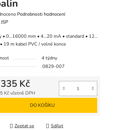
alin
né
dnoceno
Podrobnosti hodnocení
ení
:
JSP
tu
ny • 0…16000 mm • 4…20 mA • standard • 12…
• 19 m kabel PVC / volné konce
nost
4 týdny
0829-007
ek.
 335 Kč
5 Kč včetně DPH
 cena:
DO KOŠÍKU
Zeptat se
Sdílet