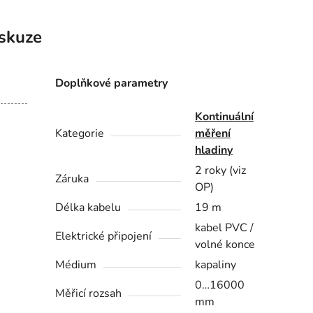
skuze
Doplňkové parametry
Kontinuální
Kategorie
měření
hladiny
2 roky (viz
Záruka
OP)
Délka kabelu
19 m
kabel PVC /
Elektrické připojení
volné konce
Médium
kapaliny
0…16000
Měřicí rozsah
mm