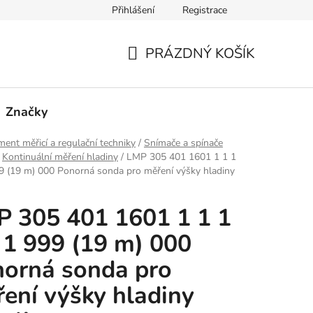
Přihlášení
Registrace
PRÁZDNÝ KOŠÍK
NÁKUPNÍ
KOŠÍK
Značky
ment měřicí a regulační techniky
/
Snímače a spínače
Kontinuální měření hladiny
/
LMP 305 401 1601 1 1 1
9 (19 m) 000 Ponorná sonda pro měření výšky hladiny
 305 401 1601 1 1 1
 1 999 (19 m) 000
orná sonda pro
ení výšky hladiny