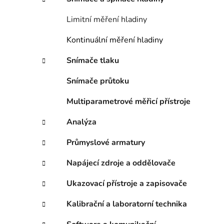
e
n
Limitní měření hladiny
í
p
Kontinuální měření hladiny
a
n
Snímače tlaku
e
Snímače průtoku
l
Multiparametrové měřicí přístroje
Analýza
Průmyslové armatury
Napájecí zdroje a oddělovače
Ukazovací přístroje a zapisovače
Kalibrační a laboratorní technika