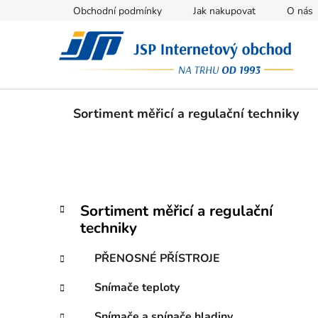
Přejít
Obchodní podmínky
Jak nakupovat
O nás
na
obsah
Sortiment měřicí a regulační techniky
P
K
Přeskočit
Sortiment měřicí a regulační
a
kategorie
o
techniky
t
s
e
t
PŘENOSNÉ PŘÍSTROJE
g
r
o
Snímače teploty
a
r
i
n
Snímače a spínače hladiny