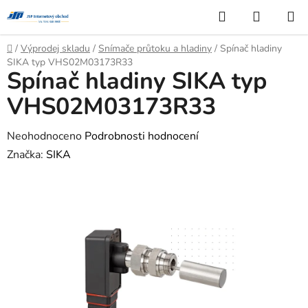
Přejít
Hledat
NÁKUP
na
KOŠÍK
obsah
Domů
/
Výprodej skladu
/
Snímače průtoku a hladiny
/
Spínač hladiny
SIKA typ VHS02M03173R33
Spínač hladiny SIKA typ
VHS02M03173R33
Průměrné
Neohodnoceno
Podrobnosti hodnocení
hodnocení
Značka:
SIKA
produktu
je
0,0
z
5
hvězdiček.