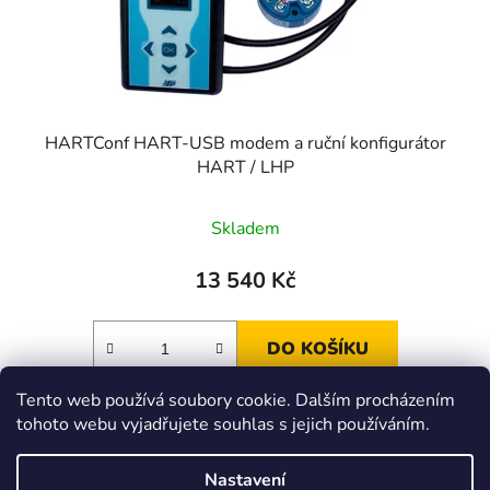
HARTConf HART-USB modem a ruční konfigurátor
HART / LHP
Průměrné
Skladem
hodnocení
produktu
13 540 Kč
je
2,5
DO KOŠÍKU
z
5
Tento web používá soubory cookie. Dalším procházením
hvězdiček.
tohoto webu vyjadřujete souhlas s jejich používáním.
Z
á
Zboží.cz
Heureka.cz
JSP.cz
Nastavení