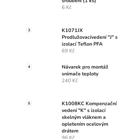
šroubení (1 ks)
6 Kč
K1071JX
Prodlužovacívedení "J" s
izolací Teflon PFA
69 Kč
Návarek pro montáž
snímače teploty
240 Kč
K1008KC Kompenzační
vedení "K" s izolací
skelným vláknem a
opletením ocelovým
drátem
96 Kč