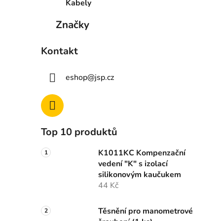
Kabely
Značky
Kontakt
eshop
@
jsp.cz
Top 10 produktů
K1011KC Kompenzační
vedení "K" s izolací
silikonovým kaučukem
44 Kč
Těsnění pro manometrové