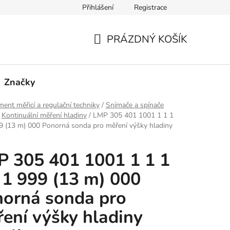
Přihlášení
Registrace
PRÁZDNÝ KOŠÍK
NÁKUPNÍ
KOŠÍK
Značky
ment měřicí a regulační techniky
/
Snímače a spínače
Kontinuální měření hladiny
/
LMP 305 401 1001 1 1 1
9 (13 m) 000 Ponorná sonda pro měření výšky hladiny
 305 401 1001 1 1 1
 1 999 (13 m) 000
orná sonda pro
ení výšky hladiny