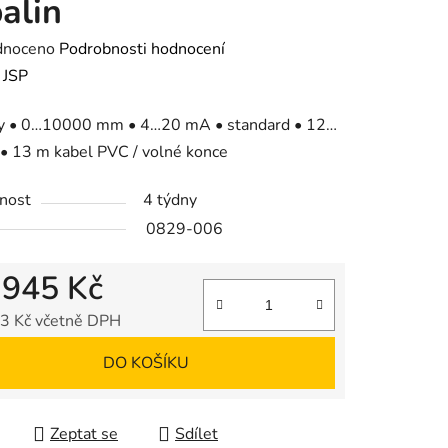
alin
né
dnoceno
Podrobnosti hodnocení
ení
:
JSP
tu
ny • 0…10000 mm • 4…20 mA • standard • 12…
• 13 m kabel PVC / volné konce
nost
4 týdny
0829-006
ek.
 945 Kč
3 Kč včetně DPH
 cena:
DO KOŠÍKU
Zeptat se
Sdílet