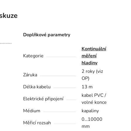
skuze
Doplňkové parametry
Kontinuální
Kategorie
měření
hladiny
2 roky (viz
Záruka
OP)
Délka kabelu
13 m
kabel PVC /
Elektrické připojení
volné konce
Médium
kapaliny
0…10000
Měřicí rozsah
mm