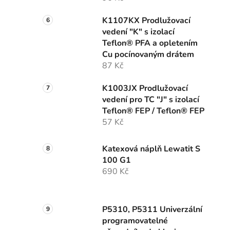
K1107KX Prodlužovací
vedení "K" s izolací
Teflon® PFA a opletením
Cu pocínovaným drátem
87 Kč
K1003JX Prodlužovací
vedení pro TC "J" s izolací
Teflon® FEP / Teflon® FEP
57 Kč
Katexová náplň Lewatit S
100 G1
690 Kč
P5310, P5311 Univerzální
programovatelné