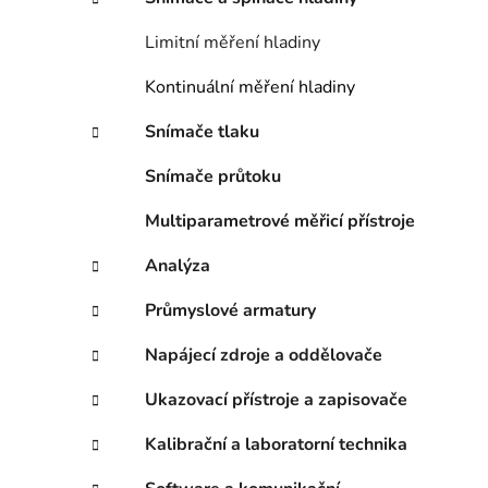
e
n
Limitní měření hladiny
í
p
Kontinuální měření hladiny
a
n
Snímače tlaku
e
Snímače průtoku
l
Multiparametrové měřicí přístroje
Analýza
Průmyslové armatury
Napájecí zdroje a oddělovače
Ukazovací přístroje a zapisovače
Kalibrační a laboratorní technika