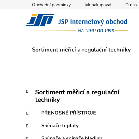
Přejít
Obchodní podmínky
Jak nakupovat
O nás
na
obsah
Sortiment měřicí a regulační techniky
P
K
Přeskočit
Sortiment měřicí a regulační
a
kategorie
o
techniky
t
s
e
t
PŘENOSNÉ PŘÍSTROJE
g
r
o
Snímače teploty
a
r
i
n
Snímače a spínače hladiny