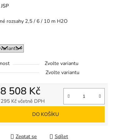
ení
:
JSP
tu
é rozsahy 2,5 / 6 / 10 m H2O
ek.
nost
Zvolte variantu
Zvolte variantu
d
8 508 Kč
 295 Kč
včetně DPH
 cena:
DO KOŠÍKU
Zeptat se
Sdílet