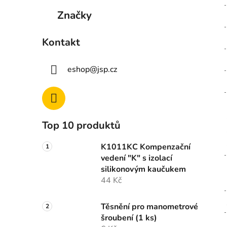
Značky
Kontakt
eshop
@
jsp.cz
Top 10 produktů
K1011KC Kompenzační
vedení "K" s izolací
silikonovým kaučukem
44 Kč
Těsnění pro manometrové
šroubení (1 ks)