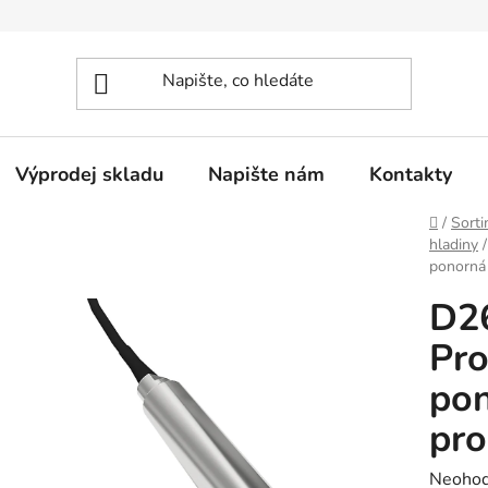
Výprodej skladu
Napište nám
Kontakty
Domů
/
Sorti
hladiny
/
ponorná
D2
Pr
po
pro
Průměr
Neoho