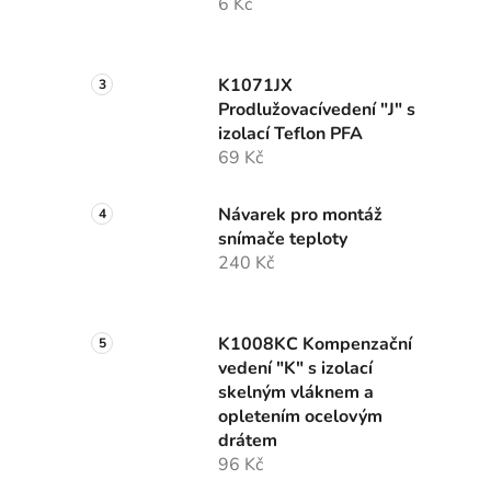
6 Kč
K1071JX
Prodlužovacívedení "J" s
izolací Teflon PFA
69 Kč
Návarek pro montáž
snímače teploty
240 Kč
K1008KC Kompenzační
vedení "K" s izolací
skelným vláknem a
opletením ocelovým
drátem
96 Kč