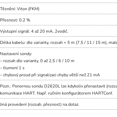
Těsnění: Viton (FKM)
Přesnost: 0,2 %
Výstupní signál: 4 až 20 mA, 2vodič.
Délka kabelu: dle varianty, rozsah + 5 m (7,5 / 11 / 15 m), ma
Nastavení sondy:
– rozsah dle varianty, 0 až 2,5 / 6 / 10 m
– tlumení 1 s
– chybový proud při signalizaci chyby větší než 21 mA
Pozn.: Ponornou sondu D2620L lze kdykoliv přenastavit (rozs
komunikace HART. Např. ručním konfigurátorem HARTConf.
Jiná provedení (rozsah, přesnost) na dotaz.