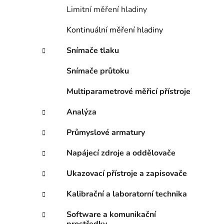
n
Limitní měření hladiny
í
p
Kontinuální měření hladiny
a
n
Snímače tlaku
e
Snímače průtoku
l
Multiparametrové měřicí přístroje
Analýza
Průmyslové armatury
Napájecí zdroje a oddělovače
Ukazovací přístroje a zapisovače
Kalibrační a laboratorní technika
Software a komunikační