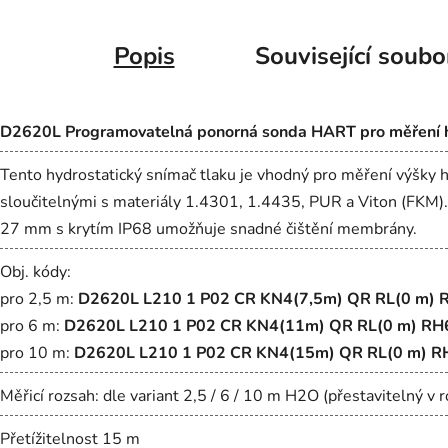
Popis
Související soubo
D2620L Programovatelná ponorná sonda HART pro měření 
Tento hydrostatický snímač tlaku je vhodný pro měření výšky hl
sloučitelnými s materiály 1.4301, 1.4435, PUR a Viton (FKM
27 mm s krytím IP68 umožňuje snadné čištění membrány.
Obj. kódy:
pro 2,5 m:
D2620L L210 1 P02 CR KN4(7,5m) QR RL(0 m) R
pro 6 m:
D2620L L210 1 P02 CR KN4(11m) QR RL(0 m) RH
pro 10 m:
D2620L L210 1 P02 CR KN4(15m) QR RL(0 m) R
Měřicí rozsah: dle variant 2,5 / 6 / 10 m H2O (přestavitelný 
Přetížitelnost 15 m