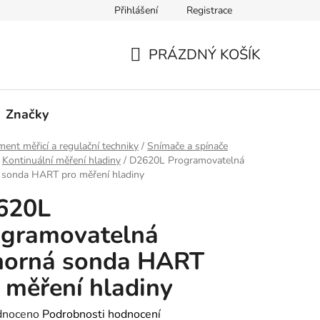
Přihlášení
Registrace
PRÁZDNÝ KOŠÍK
NÁKUPNÍ
KOŠÍK
Značky
ment měřicí a regulační techniky
/
Snímače a spínače
Kontinuální měření hladiny
/
D2620L Programovatelná
 sonda HART pro měření hladiny
620L
ogramovatelná
norná sonda HART
 měření hladiny
né
dnoceno
Podrobnosti hodnocení