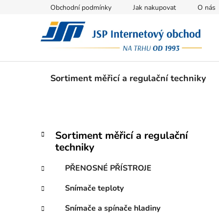
Přejít
Obchodní podmínky
Jak nakupovat
O nás
na
obsah
Sortiment měřicí a regulační techniky
P
K
Přeskočit
Sortiment měřicí a regulační
a
kategorie
o
techniky
t
s
e
t
PŘENOSNÉ PŘÍSTROJE
g
r
o
Snímače teploty
a
r
i
n
Snímače a spínače hladiny
e