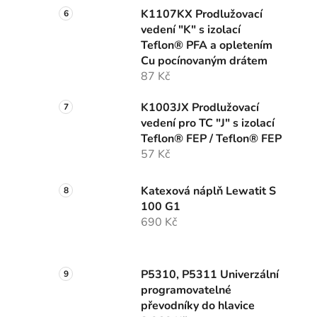
K1107KX Prodlužovací
vedení "K" s izolací
Teflon® PFA a opletením
Cu pocínovaným drátem
87 Kč
K1003JX Prodlužovací
vedení pro TC "J" s izolací
Teflon® FEP / Teflon® FEP
57 Kč
Katexová náplň Lewatit S
100 G1
690 Kč
P5310, P5311 Univerzální
programovatelné
převodníky do hlavice