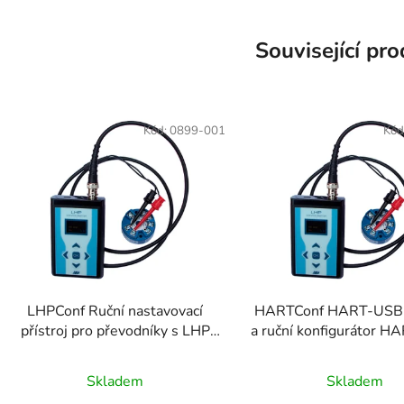
Související pr
Kód:
0899-001
Kód
LHPConf Ruční nastavovací
HARTConf HART-USB
přístroj pro převodníky s LHP
a ruční konfigurátor H
komunikací
Průměr
Skladem
Skladem
hodnoc