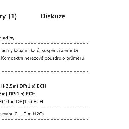
ry (1)
Diskuze
hladiny
adiny kapalin, kalů, suspenzí a emulzí
). Kompaktní nerezové pouzdro o průměru
H(2,5m) DP(1 s) ECH
6m) DP(1 s) ECH
H(10m) DP(1 s) ECH
v rozsahu 0…10 m H2O)