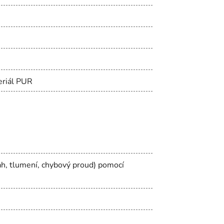
teriál PUR
ah, tlumení, chybový proud) pomocí