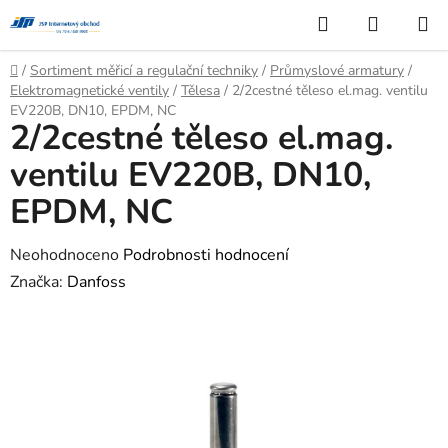
Přejít
Hledat
NÁKUP
na
KOŠÍK
obsah
Domů
/
Sortiment měřicí a regulační techniky
/
Průmyslové armatury
/
Elektromagnetické ventily
/
Tělesa
/
2/2cestné těleso el.mag. ventilu
EV220B, DN10, EPDM, NC
2/2cestné těleso el.mag.
ventilu EV220B, DN10,
EPDM, NC
Průměrné
Neohodnoceno
Podrobnosti hodnocení
hodnocení
Značka:
Danfoss
produktu
je
0,0
z
5
hvězdiček.