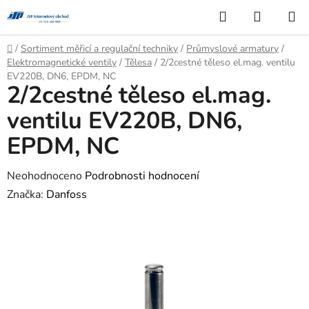
Přejít
Hledat
NÁKUP
na
KOŠÍK
obsah
Domů
/
Sortiment měřicí a regulační techniky
/
Průmyslové armatury
/
Elektromagnetické ventily
/
Tělesa
/
2/2cestné těleso el.mag. ventilu
EV220B, DN6, EPDM, NC
2/2cestné těleso el.mag.
ventilu EV220B, DN6,
EPDM, NC
Průměrné
Neohodnoceno
Podrobnosti hodnocení
hodnocení
Značka:
Danfoss
produktu
je
0,0
z
5
hvězdiček.