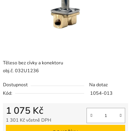
Těleso bez cívky a konektoru
obj.č. 032U1236
Dostupnost
Na dotaz
Kód:
1054-013
1 075 Kč
1 301 Kč včetně DPH
Měrná cena: