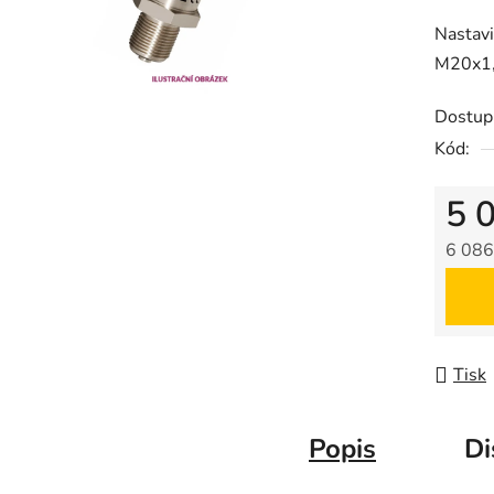
produk
Nastavi
je
M20x1,
0,0
z
Dostup
5
Kód:
hvězdič
5 
6 086
Měrná
Tisk
Popis
Di