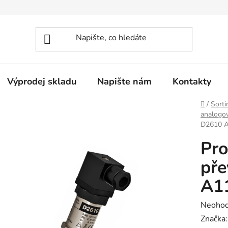
Výprodej skladu
Napište nám
Kontakty
Domů
/
Sorti
analogo
D2610 A
Pr
pře
A1
Průměr
Neoho
hodnoc
Značka