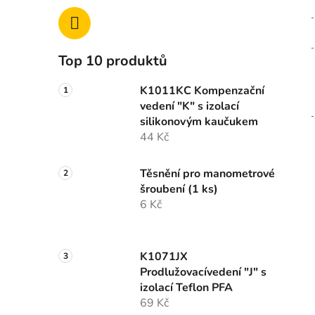
Top 10 produktů
K1011KC Kompenzační
vedení "K" s izolací
silikonovým kaučukem
44 Kč
Těsnění pro manometrové
šroubení (1 ks)
6 Kč
K1071JX
Prodlužovacívedení "J" s
izolací Teflon PFA
69 Kč