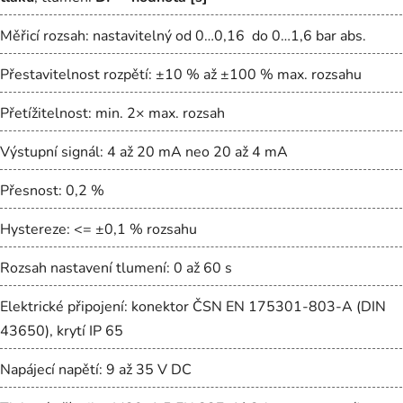
Měřicí rozsah: nastavitelný od 0…0,16 do 0…1,6 bar abs.
Přestavitelnost rozpětí: ±10 % až ±100 % max. rozsahu
Přetížitelnost: min. 2× max. rozsah
Výstupní signál: 4 až 20 mA neo 20 až 4 mA
Přesnost: 0,2 %
Hystereze: <= ±0,1 % rozsahu
Rozsah nastavení tlumení: 0 až 60 s
Elektrické připojení: konektor ČSN EN 175301-803-A (DIN
43650), krytí IP 65
Napájecí napětí: 9 až 35 V DC