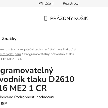
Přihlášení
Registrace
PRÁZDNÝ KOŠÍK
NÁKUPNÍ
KOŠÍK
Značky
ment měřicí a regulační techniky
/
Snímače tlaku
/
S
vým výstupem
/
Programovatelný převodník tlaku
116 ME2 1 CR
ogramovatelný
vodník tlaku D2610
16 ME2 1 CR
né
dnoceno
Podrobnosti hodnocení
ení
:
JSP