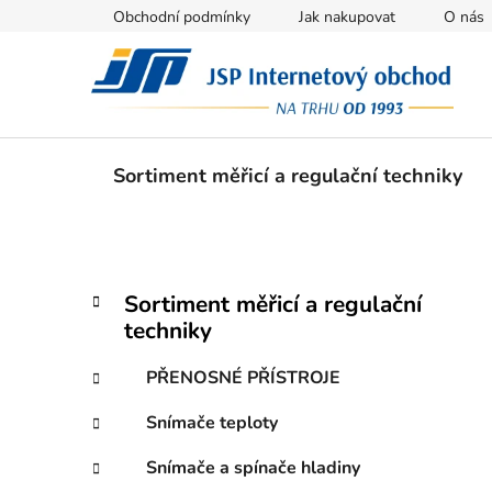
Přejít
Obchodní podmínky
Jak nakupovat
O nás
na
obsah
Sortiment měřicí a regulační techniky
P
K
Přeskočit
Sortiment měřicí a regulační
a
kategorie
o
techniky
t
s
e
t
PŘENOSNÉ PŘÍSTROJE
g
r
o
Snímače teploty
a
r
i
n
Snímače a spínače hladiny
e