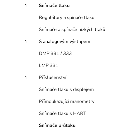
n
Snímače tlaku
í
p
Regulátory a spínače tlaku
a
n
Snímače a spínače nízkých tlaků
e
S analogovým výstupem
l
DMP 331 / 333
LMP 331
Příslušenství
Snímače tlaku s displejem
Přímoukazující manometry
Snímače tlaku s HART
Snímače průtoku