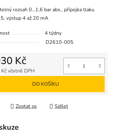
tu
telný rozsah 0…1,6 bar abs., přípojka tlaku
5, výstup 4 až 20 mA
nost
4 týdny
D2610-005
ek.
030 Kč
 Kč včetně DPH
 cena:
DO KOŠÍKU
Zeptat se
Sdílet
skuze