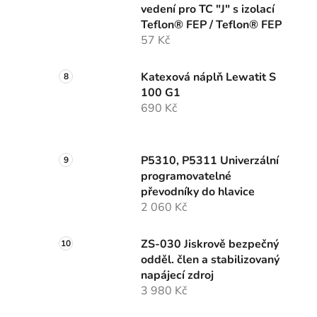
vedení pro TC "J" s izolací
Teflon® FEP / Teflon® FEP
57 Kč
Katexová náplň Lewatit S
100 G1
690 Kč
P5310, P5311 Univerzální
programovatelné
převodníky do hlavice
2 060 Kč
ZS-030 Jiskrově bezpečný
odděl. člen a stabilizovaný
napájecí zdroj
3 980 Kč