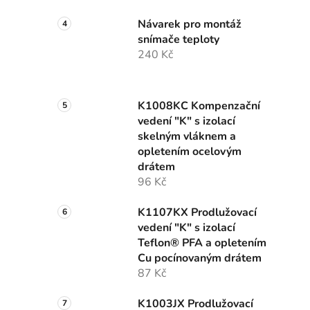
Návarek pro montáž
snímače teploty
240 Kč
K1008KC Kompenzační
vedení "K" s izolací
skelným vláknem a
opletením ocelovým
drátem
96 Kč
K1107KX Prodlužovací
vedení "K" s izolací
Teflon® PFA a opletením
Cu pocínovaným drátem
87 Kč
K1003JX Prodlužovací