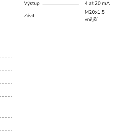
Výstup
4 až 20 mA
M20x1,5
Závit
vnější