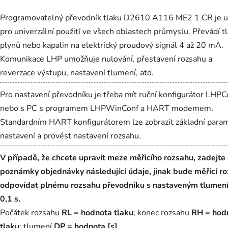
Programovatelný převodník tlaku D2610 A116 ME2 1 CR je u
pro univerzální použití ve všech oblastech průmyslu. Převádí t
plynů nebo kapalin na elektrický proudový signál 4 až 20 mA.
Komunikace LHP umožňuje nulování, přestavení rozsahu a
reverzace výstupu, nastavení tlumení, atd.
Pro nastavení převodníku je třeba mít ruční konfigurátor LHPC
nebo s PC s programem LHPWinConf a HART modemem.
Standardním HART konfigurátorem lze zobrazit základní para
nastavení a provést nastavení rozsahu.
V případě, že chcete upravit meze měřicího rozsahu, zadejte
poznámky objednávky následující údaje, jinak bude měřicí r
odpovídat plnému rozsahu převodníku s nastaveným tlumen
0,1 s.
Počátek rozsahu
RL = hodnota tlaku
; konec rozsahu
RH = hod
tlaku
; tlumení
DP = hodnota [s]