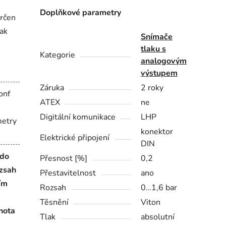
Doplňkové parametry
rčen
lak
Snímače
tlaku s
Kategorie
analogovým
výstupem
Záruka
2 roky
onf
ATEX
ne
Digitální komunikace
LHP
metry
konektor
Elektrické připojení
DIN
 do
Přesnost [%]
0,2
ozsah
Přestavitelnost
ano
ím
Rozsah
0…1,6 bar
Těsnění
Viton
nota
Tlak
absolutní