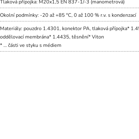
Tlaková přípojka: M20x1,5 EN 837-1/-3 (manometrová)
Okolní podmínky: -20 až +85 °C, 0 až 100 % r.v. s kondenzací
Materiály: pouzdro 1.4301, konektor PA, tlaková přípojka* 1.
oddělovací membrána* 1.4435, těsnění* Viton
* … části ve styku s médiem