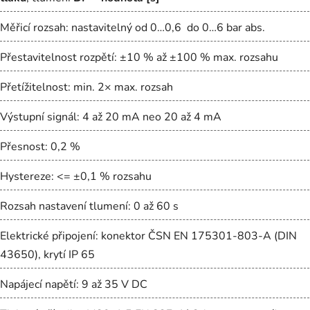
Měřicí rozsah: nastavitelný od 0…0,6 do 0…6 bar abs.
Přestavitelnost rozpětí: ±10 % až ±100 % max. rozsahu
Přetížitelnost: min. 2× max. rozsah
Výstupní signál: 4 až 20 mA neo 20 až 4 mA
Přesnost: 0,2 %
Hystereze: <= ±0,1 % rozsahu
Rozsah nastavení tlumení: 0 až 60 s
Elektrické připojení: konektor ČSN EN 175301-803-A (DIN
43650), krytí IP 65
Napájecí napětí: 9 až 35 V DC