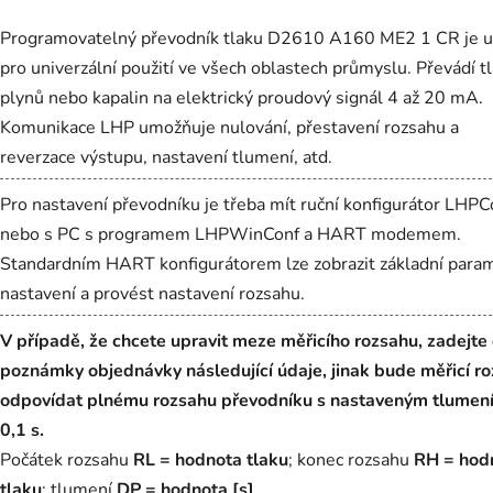
Programovatelný převodník tlaku D2610 A160 ME2 1 CR je u
pro univerzální použití ve všech oblastech průmyslu. Převádí t
plynů nebo kapalin na elektrický proudový signál 4 až 20 mA.
Komunikace LHP umožňuje nulování, přestavení rozsahu a
reverzace výstupu, nastavení tlumení, atd.
Pro nastavení převodníku je třeba mít ruční konfigurátor LHPC
nebo s PC s programem LHPWinConf a HART modemem.
Standardním HART konfigurátorem lze zobrazit základní para
nastavení a provést nastavení rozsahu.
V případě, že chcete upravit meze měřicího rozsahu, zadejte
poznámky objednávky následující údaje, jinak bude měřicí r
odpovídat plnému rozsahu převodníku s nastaveným tlumen
0,1 s.
Počátek rozsahu
RL = hodnota tlaku
; konec rozsahu
RH = hod
tlaku
; tlumení
DP = hodnota [s]