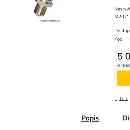
produk
Nastavi
je
M20x1,
0,0
z
Dostup
5
Kód:
hvězdič
5 
6 086
Měrná
Tisk
Popis
Di