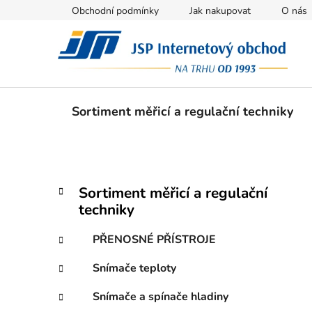
Přejít
Obchodní podmínky
Jak nakupovat
O nás
na
obsah
Sortiment měřicí a regulační techniky
P
K
Přeskočit
Sortiment měřicí a regulační
a
kategorie
o
techniky
t
s
e
t
PŘENOSNÉ PŘÍSTROJE
g
r
o
Snímače teploty
a
r
i
n
Snímače a spínače hladiny
e