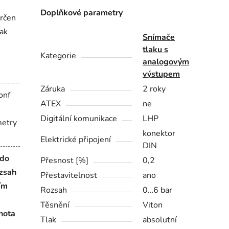
Doplňkové parametry
rčen
lak
Snímače
tlaku s
Kategorie
analogovým
výstupem
Záruka
2 roky
onf
ATEX
ne
Digitální komunikace
LHP
metry
konektor
Elektrické připojení
DIN
 do
Přesnost [%]
0,2
ozsah
Přestavitelnost
ano
ím
Rozsah
0…6 bar
Těsnění
Viton
nota
Tlak
absolutní