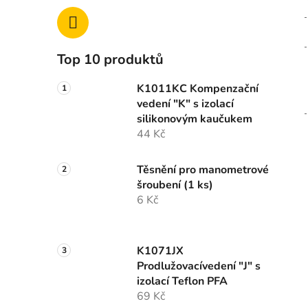
Top 10 produktů
K1011KC Kompenzační
vedení "K" s izolací
silikonovým kaučukem
44 Kč
Těsnění pro manometrové
šroubení (1 ks)
6 Kč
K1071JX
Prodlužovacívedení "J" s
izolací Teflon PFA
69 Kč