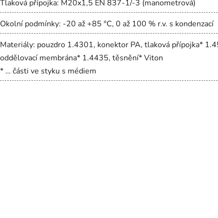
Tlaková přípojka: M20x1,5 EN 837-1/-3 (manometrová)
Okolní podmínky: -20 až +85 °C, 0 až 100 % r.v. s kondenzací
Materiály: pouzdro 1.4301, konektor PA, tlaková přípojka* 1.
oddělovací membrána* 1.4435, těsnění* Viton
* … části ve styku s médiem