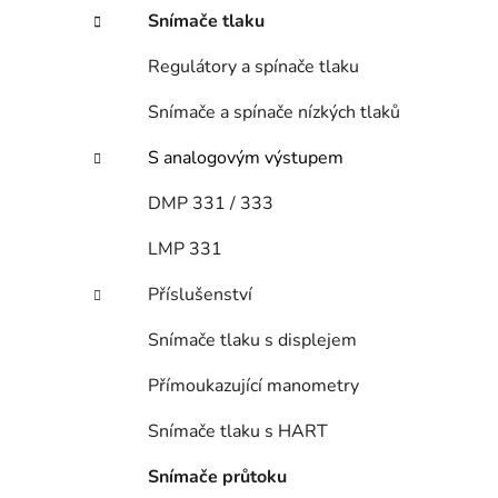
n
Snímače tlaku
í
p
Regulátory a spínače tlaku
a
n
Snímače a spínače nízkých tlaků
e
S analogovým výstupem
l
DMP 331 / 333
LMP 331
Příslušenství
Snímače tlaku s displejem
Přímoukazující manometry
Snímače tlaku s HART
Snímače průtoku