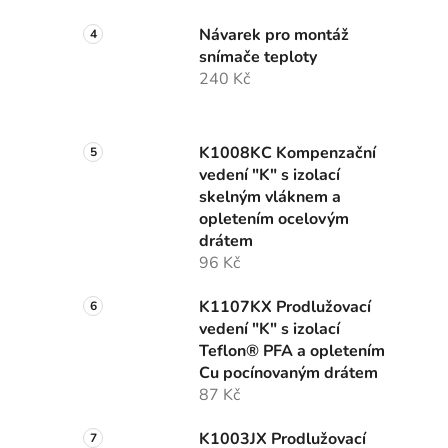
Návarek pro montáž
snímače teploty
240 Kč
K1008KC Kompenzační
vedení "K" s izolací
skelným vláknem a
opletením ocelovým
drátem
96 Kč
K1107KX Prodlužovací
vedení "K" s izolací
Teflon® PFA a opletením
Cu pocínovaným drátem
87 Kč
K1003JX Prodlužovací