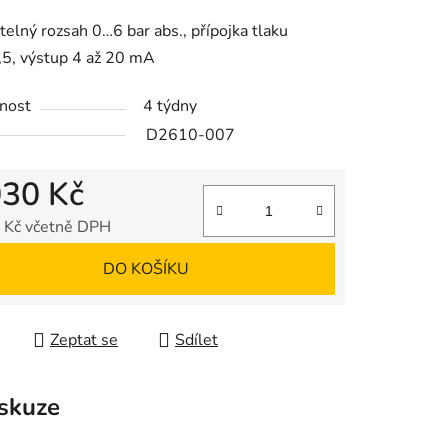
tu
telný rozsah 0…6 bar abs., přípojka tlaku
5, výstup 4 až 20 mA
nost
4 týdny
D2610-007
ek.
030 Kč
 Kč včetně DPH
 cena:
DO KOŠÍKU
Zeptat se
Sdílet
skuze