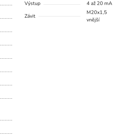
Výstup
4 až 20 mA
M20x1,5
Závit
vnější