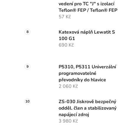
vedení pro TC "J" s izolací
Teflon® FEP / Teflon® FEP
57 Kč
Katexová náplň Lewatit S
100 G1
690 Kč
P5310, P5311 Univerzální
programovatelné
převodníky do hlavice
2 060 Kč
ZS-030 Jiskrově bezpečný
odděl. člen a stabilizovaný
napájecí zdroj
3 980 Kč