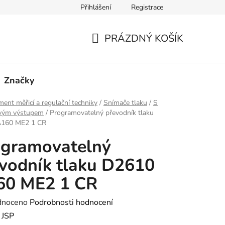
Přihlášení
Registrace
PRÁZDNÝ KOŠÍK
NÁKUPNÍ
KOŠÍK
Značky
ment měřicí a regulační techniky
/
Snímače tlaku
/
S
vým výstupem
/
Programovatelný převodník tlaku
160 ME2 1 CR
ogramovatelný
vodník tlaku D2610
60 ME2 1 CR
né
dnoceno
Podrobnosti hodnocení
ení
:
JSP