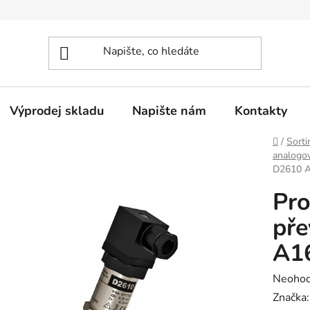
Výprodej skladu
Napište nám
Kontakty
Domů
/
Sorti
analogo
D2610 A
Pr
pře
A1
Průměr
Neoho
hodnoc
Značka