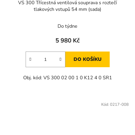
VS 300 Třícestná ventilová souprava s roztečí
tlakových vstupů 54 mm (sada)
Do týdne
5 980 Kč
DO KOŠÍKU
Obj. kód: VS 300 02 00 1 0 K12 4 0 SR1
Kód:
0217-008