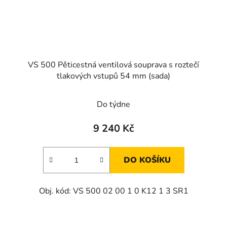
VS 500 Pěticestná ventilová souprava s roztečí
tlakových vstupů 54 mm (sada)
Průměrné
Do týdne
hodnocení
produktu
9 240 Kč
je
3,0
DO KOŠÍKU
z
5
Obj. kód: VS 500 02 00 1 0 K12 1 3 SR1
hvězdiček.