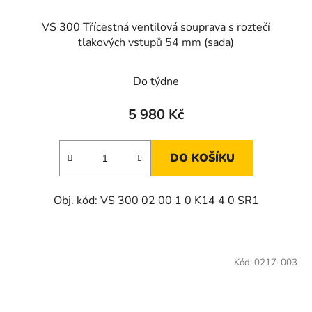
VS 300 Třícestná ventilová souprava s roztečí
tlakových vstupů 54 mm (sada)
Do týdne
5 980 Kč
DO KOŠÍKU
Obj. kód: VS 300 02 00 1 0 K14 4 0 SR1
Kód:
0217-003