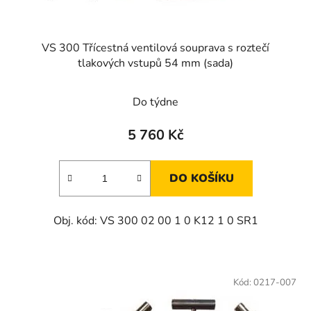
VS 300 Třícestná ventilová souprava s roztečí
tlakových vstupů 54 mm (sada)
Průměrné
Do týdne
hodnocení
produktu
5 760 Kč
je
4,5
DO KOŠÍKU
z
5
Obj. kód: VS 300 02 00 1 0 K12 1 0 SR1
hvězdiček.
Kód:
0217-007