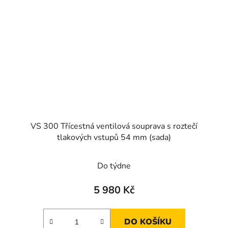
VS 300 Třícestná ventilová souprava s roztečí
tlakových vstupů 54 mm (sada)
Průměrné
Do týdne
hodnocení
produktu
5 980 Kč
je
4,0
DO KOŠÍKU
z