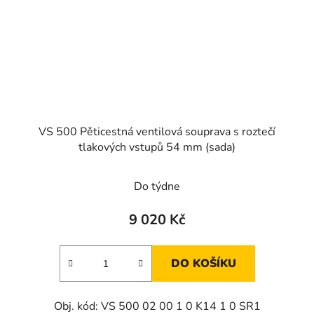
VS 500 Pěticestná ventilová souprava s roztečí
tlakových vstupů 54 mm (sada)
Do týdne
9 020 Kč
DO KOŠÍKU
Obj. kód: VS 500 02 00 1 0 K14 1 0 SR1