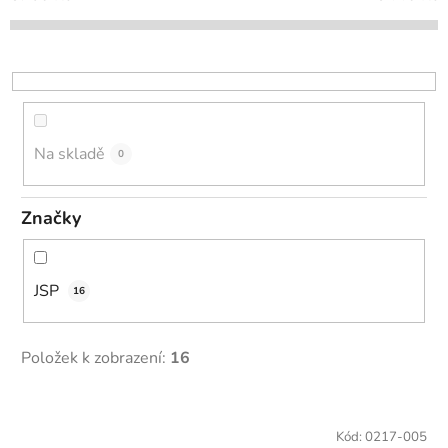
p
r
o
d
u
k
Na skladě
0
t
ů
Značky
JSP
16
Položek k zobrazení:
16
V
ý
Kód:
0217-005