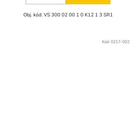
5
Obj. kód: VS 300 02 00 1 0 K12 1 3 SR1
hvězdiček.
Kód:
0217-002