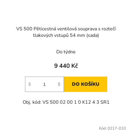
VS 500 Pěticestná ventilová souprava s roztečí
tlakových vstupů 54 mm (sada)
Do týdne
9 440 Kč
DO KOŠÍKU
Obj. kód: VS 500 02 00 1 0 K12 4 3 SR1
Kód:
0217-010