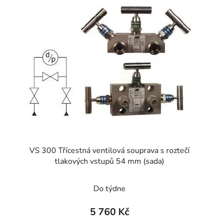
p
i
s
p
r
o
d
u
k
t
ů
VS 300 Třícestná ventilová souprava s roztečí
tlakových vstupů 54 mm (sada)
Průměrné
Do týdne
hodnocení
produktu
5 760 Kč