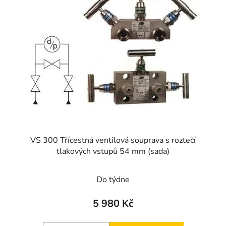
VS 300 Třícestná ventilová souprava s roztečí
tlakových vstupů 54 mm (sada)
Průměrné
Do týdne
hodnocení
produktu
5 980 Kč
je
4,0