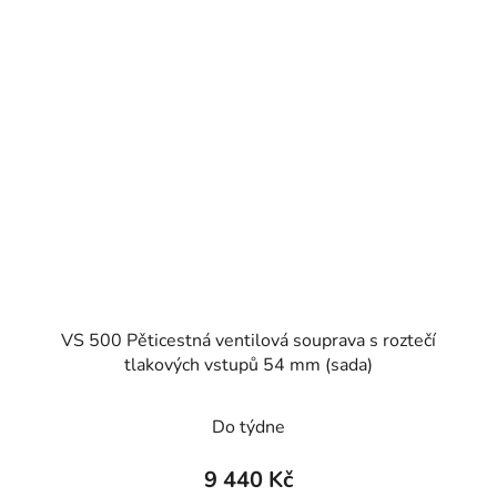
VS 500 Pěticestná ventilová souprava s roztečí
tlakových vstupů 54 mm (sada)
Průměrné
Do týdne
hodnocení
produktu
9 440 Kč