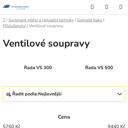
Přejít
Hledat
NÁKUP
na
KOŠÍK
obsah
Domů
/
Sortiment měřicí a regulační techniky
/
Snímače tlaku
/
Příslušenství
/
Ventilové soupravy
Ventilové soupravy
Řada VS 300
Řada VS 500
Ř
Řadit podle:
Nejlevnější
a
z
e
Cena
n
í
5760
Kč
9440
Kč