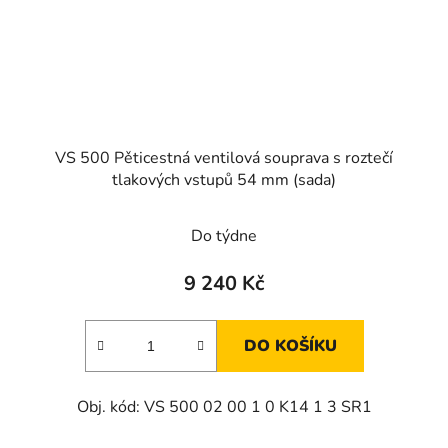
VS 500 Pěticestná ventilová souprava s roztečí
tlakových vstupů 54 mm (sada)
Do týdne
9 240 Kč
DO KOŠÍKU
Obj. kód: VS 500 02 00 1 0 K14 1 3 SR1