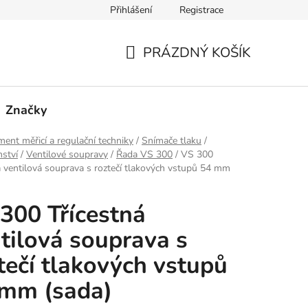
Přihlášení
Registrace
PRÁZDNÝ KOŠÍK
NÁKUPNÍ
KOŠÍK
Značky
ment měřicí a regulační techniky
/
Snímače tlaku
/
nství
/
Ventilové soupravy
/
Řada VS 300
/
VS 300
á ventilová souprava s roztečí tlakových vstupů 54 mm
300 Třícestná
tilová souprava s
tečí tlakových vstupů
 mm (sada)