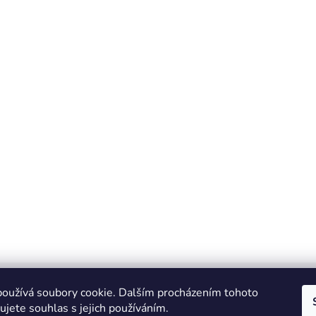
oužívá soubory cookie. Dalším procházením tohoto
jete souhlas s jejich používáním.
Zboží.cz
Heureka.cz
JSP.cz