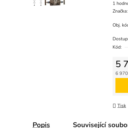
Průměr
1 hodn
hodnoc
Značka
produk
Obj. k
je
2,0
Dostup
z
Kód:
5
hvězdič
5 
6 970
Měrná
Tisk
Popis
Související soubo