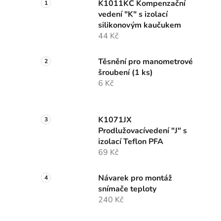
K1011KC Kompenzační
vedení "K" s izolací
silikonovým kaučukem
44 Kč
Těsnění pro manometrové
šroubení (1 ks)
6 Kč
K1071JX
Prodlužovacívedení "J" s
izolací Teflon PFA
69 Kč
Návarek pro montáž
snímače teploty
240 Kč