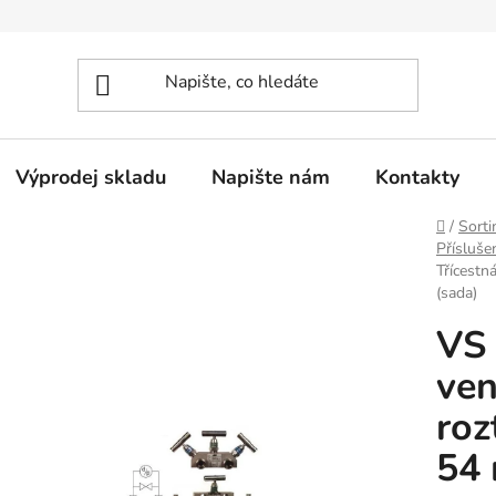
Výprodej skladu
Napište nám
Kontakty
Domů
/
Sorti
Přísluše
Třícestn
(sada)
VS 
ven
roz
54