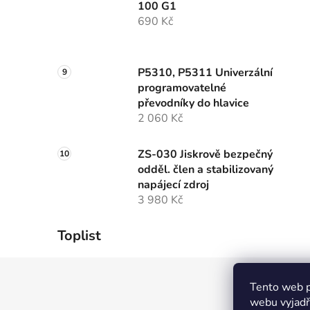
100 G1
690 Kč
P5310, P5311 Univerzální
programovatelné
převodníky do hlavice
2 060 Kč
ZS-030 Jiskrově bezpečný
odděl. člen a stabilizovaný
napájecí zdroj
3 980 Kč
Toplist
Z
Tento web p
á
webu vyjadřu