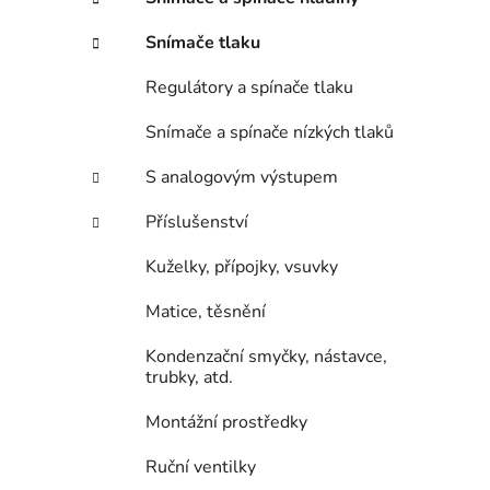
e
n
Snímače tlaku
í
p
Regulátory a spínače tlaku
a
n
Snímače a spínače nízkých tlaků
e
S analogovým výstupem
l
Příslušenství
Kuželky, přípojky, vsuvky
Matice, těsnění
Kondenzační smyčky, nástavce,
trubky, atd.
Montážní prostředky
Ruční ventilky