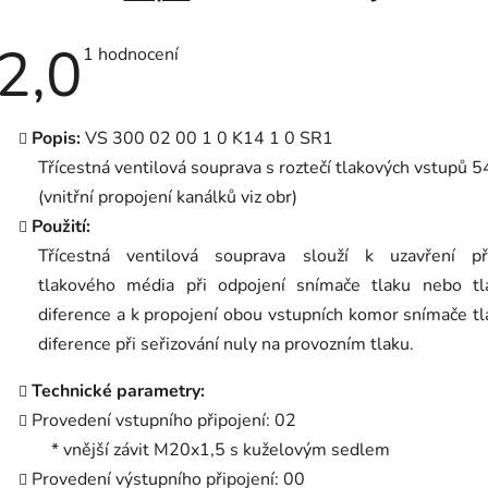
2,0
Průměrné
1 hodnocení
hodnocení
produktu
je
2,0
Popis:
VS 300 02 00 1 0 K14 1 0 SR1
z
5
Třícestná ventilová souprava s roztečí tlakových vstupů
hvězdiček.
(vnitřní propojení kanálků viz obr)
Použití:
Třícestná ventilová souprava slouží k uzavření př
tlakového média při odpojení snímače tlaku nebo tl
diference a k propojení obou vstupních komor snímače t
diference při seřizování nuly na provozním tlaku.
Technické parametry:
Provedení vstupního připojení: 02
* vnější závit M20x1,5 s kuželovým sedlem
Provedení výstupního připojení: 00