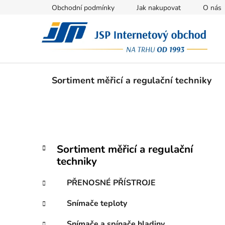
Přejít
Obchodní podmínky
Jak nakupovat
O nás
na
obsah
Sortiment měřicí a regulační techniky
P
K
Přeskočit
Sortiment měřicí a regulační
a
kategorie
o
techniky
t
s
e
t
PŘENOSNÉ PŘÍSTROJE
g
r
o
Snímače teploty
a
r
i
n
Snímače a spínače hladiny