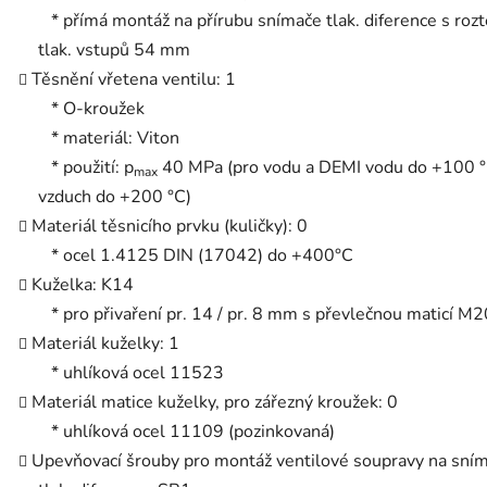
* přímá montáž na přírubu snímače tlak. diference s rozt
tlak. vstupů 54 mm
Těsnění vřetena ventilu: 1
* O-kroužek
* materiál: Viton
* použití: p
40 MPa (pro vodu a DEMI vodu do +100 °
max
vzduch do +200 °C)
Materiál těsnicího prvku (kuličky): 0
* ocel 1.4125 DIN (17042) do +400°C
Kuželka: K14
* pro přivaření pr. 14 / pr. 8 mm s převlečnou maticí M
Materiál kuželky: 1
* uhlíková ocel 11523
Materiál matice kuželky, pro zářezný kroužek: 0
* uhlíková ocel 11109 (pozinkovaná)
Upevňovací šrouby pro montáž ventilové soupravy na sní