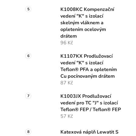
K1008KC Kompenzační
vedení "K" s izolací
skelným vláknem a
opletením ocelovým
drátem
96 Kč
K1107KX Prodlužovací
vedení "K" s izolací
Teflon® PFA a opletením
Cu pocínovaným drátem
87 Kč
K1003JX Prodlužovací
vedení pro TC "J" s izolací
Teflon® FEP / Teflon® FEP
57 Kč
Katexová náplň Lewatit S