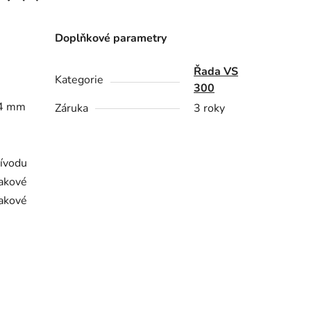
Doplňkové parametry
Řada VS
Kategorie
300
 54 mm
Záruka
3 roky
ívodu
akové
lakové