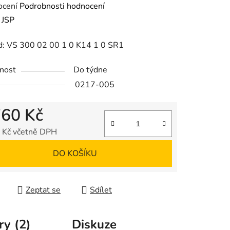
né
ocení
Podrobnosti hodnocení
ení
:
JSP
tu
ód: VS 300 02 00 1 0 K14 1 0 SR1
nost
Do týdne
0217-005
ek.
760 Kč
 Kč včetně DPH
 cena:
DO KOŠÍKU
Zeptat se
Sdílet
ry (2)
Diskuze