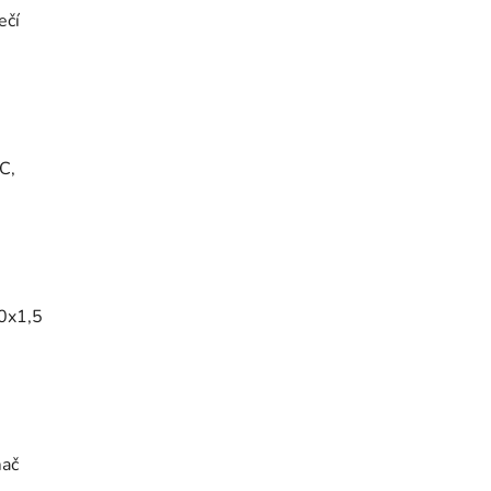
ečí
C,
20x1,5
mač