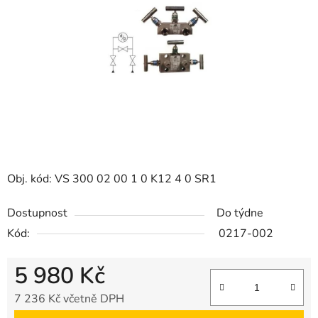
5
hvězdiček.
Obj. kód: VS 300 02 00 1 0 K12 4 0 SR1
Dostupnost
Do týdne
Kód:
0217-002
5 980 Kč
7 236 Kč včetně DPH