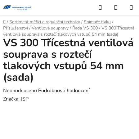
Přejít
Hledat
NÁKUP
na
KOŠÍK
obsah
Domů
/
Sortiment měřicí a regulační techniky
/
Snímače tlaku
/
Příslušenství
/
Ventilové soupravy
/
Řada VS 300
/
VS 300 Třícestná
ventilová souprava s roztečí tlakových vstupů 54 mm (sada)
VS 300 Třícestná ventilová
souprava s roztečí
tlakových vstupů 54 mm
(sada)
Průměrné
Neohodnoceno
Podrobnosti hodnocení
hodnocení
Značka:
JSP
produktu
je
0,0
z