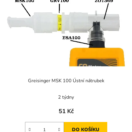
i
s
p
r
o
d
u
k
t
ů
Greisinger MSK 100 Ústní nátrubek
2 týdny
51 Kč
DO KOŠÍKU