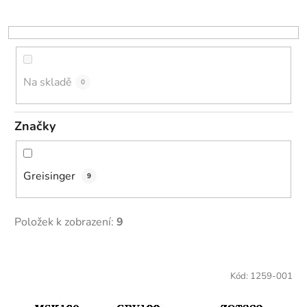
r
o
d
u
k
Na skladě
0
t
ů
Značky
Greisinger
9
Položek k zobrazení:
9
V
ý
Kód:
1259-001
p