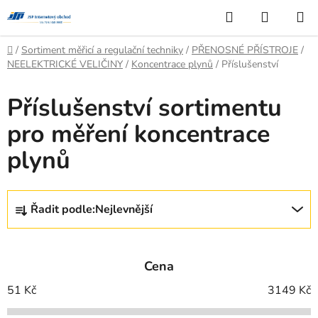
Přejít
Hledat
NÁKUP
na
KOŠÍK
obsah
Domů
/
Sortiment měřicí a regulační techniky
/
PŘENOSNÉ PŘÍSTROJE
/
NEELEKTRICKÉ VELIČINY
/
Koncentrace plynů
/
Příslušenství
Příslušenství sortimentu
pro měření koncentrace
plynů
Ř
Řadit podle:
Nejlevnější
a
z
e
Cena
n
í
51
Kč
3149
Kč
p