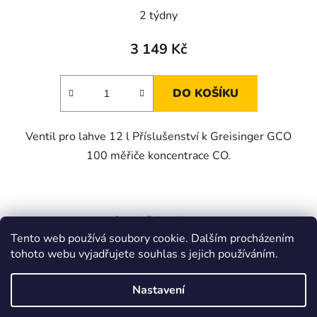
2 týdny
3 149 Kč
DO KOŠÍKU
Ventil pro lahve 12 l Příslušenství k Greisinger GCO
100 měřiče koncentrace CO.
9
položek celkem
O
Tento web používá soubory cookie. Dalším procházením
v
tohoto webu vyjadřujete souhlas s jejich používáním.
l
Z
á
á
Zboží.cz
Heureka.cz
JSP.cz
d
Nastavení
p
a