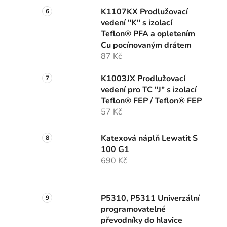
K1107KX Prodlužovací
vedení "K" s izolací
Teflon® PFA a opletením
Cu pocínovaným drátem
87 Kč
K1003JX Prodlužovací
vedení pro TC "J" s izolací
Teflon® FEP / Teflon® FEP
57 Kč
Katexová náplň Lewatit S
100 G1
690 Kč
P5310, P5311 Univerzální
programovatelné
převodníky do hlavice