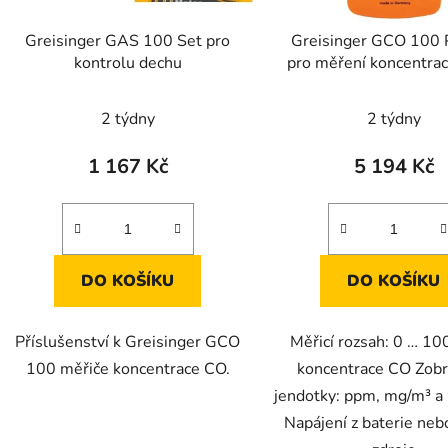
Greisinger GAS 100 Set pro
Greisinger GCO 100 P
kontrolu dechu
pro měření koncentrac
uhelnatého
Průměr
2 týdny
2 týdny
hodnoc
produk
1 167 Kč
5 194 Kč
je
3,0
z
5
DO KOŠÍKU
DO KOŠÍKU
hvězdič
Příslušenství k Greisinger GCO
Měřicí rozsah: 0 … 1
100 měřiče koncentrace CO.
koncentrace CO Zob
jendotky: ppm, mg/m³ 
Napájení z baterie nebo