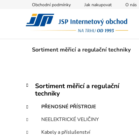
Přejít
Obchodní podmínky
Jak nakupovat
O nás
na
obsah
Sortiment měřicí a regulační techniky
P
K
Přeskočit
Sortiment měřicí a regulační
a
kategorie
o
techniky
t
s
e
t
PŘENOSNÉ PŘÍSTROJE
g
r
o
NEELEKTRICKÉ VELIČINY
a
r
i
n
Kabely a příslušenství
e