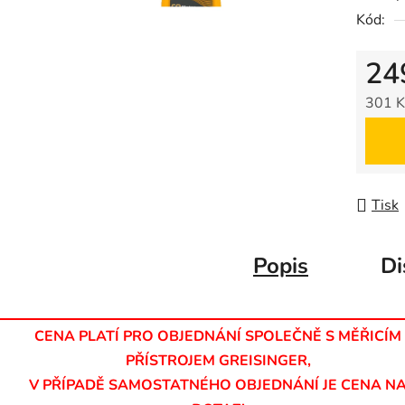
Kód:
0,0
z
24
5
hvězdič
301 K
Měrná
Tisk
Popis
Di
CENA PLATÍ PRO OBJEDNÁNÍ SPOLEČNĚ S MĚŘICÍM
PŘÍSTROJEM GREISINGER,
V PŘÍPADĚ SAMOSTATNÉHO OBJEDNÁNÍ JE CENA N