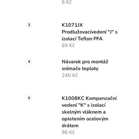
6 Kč
K1071JX
Prodlužovacívedení "J" s
izolací Teflon PFA
69 Kč
Návarek pro montáž
snímače teploty
240 Kč
K1008KC Kompenzační
vedení "K" s izolací
skelným vláknem a
opletením ocelovým
drátem
96 Kč