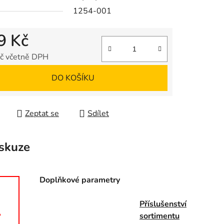
1254-001
9 Kč
ek.
č včetně DPH
 cena:
DO KOŠÍKU
Zeptat se
Sdílet
skuze
Doplňkové parametry
Příslušenství
A
sortimentu