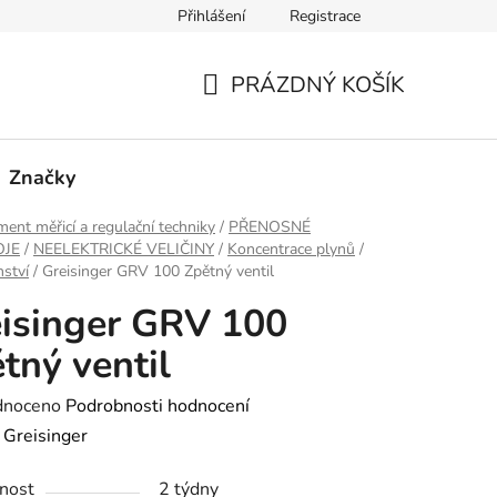
Přihlášení
Registrace
PRÁZDNÝ KOŠÍK
NÁKUPNÍ
KOŠÍK
Značky
ment měřicí a regulační techniky
/
PŘENOSNÉ
OJE
/
NEELEKTRICKÉ VELIČINY
/
Koncentrace plynů
/
nství
/
Greisinger GRV 100 Zpětný ventil
isinger GRV 100
tný ventil
né
dnoceno
Podrobnosti hodnocení
ení
:
Greisinger
tu
nost
2 týdny