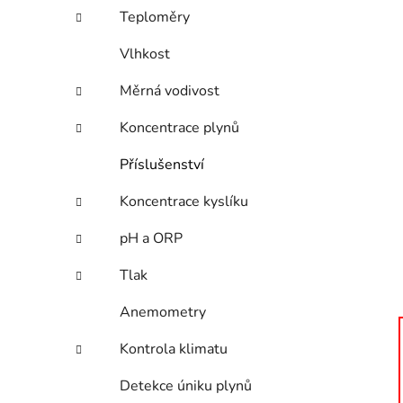
n
Teploměry
í
p
Vlhkost
a
n
Měrná vodivost
e
Koncentrace plynů
l
Příslušenství
Koncentrace kyslíku
pH a ORP
Tlak
Anemometry
Kontrola klimatu
Detekce úniku plynů