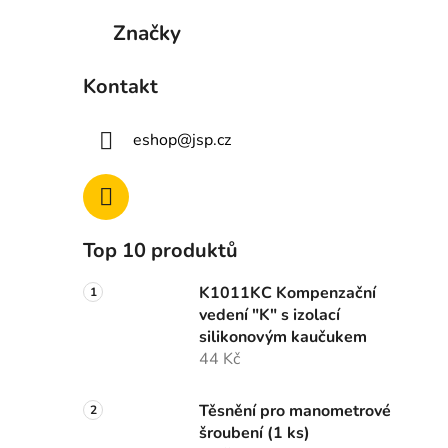
Značky
Kontakt
eshop
@
jsp.cz
Top 10 produktů
K1011KC Kompenzační
vedení "K" s izolací
silikonovým kaučukem
44 Kč
Těsnění pro manometrové
šroubení (1 ks)