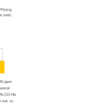
řístroj
e oxidu
né
ení
tu
ek.
000 ppm
razené
a % CO Hb
 ext. ss