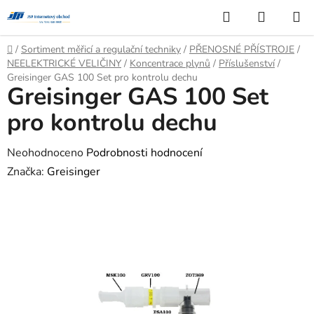
Přejít
Hledat
NÁKUP
na
KOŠÍK
obsah
Domů
/
Sortiment měřicí a regulační techniky
/
PŘENOSNÉ PŘÍSTROJE
/
NEELEKTRICKÉ VELIČINY
/
Koncentrace plynů
/
Příslušenství
/
Greisinger GAS 100 Set pro kontrolu dechu
Greisinger GAS 100 Set
pro kontrolu dechu
Průměrné
Neohodnoceno
Podrobnosti hodnocení
hodnocení
Značka:
Greisinger
produktu
je
0,0
z
5
hvězdiček.