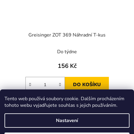
Greisinger ZOT 369 Náhradní T-kus
Do týdne
156 Kč
DO KOŠÍKU
Tento web používá soubory cookie. Dalším procházením
tohoto webu vyjadřujete souhlas s jejich používáním.
Z
á
Zboží.cz
Heureka.cz
JSP.cz
Nastavení
p
a