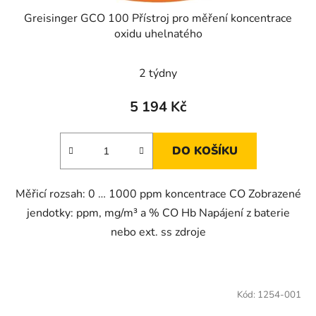
Greisinger GCO 100 Přístroj pro měření koncentrace
oxidu uhelnatého
Průměrné
2 týdny
hodnocení
produktu
5 194 Kč
je
3,0
DO KOŠÍKU
z
5
Měřicí rozsah: 0 … 1000 ppm koncentrace CO Zobrazené
hvězdiček.
jendotky: ppm, mg/m³ a % CO Hb Napájení z baterie
nebo ext. ss zdroje
Kód:
1254-001