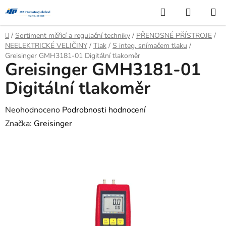
Přejít
Hledat
NÁKUP
na
KOŠÍK
obsah
Domů
/
Sortiment měřicí a regulační techniky
/
PŘENOSNÉ PŘÍSTROJE
/
NEELEKTRICKÉ VELIČINY
/
Tlak
/
S integ. snímačem tlaku
/
Greisinger GMH3181-01 Digitální tlakoměr
Greisinger GMH3181-01
Digitální tlakoměr
Průměrné
Neohodnoceno
Podrobnosti hodnocení
hodnocení
Značka:
Greisinger
produktu
je
0,0
z
5
hvězdiček.