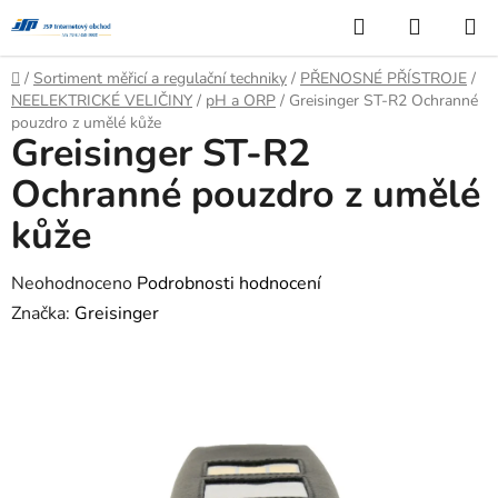
Přejít
Hledat
NÁKUP
na
KOŠÍK
obsah
Domů
/
Sortiment měřicí a regulační techniky
/
PŘENOSNÉ PŘÍSTROJE
/
NEELEKTRICKÉ VELIČINY
/
pH a ORP
/
Greisinger ST-R2 Ochranné
pouzdro z umělé kůže
Greisinger ST-R2
Ochranné pouzdro z umělé
kůže
Průměrné
Neohodnoceno
Podrobnosti hodnocení
hodnocení
Značka:
Greisinger
produktu
je
0,0
z
5
hvězdiček.