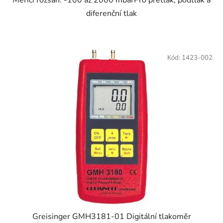
Měřicí rozsah: -100 až 2000 mbarPro přetlak, podtlak a
diferenční tlak
Kód:
1423-002
Greisinger GMH3181-01 Digitální tlakoměr