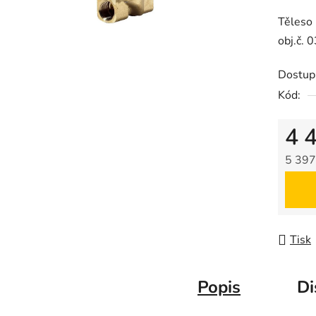
produk
Těleso 
je
obj.č.
0,0
z
Dostup
5
Kód:
hvězdič
4 
5 397
Měrná
Tisk
Popis
Di