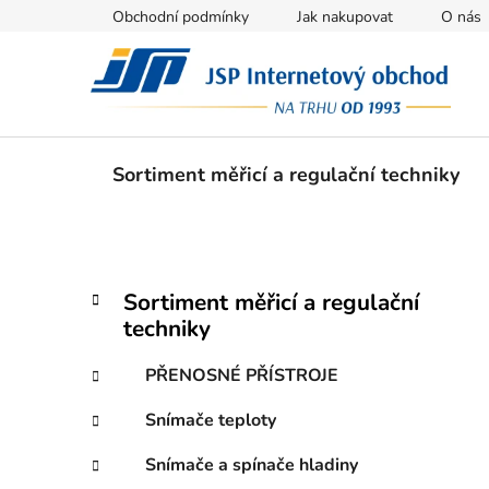
Přejít
Obchodní podmínky
Jak nakupovat
O nás
na
obsah
Sortiment měřicí a regulační techniky
P
K
Přeskočit
Sortiment měřicí a regulační
a
kategorie
o
techniky
t
s
e
t
PŘENOSNÉ PŘÍSTROJE
g
r
o
Snímače teploty
a
r
i
n
Snímače a spínače hladiny
e