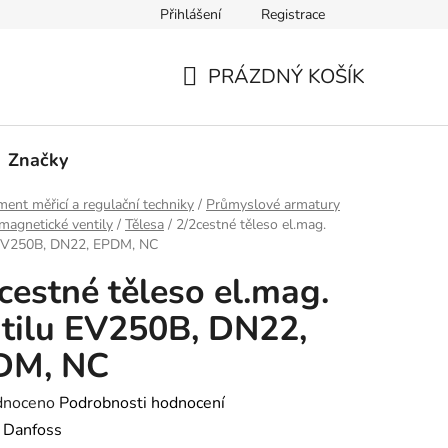
Přihlášení
Registrace
PRÁZDNÝ KOŠÍK
NÁKUPNÍ
KOŠÍK
Značky
ment měřicí a regulační techniky
/
Průmyslové armatury
magnetické ventily
/
Tělesa
/
2/2cestné těleso el.mag.
 EV250B, DN22, EPDM, NC
cestné těleso el.mag.
tilu EV250B, DN22,
DM, NC
né
dnoceno
Podrobnosti hodnocení
ení
:
Danfoss