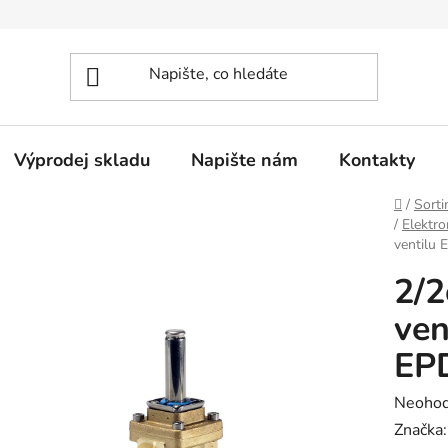
Výprodej skladu
Napište nám
Kontakty
Domů
/
Sorti
/
Elektro
ventilu
2/2
ven
EP
Průměr
Neoho
hodnoc
Značka