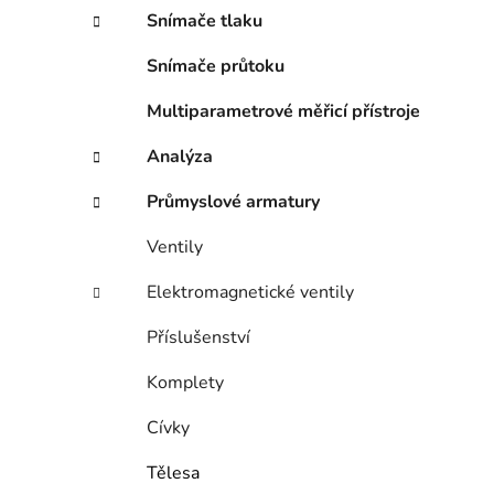
n
Snímače tlaku
í
p
Snímače průtoku
a
n
Multiparametrové měřicí přístroje
e
Analýza
l
Průmyslové armatury
Ventily
Elektromagnetické ventily
Příslušenství
Komplety
Cívky
Tělesa