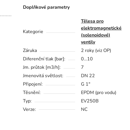
Doplňkové parametry
Tělesa pro
elektromagnetické
Kategorie
(solenoidové)
ventily
Záruka
2 roky (viz OP)
Diferenční tlak [bar]:
0…10
Jm. průtok [m3/h]:
7
Jmenovitá světlost:
DN 22
Připojení:
G 1"
Těsnění:
EPDM (pro vodu)
Typ:
EV250B
Verze:
NC