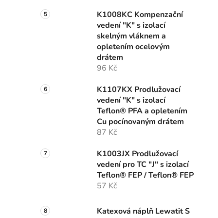
K1008KC Kompenzační
vedení "K" s izolací
skelným vláknem a
opletením ocelovým
drátem
96 Kč
K1107KX Prodlužovací
vedení "K" s izolací
Teflon® PFA a opletením
Cu pocínovaným drátem
87 Kč
K1003JX Prodlužovací
vedení pro TC "J" s izolací
Teflon® FEP / Teflon® FEP
57 Kč
Katexová náplň Lewatit S