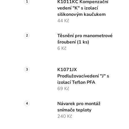
K1011KC Kompenzační
vedení "K" s izolací
silikonovým kaučukem
44 Kč
Těsnění pro manometrové
šroubení (1 ks)
6 Kč
K1071JX
Prodlužovacívedení "J" s
izolací Teflon PFA
69 Kč
Návarek pro montáž
snímače teploty
240 Kč