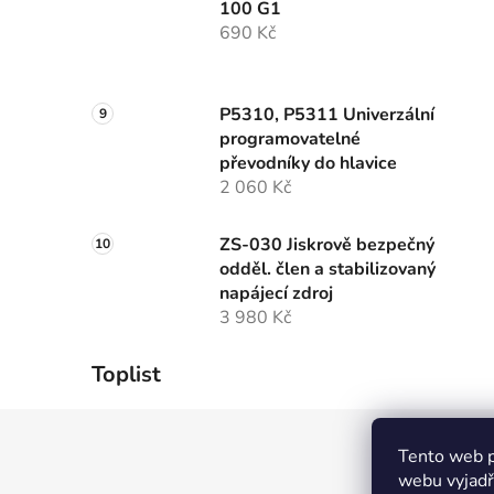
100 G1
690 Kč
P5310, P5311 Univerzální
programovatelné
převodníky do hlavice
2 060 Kč
ZS-030 Jiskrově bezpečný
odděl. člen a stabilizovaný
napájecí zdroj
3 980 Kč
Toplist
Z
Tento web p
á
webu vyjadřu