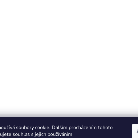
oužívá soubory cookie. Dalším procházením tohoto
jete souhlas s jejich používáním.
Zboží.cz
Heureka.cz
JSP.cz