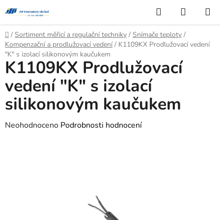
Přejít
Hledat
NÁKUP
na
KOŠÍK
obsah
Domů
/
Sortiment měřicí a regulační techniky
/
Snímače teploty
/
Kompenzační a prodlužovací vedení
/
K1109KX Prodlužovací vedení
"K" s izolací silikonovým kaučukem
K1109KX Prodlužovací
vedení "K" s izolací
silikonovým kaučukem
Průměrné
Neohodnoceno
Podrobnosti hodnocení
hodnocení
produktu
je
0,0
z
5
hvězdiček.