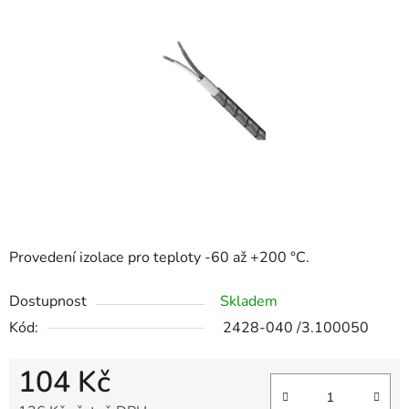
0,0
z
5
hvězdiček.
Provedení izolace pro teploty -60 až +200 °C.
Dostupnost
Skladem
Kód:
2428-040 /3.100050
104 Kč