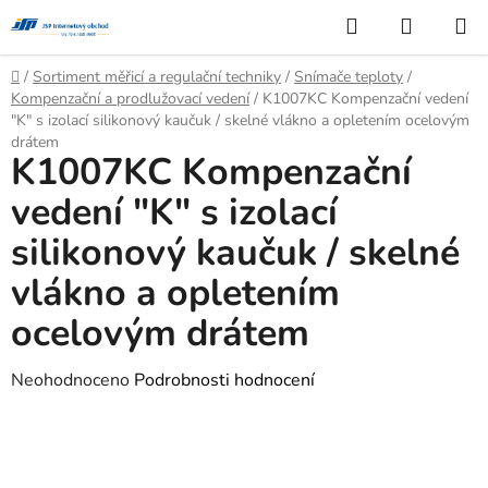
Přejít
Hledat
NÁKUP
na
KOŠÍK
obsah
Domů
/
Sortiment měřicí a regulační techniky
/
Snímače teploty
/
Kompenzační a prodlužovací vedení
/
K1007KC Kompenzační vedení
"K" s izolací silikonový kaučuk / skelné vlákno a opletením ocelovým
drátem
K1007KC Kompenzační
vedení "K" s izolací
silikonový kaučuk / skelné
vlákno a opletením
ocelovým drátem
Průměrné
Neohodnoceno
Podrobnosti hodnocení
hodnocení
produktu
je