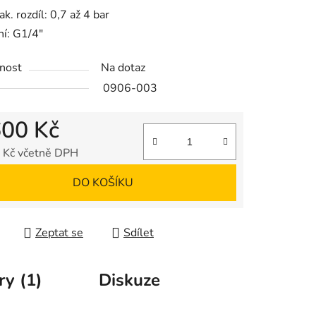
ak. rozdíl: 0,7 až 4 bar
ní: G1/4"
nost
Na dotaz
ek.
0906-003
600 Kč
 Kč včetně DPH
 cena:
DO KOŠÍKU
Zeptat se
Sdílet
ry (1)
Diskuze