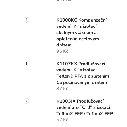
K1008KC Kompenzační
vedení "K" s izolací
skelným vláknem a
opletením ocelovým
drátem
96 Kč
K1107KX Prodlužovací
vedení "K" s izolací
Teflon® PFA a opletením
Cu pocínovaným drátem
87 Kč
K1003JX Prodlužovací
vedení pro TC "J" s izolací
Teflon® FEP / Teflon® FEP
57 Kč