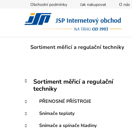
Přejít
Obchodní podmínky
Jak nakupovat
O nás
na
obsah
Sortiment měřicí a regulační techniky
P
K
Přeskočit
Sortiment měřicí a regulační
a
kategorie
o
techniky
t
s
e
t
PŘENOSNÉ PŘÍSTROJE
g
r
o
Snímače teploty
a
r
i
n
Snímače a spínače hladiny
e