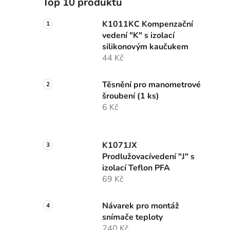
Top 10 produktů
K1011KC Kompenzační
vedení "K" s izolací
silikonovým kaučukem
44 Kč
Těsnění pro manometrové
šroubení (1 ks)
6 Kč
K1071JX
Prodlužovacívedení "J" s
izolací Teflon PFA
69 Kč
Návarek pro montáž
snímače teploty
240 Kč