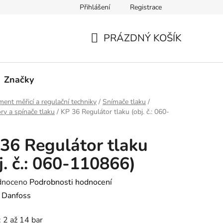
Přihlášení
Registrace
PRÁZDNÝ KOŠÍK
NÁKUPNÍ
KOŠÍK
Značky
ment měřicí a regulační techniky
/
Snímače tlaku
/
ry a spínače tlaku
/
KP 36 Regulátor tlaku (obj. č.: 060-
36 Regulátor tlaku
j. č.: 060-110866)
né
dnoceno
Podrobnosti hodnocení
ení
:
Danfoss
tu
 2 až 14 bar