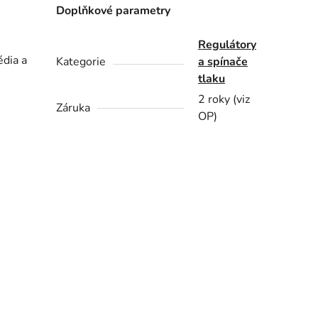
Doplňkové parametry
Regulátory
édia a
Kategorie
a spínače
tlaku
2 roky (viz
Záruka
OP)