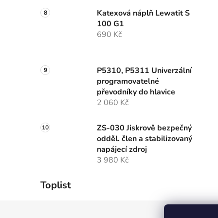
Katexová náplň Lewatit S
100 G1
690 Kč
P5310, P5311 Univerzální
programovatelné
převodníky do hlavice
2 060 Kč
ZS-030 Jiskrově bezpečný
odděl. člen a stabilizovaný
napájecí zdroj
3 980 Kč
Toplist
Z