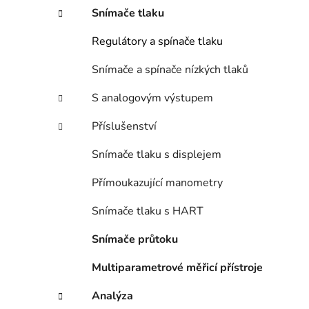
n
Snímače tlaku
í
p
Regulátory a spínače tlaku
a
n
Snímače a spínače nízkých tlaků
e
S analogovým výstupem
l
Příslušenství
Snímače tlaku s displejem
Přímoukazující manometry
Snímače tlaku s HART
Snímače průtoku
Multiparametrové měřicí přístroje
Analýza