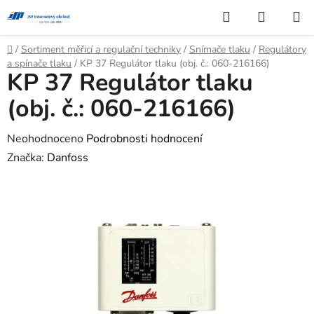
Přejít
Hledat
NÁKUP
na
KOŠÍK
obsah
Domů
/
Sortiment měřicí a regulační techniky
/
Snímače tlaku
/
Regulátory
a spínače tlaku
/
KP 37 Regulátor tlaku (obj. č.: 060-216166)
KP 37 Regulátor tlaku
(obj. č.: 060-216166)
Průměrné
Neohodnoceno
Podrobnosti hodnocení
hodnocení
Značka:
Danfoss
produktu
je
0,0
z
5
hvězdiček.