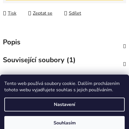
Tisk
Zeptat se
Sdílet
Popis
Související soubory (1)
Diskuze
Tento web používá soubory cookie. Dalším procházením
tohoto webu vyjadřujete souhlas s jejich používáním.
Z
á
Zboží.cz
Heureka.cz
JSP.cz
Nastavení
p
a
t
Souhlasím
Vytvořil Shoptet