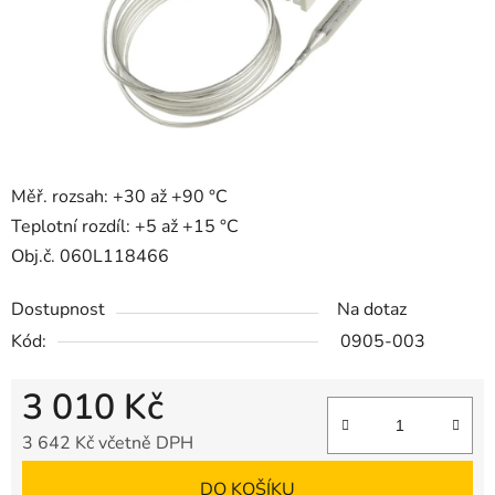
Měř. rozsah: +30 až +90 °C
Teplotní rozdíl: +5 až +15 °C
Obj.č. 060L118466
Dostupnost
Na dotaz
Kód:
0905-003
3 010 Kč
3 642 Kč včetně DPH
Měrná cena:
DO KOŠÍKU