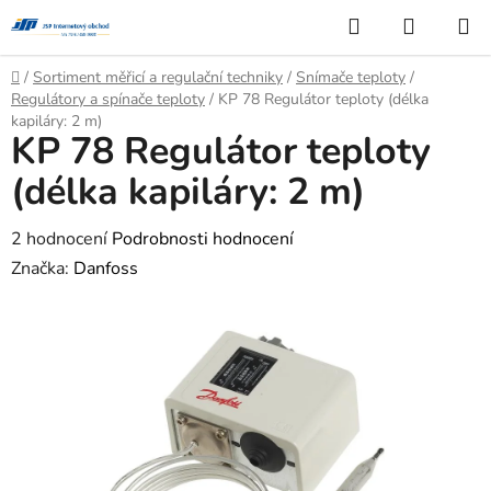
Přejít
Hledat
NÁKUP
na
KOŠÍK
obsah
Domů
/
Sortiment měřicí a regulační techniky
/
Snímače teploty
/
Regulátory a spínače teploty
/
KP 78 Regulátor teploty (délka
kapiláry: 2 m)
KP 78 Regulátor teploty
(délka kapiláry: 2 m)
Průměrné
2 hodnocení
Podrobnosti hodnocení
hodnocení
Značka:
Danfoss
produktu
je
3,0
z
5
hvězdiček.