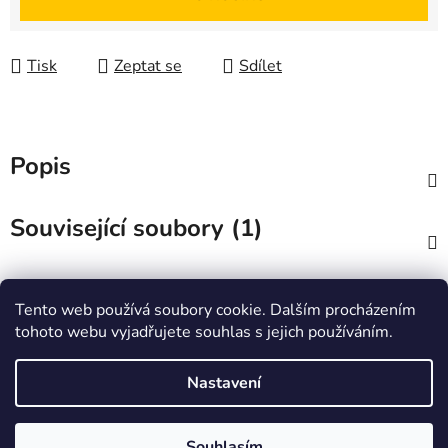
Tisk
Zeptat se
Sdílet
Popis
Související soubory (1)
Diskuze
Tento web používá soubory cookie. Dalším procházením
tohoto webu vyjadřujete souhlas s jejich používáním.
Z
á
Zboží.cz
Heureka.cz
JSP.cz
Nastavení
p
a
Souhlasím