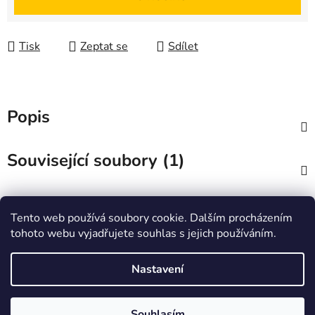
Tisk
Zeptat se
Sdílet
Popis
Související soubory (1)
Diskuze
Tento web používá soubory cookie. Dalším procházením
tohoto webu vyjadřujete souhlas s jejich používáním.
Z
á
Zboží.cz
Heureka.cz
JSP.cz
Nastavení
p
a
Souhlasím