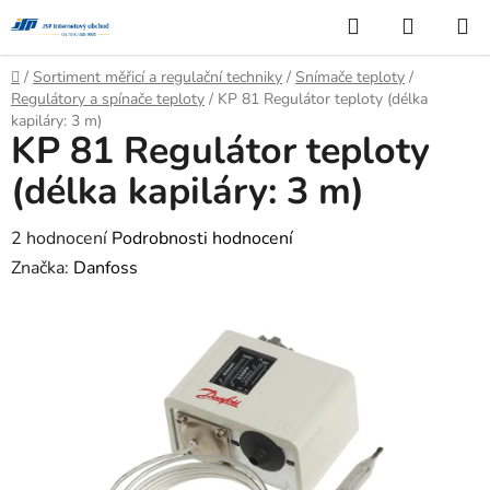
Přejít
Hledat
NÁKUP
na
KOŠÍK
obsah
Domů
/
Sortiment měřicí a regulační techniky
/
Snímače teploty
/
Regulátory a spínače teploty
/
KP 81 Regulátor teploty (délka
kapiláry: 3 m)
KP 81 Regulátor teploty
(délka kapiláry: 3 m)
Průměrné
2 hodnocení
Podrobnosti hodnocení
hodnocení
Značka:
Danfoss
produktu
je
4,0
z
5
hvězdiček.