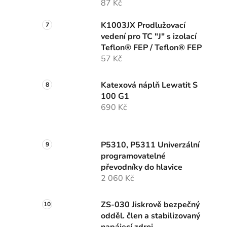
87 Kč
K1003JX Prodlužovací
vedení pro TC "J" s izolací
Teflon® FEP / Teflon® FEP
57 Kč
Katexová náplň Lewatit S
100 G1
690 Kč
P5310, P5311 Univerzální
programovatelné
převodníky do hlavice
2 060 Kč
ZS-030 Jiskrově bezpečný
odděl. člen a stabilizovaný