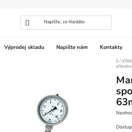
Výprodej skladu
Napište nám
Kontakty
Domů
/
Výpro
přípojko
Ma
spo
63m
Průměr
Neoho
hodnoc
Dostup
produk