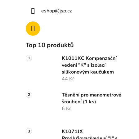
eshop
@
jsp.cz
Top 10 produktů
K1011KC Kompenzační
vedení "K" s izolací
silikonovým kaučukem
44 Kč
Těsnění pro manometrové
šroubení (1 ks)
6 Kč
K1071JX
Prodlužovacívedení "J" s