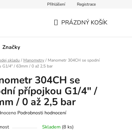
Přihlášení
Registrace
PRÁZDNÝ KOŠÍK
NÁKUPNÍ
KOŠÍK
Značky
dej skladu
/
Manometry
/
Manometr 304CH se spodní
u G1/4" / 63mm / 0 až 2,5 bar
nometr 304CH se
dní přípojkou G1/4" /
m / 0 až 2,5 bar
né
dnoceno
Podrobnosti hodnocení
ení
nost
Skladem
(8 ks)
tu