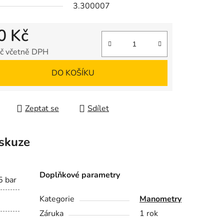
3.300007
0 Kč
č včetně DPH
ek.
 cena:
DO KOŠÍKU
Zeptat se
Sdílet
skuze
Doplňkové parametry
5 bar
Kategorie
Manometry
Záruka
1 rok