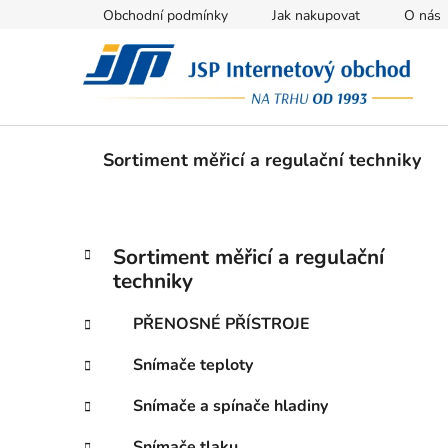
Přejít
Obchodní podmínky
Jak nakupovat
O nás
na
obsah
Sortiment měřicí a regulační techniky
P
K
Přeskočit
Sortiment měřicí a regulační
a
kategorie
o
techniky
t
s
e
t
PŘENOSNÉ PŘÍSTROJE
g
r
o
Snímače teploty
a
r
i
n
Snímače a spínače hladiny
e
n
Snímače tlaku