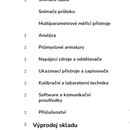
í
p
Snímače průtoku
a
n
Multiparametrové měřicí přístroje
e
Analýza
l
Průmyslové armatury
Napájecí zdroje a oddělovače
Ukazovací přístroje a zapisovače
Kalibrační a laboratorní technika
Software a komunikační
prostředky
Příslušenství
Výprodej skladu