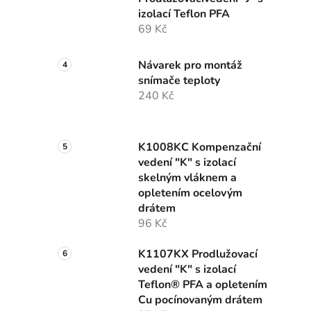
izolací Teflon PFA
69 Kč
Návarek pro montáž
snímače teploty
240 Kč
K1008KC Kompenzační
vedení "K" s izolací
skelným vláknem a
opletením ocelovým
drátem
96 Kč
K1107KX Prodlužovací
vedení "K" s izolací
Teflon® PFA a opletením
Cu pocínovaným drátem