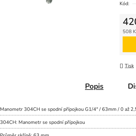
Kód:
je
0,0
42
z
5
508 K
hvězdič
Měrná
Tisk
Popis
Di
Manometr 304CH se spodní přípojkou G1/4" / 63mm / 0 až 2,
304CH: Manometr se spodní přípojkou
Průměr skříně: 63 mm