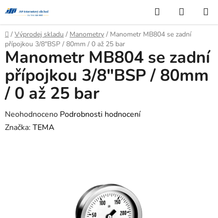
Přejít
Hledat
NÁKUP
na
KOŠÍK
obsah
Domů
/
Výprodej skladu
/
Manometry
/
Manometr MB804 se zadní
přípojkou 3/8"BSP / 80mm / 0 až 25 bar
Manometr MB804 se zadní
přípojkou 3/8"BSP / 80mm
/ 0 až 25 bar
Průměrné
Neohodnoceno
Podrobnosti hodnocení
hodnocení
Značka:
TEMA
produktu
je
0,0
z
5
hvězdiček.