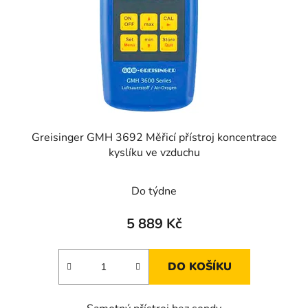
r
o
d
u
k
t
ů
Greisinger GMH 3692 Měřicí přístroj koncentrace
kyslíku ve vzduchu
Do týdne
5 889 Kč
DO KOŠÍKU