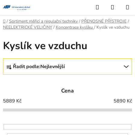
Přejít
Hledat
NÁKUP
na
KOŠÍK
obsah
Domů
/
Sortiment měřicí a regulační techniky
/
PŘENOSNÉ PŘÍSTROJE
/
NEELEKTRICKÉ VELIČINY
/
Koncentrace kyslíku
/
Kyslík ve vzduchu
Kyslík ve vzduchu
Ř
Řadit podle:
Nejlevnější
a
z
e
Cena
n
í
5889
Kč
5890
Kč
p
r
o
d