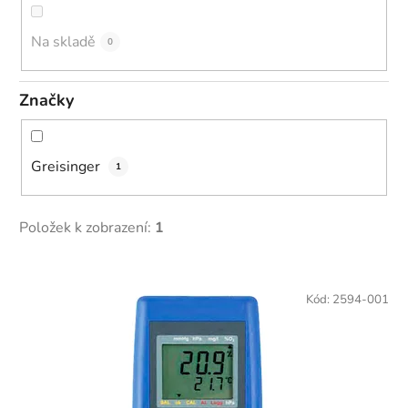
u
k
Na skladě
0
t
ů
Značky
Greisinger
1
Položek k zobrazení:
1
V
ý
Kód:
2594-001
p
i
s
p